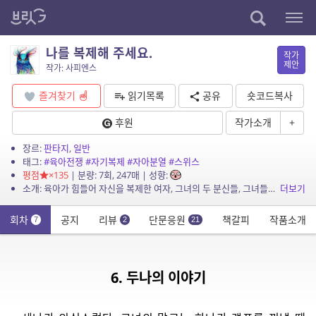
나를 복제해 주세요.
작가
제안
작가: 사피엔스
즐겨찾기
읽기목록
공유
숏코드복사
후원
작가소개
+
장르:
판타지
,
일반
태그:
#육아전쟁
#자기복제
#자아분열
#스위스
평점
×135
| 분량: 7회, 247매 | 성향:
소개: 육아가 힘들어 자신을 복제한 여자, 그녀의 두 분신들, 그녀들의 남편, 네 사람의 이야기.
더보기
회차
공지
리뷰
단문응원
책갈피
작품소개
7
2
21
6. 두나의 이야기