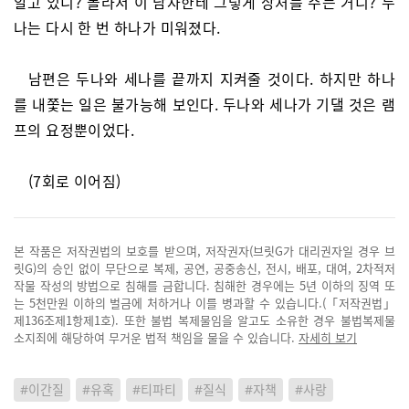
알고 있니? 몰라서 이 남자한테 그렇게 상처를 주는 거니? 두
나는 다시 한 번 하나가 미워졌다.
남편은 두나와 세나를 끝까지 지켜줄 것이다. 하지만 하나
를 내쫓는 일은 불가능해 보인다. 두나와 세나가 기댈 것은 램
프의 요정뿐이었다.
(7회로 이어짐)
본 작품은 저작권법의 보호를 받으며, 저작권자(브릿G가 대리권자일 경우 브
릿G)의 승인 없이 무단으로 복제, 공연, 공중송신, 전시, 배포, 대여, 2차적저
작물 작성의 방법으로 침해를 금합니다. 침해한 경우에는 5년 이하의 징역 또
는 5천만원 이하의 벌금에 처하거나 이를 병과할 수 있습니다.(「저작권법」
제136조제1항제1호). 또한 불법 복제물임을 알고도 소유한 경우 불법복제물
소지죄에 해당하여 무거운 법적 책임을 물을 수 있습니다.
자세히 보기
#이간질
#유혹
#티파티
#질식
#자책
#사랑