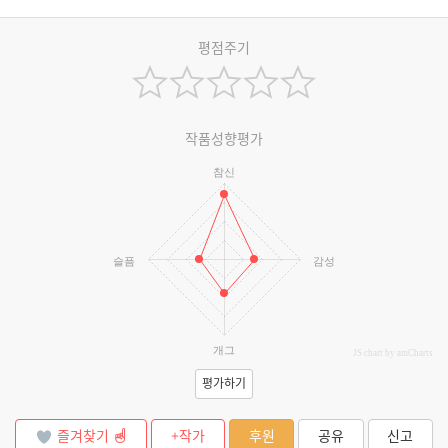
평점주기
작품성향평가
참신
슬픔
감성
개그
JS chart by amCharts
평가하기
즐겨찾기
+작가
후원
공유
신고