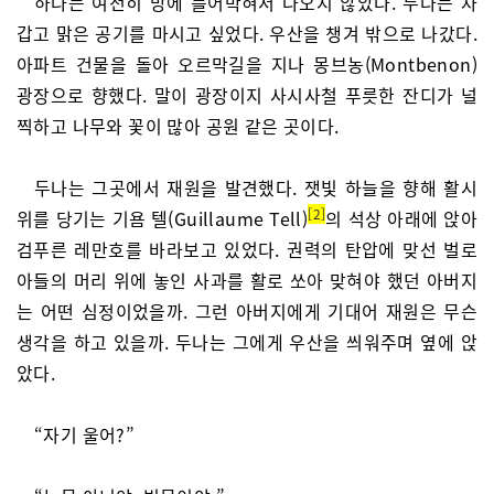
하나는 여전히 방에 틀어박혀서 나오지 않았다. 두나는 차
갑고 맑은 공기를 마시고 싶었다. 우산을 챙겨 밖으로 나갔다.
아파트 건물을 돌아 오르막길을 지나 몽브농(Montbenon)
광장으로 향했다. 말이 광장이지 사시사철 푸릇한 잔디가 널
찍하고 나무와 꽃이 많아 공원 같은 곳이다.
두나는 그곳에서 재원을 발견했다. 잿빛 하늘을 향해 활시
2
위를 당기는 기욤 텔(Guillaume Tell)
의 석상 아래에 앉아
검푸른 레만호를 바라보고 있었다. 권력의 탄압에 맞선 벌로
아들의 머리 위에 놓인 사과를 활로 쏘아 맞혀야 했던 아버지
는 어떤 심정이었을까. 그런 아버지에게 기대어 재원은 무슨
생각을 하고 있을까. 두나는 그에게 우산을 씌워주며 옆에 앉
았다.
“자기 울어?”