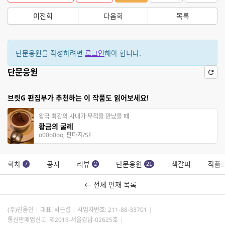
이전회
다음회
목록
단문응원을 작성하려면
로그인
해야 합니다.
단문응원
브릿G 편집부가 추천하는 이 작품도 읽어보세요!
왕국 최강의 사내가 무적을 만났을 때
황금의 굴레
o00o0oo, 판타지/SF
회차
공지
리뷰
단문응원
책갈피
작품
7
2
21
← 전체 연재 목록
(주)민음인
대표: 박근섭
사업자번호:
211-88-33701
통신판매업신고: 제2013-서울강남-02625호