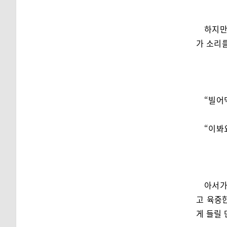
하지만
가 소리를
“빌어
“이봐
아서가
고 육중
게 들릴