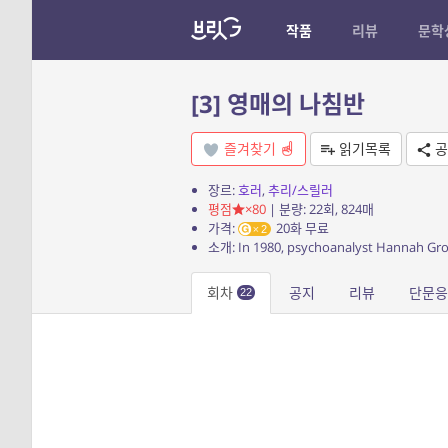
작품
리뷰
문학
[3] 영매의 나침반
즐겨찾기
읽기목록
공
장르:
호러
,
추리/스릴러
평점
×80
| 분량: 22회, 824매
가격:
20화 무료
2
회차
공지
리뷰
단문
22