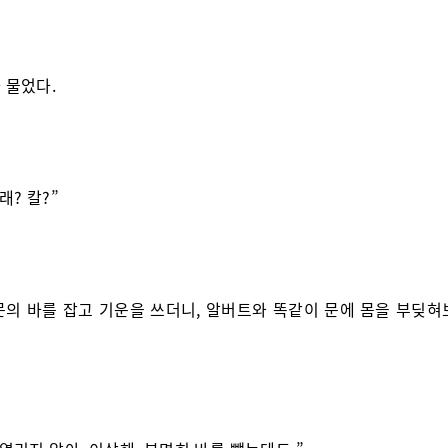
 물었다.
래? 칼?”
문의 바를 잡고 기운을 쓰더니, 알버트와 똑같이 문에 몸을 부딪혀