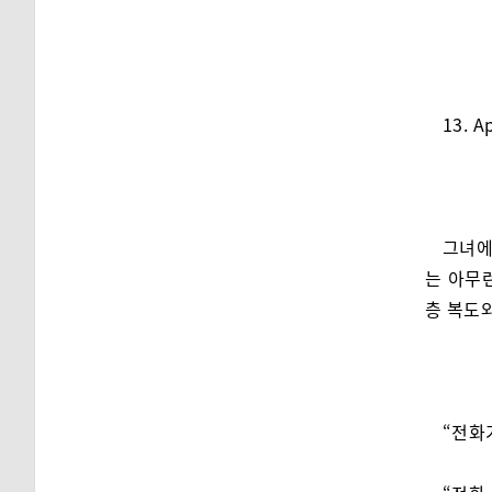
13. A
그녀에
는 아무
층 복도
“전화