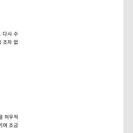
 다시 수
 조차 없
을 허우적
키며 조금