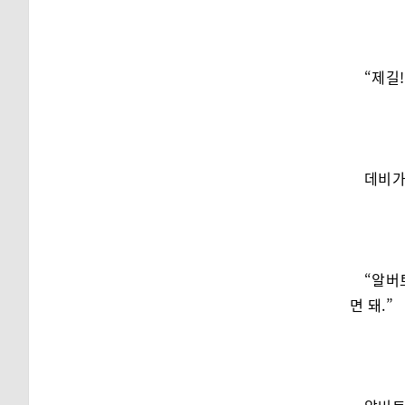
“제길
데비가
“알버
면 돼.”