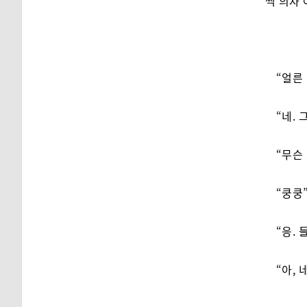
씩 의자
“얼른
“네.
“무슨
“쿵쿵
“응.
“아, 