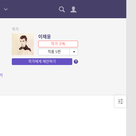
작가
이채윤
작가 구독
작품 5편
작가에게 제안하기
기