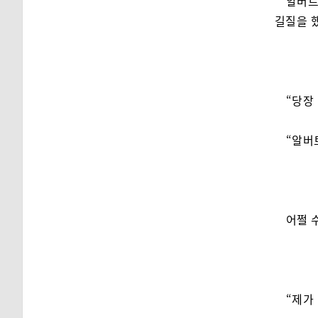
알버트
길질을 
“당장
“알버
어쩔 
“제가