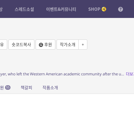
상
스레드소설
이벤트&커뮤니티
SHOP
유
숏코드복사
후원
작가소개
+
소개: In 1980, psychoanalyst Hannah Groyer, who left the Western American academic community after the uns...
더보
응원
책갈피
작품소개
55