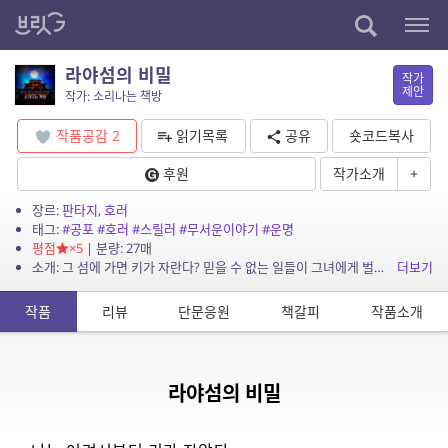
라야섬의 비밀
작가
제안
작가: 소리나는 책방
작품공감
2
읽기목록
공유
숏코드복사
후원
작가소개
+
장르:
판타지
,
호러
태그:
#공포
#호러
#스릴러
#무서운이야기
#운명
평점
×5
| 분량: 27매
소개: 그 섬에 가면 키가 자란다? 믿을 수 없는 일들이 그녀에게 벌어진다!
더보기
작품
리뷰
단문응원
책갈피
작품소개
라야섬의 비밀