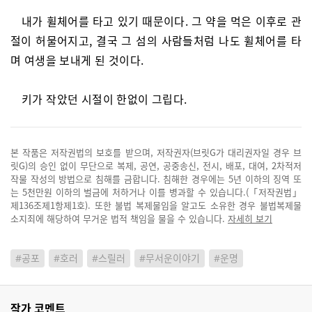
내가 휠체어를 타고 있기 때문이다. 그 약을 먹은 이후로 관
절이 허물어지고, 결국 그 섬의 사람들처럼 나도 휠체어를 타
며 여생을 보내게 된 것이다.
키가 작았던 시절이 한없이 그립다.
본 작품은 저작권법의 보호를 받으며, 저작권자(브릿G가 대리권자일 경우 브
릿G)의 승인 없이 무단으로 복제, 공연, 공중송신, 전시, 배포, 대여, 2차적저
작물 작성의 방법으로 침해를 금합니다. 침해한 경우에는 5년 이하의 징역 또
는 5천만원 이하의 벌금에 처하거나 이를 병과할 수 있습니다.(「저작권법」
제136조제1항제1호). 또한 불법 복제물임을 알고도 소유한 경우 불법복제물
소지죄에 해당하여 무거운 법적 책임을 물을 수 있습니다.
자세히 보기
#공포
#호러
#스릴러
#무서운이야기
#운명
작가 코멘트