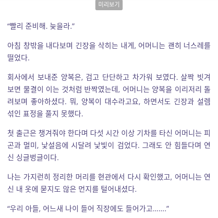
미리보기
“빨리 준비해. 늦을라.”
아침 창밖을 내다보며 긴장을 삭히는 내게, 어머니는 괜히 너스레를
떨었다.
회사에서 보내준 양복은, 검고 단단하고 차가워 보였다. 살짝 빗겨
보면 물결이 이는 것처럼 반짝였는데, 어머니는 양복을 이리저리 돌
려보며 좋아하셨다. 뭐, 양복이 대수라고요, 하면서도 긴장과 설렘
섞인 표정을 풀지 못했다.
첫 출근은 챙겨줘야 한다며 다섯 시간 이상 기차를 타신 어머니는 피
곤과 멀미, 낯설음에 시달려 낯빛이 검었다. 그래도 안 힘들다며 연
신 싱글벙글이다.
나는 가지런히 정리한 머리를 현관에서 다시 확인했고, 어머니는 연
신 내 옷에 묻지도 않은 먼지를 털어내셨다.
“우리 아들, 어느새 나이 들어 직장에도 들어가고…….”