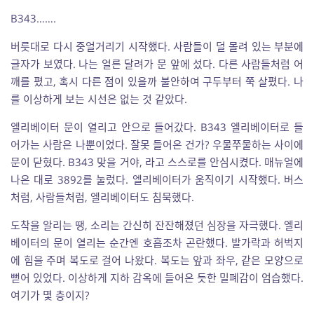
B343…….
버릇대로 다시 중얼거리기 시작했다. 사람들이 덜 몰려 있는 부분에
글자가 보였다. 나는 얼른 달려가 문 앞에 섰다. 다른 사람들처럼 어
깨를 폈고, 혹시 다른 점이 있을까 불안하여 구두부터 쭉 살폈다. 나
를 이상하게 보는 시선은 없는 것 같았다.
엘리베이터 문이 열리고 안으로 들어갔다. B343 엘리베이터로 들
어가는 사람은 나뿐이었다. 잘못 들어온 건가? 우물쭈물하는 사이에
문이 닫혔다. B343 맞을 거야, 라고 스스로를 안심시켰다. 매뉴얼에
나온 대로 3892를 눌렀다. 엘리베이터가 움직이기 시작했다. 버스
처럼, 사람들처럼, 엘리베이터도 침묵했다.
도착을 알리는 땡, 소리는 간신히 잔잔해졌던 심장을 자극했다. 엘리
베이터의 문이 열리는 순간엔 호흡조차 곤란했다. 발가락과 허벅지
에 힘을 주며 복도로 걸어 나왔다. 복도는 앞과 좌우, 같은 모양으로
뻗어 있었다. 이상하게 지하 감옥에 들어온 듯한 밀폐감이 엄습했다.
여기가 몇 층이지?