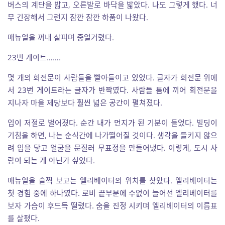
버스의 계단을 밟고, 오른발로 바닥을 밟았다. 나도 그렇게 했다. 너
무 긴장해서 그런지 잠깐 잠깐 하품이 나왔다.
매뉴얼을 꺼내 살피며 중얼거렸다.
23번 게이트…….
몇 개의 회전문이 사람들을 빨아들이고 있었다. 글자가 회전문 위에
서 23번 게이트라는 글자가 반짝였다. 사람들 틈에 끼어 회전문을
지나자 마을 제당보다 훨씬 넓은 공간이 펼쳐졌다.
입이 저절로 벌어졌다. 순간 내가 먼지가 된 기분이 들었다. 빌딩이
기침을 하면, 나는 순식간에 나가떨어질 것이다. 생각을 들키지 않으
려 입을 닿고 얼굴을 문질러 무표정을 만들어냈다. 이렇게, 도시 사
람이 되는 게 아닌가 싶었다.
매뉴얼을 슬쩍 보고는 엘리베이터의 위치를 찾았다. 엘리베이터는
첫 경험 중에 하나였다. 로비 끝부분에 수없이 늘어선 엘리베이터를
보자 가슴이 후드득 떨렸다. 숨을 진정 시키며 엘리베이터의 이름표
를 살폈다.