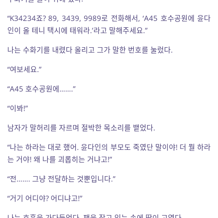
“K34234죠? 89, 3439, 9989로 전화해서, ‘A45 호수공원에 윤다
인이 올 테니 택시에 태워라.’라고 말해주세요.”
나는 수화기를 내렸다 올리고 그가 말한 번호를 눌렀다.
“여보세요.”
“A45 호수공원에…….”
“이봐!”
남자가 말허리를 자르며 절박한 목소리를 뱉었다.
“나는 하라는 대로 했어. 윤다인의 부모도 죽였단 말이야! 더 뭘 하라
는 거야! 왜 나를 괴롭히는 거냐고!”
“전……. 그냥 전달하는 것뿐입니다.”
“거기 어디야? 어디냐고!”
나는 호흡을 가다듬었다. 팬을 잡고 있는 손에 땀이 고였다.