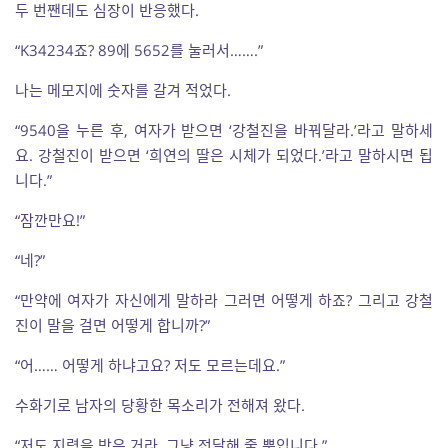
두 번짼데도 심장이 반응했다.
“K34234죠? 89에 5652를 눌러서…….”
나는 메모지에 숫자를 갈겨 적었다.
“9540을 누른 후, 여자가 받으면 ‘강철진을 바꿔달라.’라고 말하세
요. 강철진이 받으면 ‘희연의 딸은 시체가 되었다.’라고 말하시면 됩
니다.”
“잠깐만요!”
“네?”
“만약에 여자가 자신에게 말하라 그러면 어떻게 하죠? 그리고 강철
진이 말을 걸면 어떻게 합니까?”
“어…… 어떻게 하냐고요? 저도 모르는데요.”
수화기로 남자의 당황한 목소리가 전해져 왔다.
“저도 지령을 받은 거라. 그냥 전달해 줄 뿐입니다.”