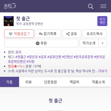
첫 출근
작가
제안
작가: 공포문학 단편선
작품공감
7
읽기목록
공유
숏코드복사
후원
작가소개
+
장르:
호러
태그:
#첫출근
#장은호
#공포
#공포단편
#단편선
#한국공포문학
#한국공
포문학단편선
#지령
평점
×10
| 분량: 137매
소개: 시골에서 자란 남자는 도시로 첫 출근을 한 날, 책상 하나와 전화기만 덩그러니 놓여 있는 사무실에 도착한다. 그리고 전화기를 통해 전달된 지시를 반드시 지켜야만 되는 어처구니 없는...
더보기
작품
리뷰
단문응원
책갈피
작품소개
첫 출근