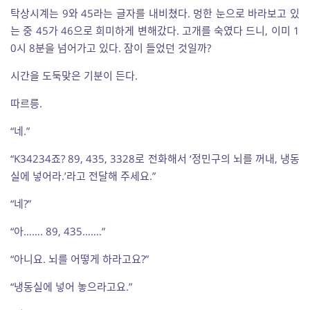
탁상시계는 9와 45라는 글자를 내비쳤다. 멍한 눈으로 바라보고 있
는 중 45가 46으로 희미하게 변해갔다. 고개를 숙였다 드니, 이미 1
0시 8분을 넘어가고 있다. 잠이 들었던 것일까?
시간을 도둑맞은 기분이 든다.
따르릉.
“네.”
“K34234죠? 89, 435, 3328로 전화해서 ‘정민구의 뇌를 꺼내, 냉동
실에 넣어라.’라고 전달해 주세요.”
“네?”
“아……. 89, 435…….”
“아니요. 뇌를 어떻게 하라고요?”
“냉동실에 넣어 놓으라고요.”