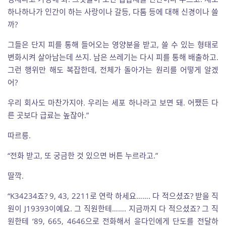
하나하나가 인간이 하는 사랑이나 갈등, 다툼 등에 대해 신경이나 쓸
까?
그들은 단지 피를 통해 들어오는 영양분을 받고, 쓸 수 있는 형태로
변화시켜 살아남는데 쓰지. 남은 쓰레기는 다시 피를 통해 배출하고.
그런 행위만 해도 복잡한데, 전체가 돌아가는 원리를 어떻게 알겠
어?
우리 회사도 마찬가지야. 우리는 세포 하나라고 보면 돼. 어쨌든 다
른 곳보다 급료는 높잖아.”
따르릉.
“전화 받고, 또 궁금한 것 있으면 버튼 누르라고.”
딸깍.
“K34234죠? 9, 43, 2211로 연락 하세요……. 다 적으셨죠? 받을 직
원이 J19393이예요. 그 직원한테……. 지금까지 다 적으셨죠? 그 직
원한테 ‘89, 665, 4646으로 전화해서 윤다인에게 단도를 전달하