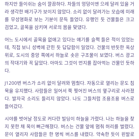
하지만 들이쉬는 숨이 깔끔하다. 차들의 엉덩이엔 으레 달려 있을 거
라 생각한 배기구가 보이지 않았다. 소리 없이 달려가는 모습에 미래
를 무성영화로 보는 기분이 문득 들었다. 유행인 듯 건물들은 크고
검었고, 골목을 삼키며 서로의 몸을 맞댔다.
어느 도시에서 골목을 없애고 있다는 얘기를 슬쩍 들은 적이 있었는
데, 직접 보니 성벽에 갇힌 듯 답답함이 일었다. 건물의 반듯한 옥상
위로, 도시의 중앙 쪽에서 하늘로 솟은 구조물이 보였다. 버스 광고
의 작대기와 꼭 닮았다. 아마도 그것이 먼지를 잡아먹는 건물인 듯하
다.
J1200번 버스가 소리 없이 달려와 멈췄다. 자동으로 열리는 문도 침
묵을 유지했다. 사람들은 일어서 쭉 찢어진 버스의 옆구리로 사라졌
다. 발자국 소리도 들리지 않았다. 나도 그들처럼 조용조용 버스로
들어갔다.
시야를 벗어날 정도로 커다란 빌딩이 하늘을 가렸다. 나는 하늘을 찾
지 못한 채 목이 뻐근해졌다. 버스는 건물 앞에 멈춰 허리를 벌렸다.
문이 열리자 사람들은 한 명씩 버스를 내렸다. 약속한 듯이 왼발로