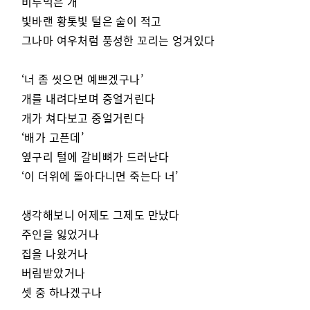
비루먹은 개
빛바랜 황톳빛 털은 숱이 적고
그나마 여우처럼 풍성한 꼬리는 엉겨있다
‘너 좀 씻으면 예쁘겠구나’
개를 내려다보며 중얼거린다
개가 쳐다보고 중얼거린다
‘배가 고픈데’
옆구리 털에 갈비뼈가 드러난다
‘이 더위에 돌아다니면 죽는다 너’
생각해보니 어제도 그제도 만났다
주인을 잃었거나
집을 나왔거나
버림받았거나
셋 중 하나겠구나