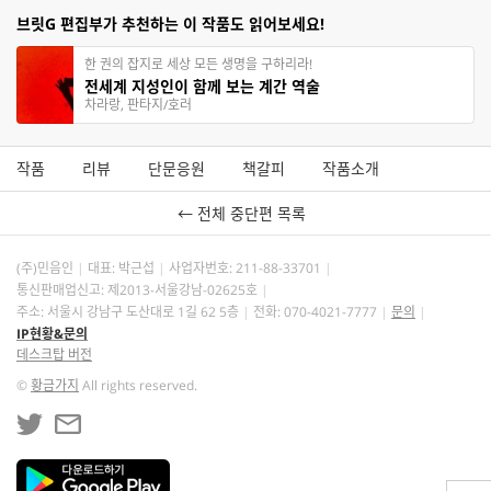
브릿G 편집부가 추천하는 이 작품도 읽어보세요!
한 권의 잡지로 세상 모든 생명을 구하리라!
전세계 지성인이 함께 보는 계간 역술
차라랑, 판타지/호러
작품
리뷰
단문응원
책갈피
작품소개
← 전체 중단편 목록
(주)민음인
대표: 박근섭
사업자번호:
211-88-33701
통신판매업신고: 제2013-서울강남-02625호
주소: 서울시 강남구 도산대로 1길 62 5층
전화: 070-4021-7777
문의
IP현황&문의
데스크탑 버전
©
황금가지
All rights reserved.