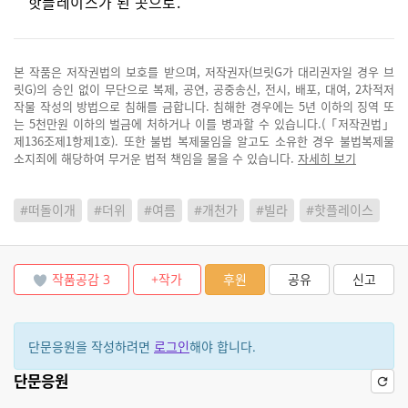
핫플레이스가 된 곳으로.
본 작품은 저작권법의 보호를 받으며, 저작권자(브릿G가 대리권자일 경우 브
릿G)의 승인 없이 무단으로 복제, 공연, 공중송신, 전시, 배포, 대여, 2차적저
작물 작성의 방법으로 침해를 금합니다. 침해한 경우에는 5년 이하의 징역 또
는 5천만원 이하의 벌금에 처하거나 이를 병과할 수 있습니다.(「저작권법」
제136조제1항제1호). 또한 불법 복제물임을 알고도 소유한 경우 불법복제물
소지죄에 해당하여 무거운 법적 책임을 물을 수 있습니다.
자세히 보기
#떠돌이개
#더위
#여름
#개천가
#빌라
#핫플레이스
작품공감
3
+작가
후원
공유
신고
단문응원을 작성하려면
로그인
해야 합니다.
단문응원