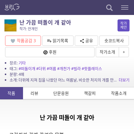
난 가끔 떠돌이 개 같아
작가
제안
작가: 안개인
작품공감
3
읽기목록
공유
숏코드복사
후원
작가소개
+
장르:
기타
태그:
#떠돌이개
#더위
#여름
#개천가
#빌라
#핫플레이스
분량: 4매
소개: 더위에 지쳐 집을 나왔던 어느 여름날, 비슷한 처지의 개를 만나니 그 연민의 정이란. 여름날 노을녘에 만나 노을이라 불렀던 개는 이제 죽은 듯 합니다.
더보기
작품
리뷰
단문응원
책갈피
작품소개
난 가끔 떠돌이 개 같아