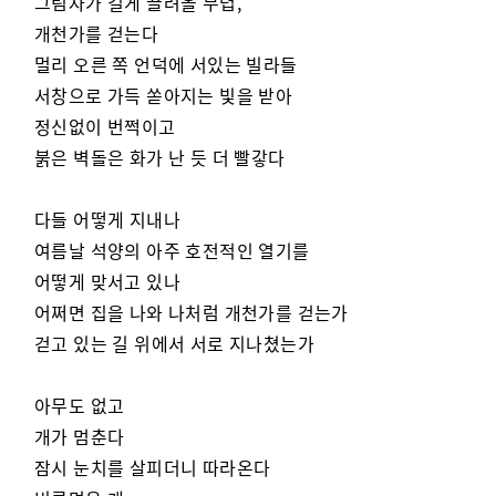
그림자가 길게 끌려올 무렵,
개천가를 걷는다
멀리 오른 쪽 언덕에 서있는 빌라들
서창으로 가득 쏟아지는 빛을 받아
정신없이 번쩍이고
붉은 벽돌은 화가 난 듯 더 빨갛다
다들 어떻게 지내나
여름날 석양의 아주 호전적인 열기를
어떻게 맞서고 있나
어쩌면 집을 나와 나처럼 개천가를 걷는가
걷고 있는 길 위에서 서로 지나쳤는가
아무도 없고
개가 멈춘다
잠시 눈치를 살피더니 따라온다