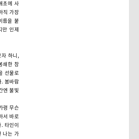
 애초에 사
아직 가장
이름을 붙
지만 인제
자 하니,
봉쇄한 창
향을 선물로
. 봄바람
간엔 불빛
가령 무슨
아서 바로
. 타인이
 나는 가