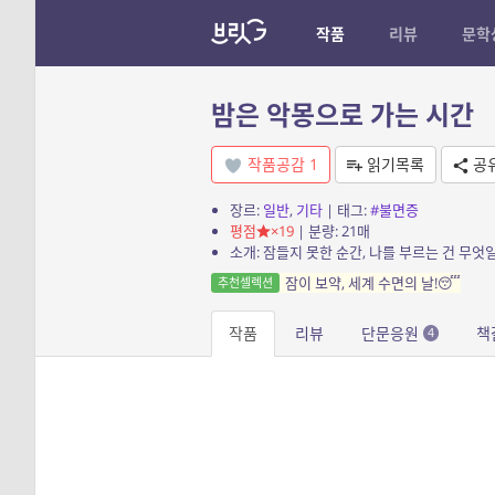
작품
리뷰
문학
밤은 악몽으로 가는 시간
작품공감
1
읽기목록
공
장르:
일반
,
기타
| 태그:
#불면증
평점
×19
| 분량: 21매
소개: 잠들지 못한 순간, 나를 부르는 건 무엇
잠이 보약, 세계 수면의 날!😴
추천셀렉션
작품
리뷰
단문응원
책
4