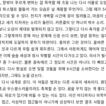
, 창밖이 푸르게 변하는 걸 목격할 때 즈음 나는 다시 이불로 도망
에 파스텔로 물들어 가는 모습은 날 계몽할 무언가다. 그럼 때가 5
각으로 알 수 있다. 천지가 개벽할 시간에 잠이 밀려들고, 마음이
깨고 새가 지저귀는 소리가 들린다. 커튼콜의 단 하나의 박수 소리.
 보니 오감이 제대로 발휘되지 않고 있다. 그렇다고 다시 촉각을 곤
다. 그렇게까지 문제 아닌 문제에 신경 쓰다 보면, 정녕 원하는 일
목적지에 도달하지 못하기 마련이다. 흥미란 그런 것이다. 올바른
 것과 다르게 우릴 쉽게 휘두른다. 그래서 아둔하게도 깨어져 있
만 이제 슬슬 세상과 잠시 작별할 시간이 다가오고 있다. 의사가 
 중 7~8시간. 물론 꿈속에선 그 정도의 시간은 아니다. 더 빠
하다. 다시 현실로 오면 잊힐 것들을 위해 8시간을 소비한다는 건
지만, 그래도 눈을 감는다.
 다시 내게로 온다. 이 어둠은 밤과는 다른 사유의 세속이다. 환
 조금 우스꽝스러울지라도 축복할 순 있다. 꿈을 꾸지 않는 게 좋다
정도 위로가 있기에 떠돌 수 있는 이도 있다. 이건 어디까지나 의학
 접근, 이성적인 접근들이 아니기에 상상하다 보면 결국 사람을