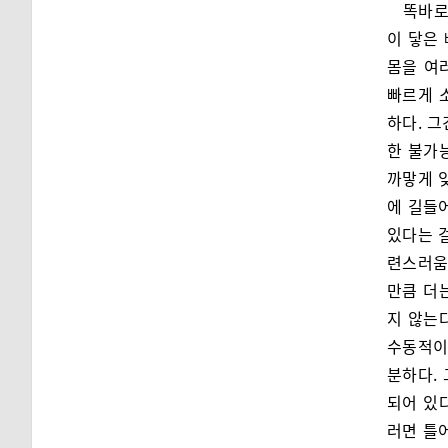
똑바로
이 닿은
몸을 여
빠르게 
하다. 
한 불가
까맣게 잊
에 길들어
있다는 
련스러움
만큼 더
지 않는
수동적이
분하다.
되어 있다
러면 틀