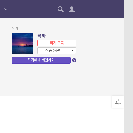
작가
석하
작가 구독
작품 24편
작가에게 제안하기