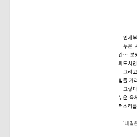
언제부
누운 
간… 분
파도처럼
그리고
힘들 거
그렇다
누운 육
퍽소리를
‘내일