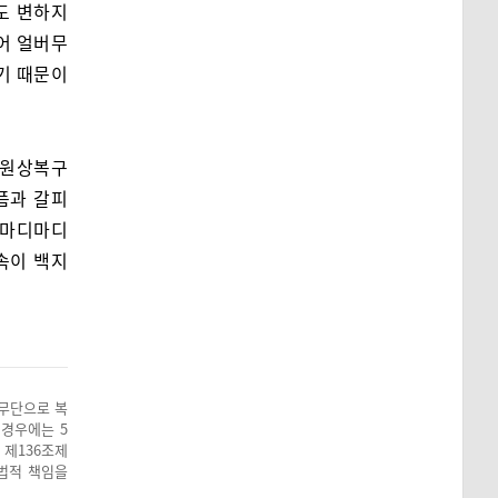
도 변하지
어 얼버무
기 때문이
 원상복구
픔과 갈피
 마디마디
속이 백지
 무단으로 복
 경우에는 5
 제136조제
 법적 책임을