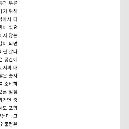
릎과 무릎
나기 위해
낡아서 더
림이 필요
이지 않는
날이 되면
 버린 찰나
같은 공간에
로서의 매
않은 숫자
를 소비하
으론 점점
과거면 충
계도 포함
찾는다. 그
? 불평은