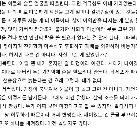
하는 이들의 슬픈 얼굴을 떠올린다. 그럼 적극성도 이내 가라앉는다.
닥을 나의 피로 따뜻하게 적신들 그게 얼마나 갈까? 살아 있는 것들
듣고 하루를 사는 게 더 이득이다. 삶에 이익만을 따지는 게 분명
만, 맛이 가버려 판단조차 불가한 사회의 이성이란 무릇 그런 거니
을 걸다 보면 인간의 탈을 쓸 필요가 없다는 걸 알게 된다. 그때
이 깎아지며 잔인함과 마주하고 후회하고 패배를 외면하려 버둥거
다. 하지만 나쁜 건 아니다. 사실 그런 게 있었던가?
침묵한다. 이럴 땐 내가 혼자인 걸 다행이라 여긴다. 시대가 나아졌
날 이대로 내버려 두는가? 약에 손을 뻗으려다 관둔다. 뇌세포가 
 산송장으로 늙는다는 건 으레 그렇다. 내가 없다.
 서러웠다. 감정이 북받쳐서 눈물이 핑 돌고 그런 건 아니다. 체면
중은 어떻게든 남겨둔다. 그래도 이건 잘했다. 살짝 조소를 띄어 자
다시 관뒀다. 누가 어찌 보면 미쳤다고도 할 수 있지만, 알다시피 
건 그냥 허무하기 때문이라 애써 변명한다. 깨어있는 건 줄곧 부끄러
고 또 하나를 새겨졌다. 이젠 놀랍지도 않다.