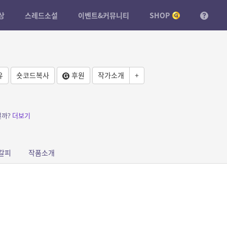
상
스레드소설
이벤트&커뮤니티
SHOP
유
숏코드복사
후원
작가소개
+
일까?
더보기
갈피
작품소개