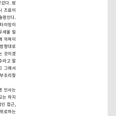
갔다. 밤
시 즈음이
 술렁인다.
 타이밍이
두세울 일
에 의욕이
 방향대로
는 것이겠
필수라고 말
르고 그래서
 부조리함
영 인사는
고는 하지
적인 접근,
 위로하는