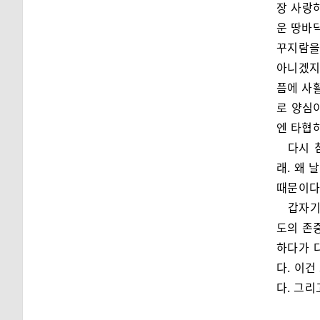
장 사랑
운 땅바
꾸지람을 
아니겠지
픔에 사활
로 양심
엔 타협하
다시 
래. 왜 
때문이다.
갑자기
도의 존
하다가 
다. 이
다. 그리