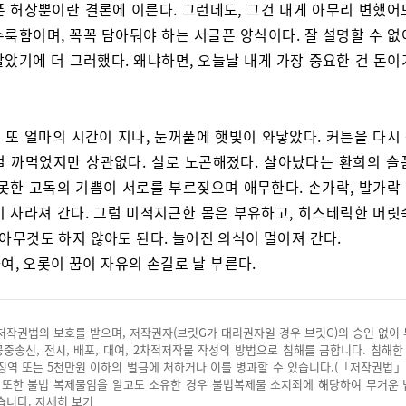
픈 허상뿐이란 결론에 이른다. 그런데도, 그건 내게 아무리 변했어
수룩함이며, 꼭꼭 담아둬야 하는 서글픈 양식이다. 잘 설명할 수 없
말았기에 더 그러했다. 왜냐하면, 오늘날 내게 가장 중요한 건 돈이
 또 얼마의 시간이 지나, 눈꺼풀에 햇빛이 와닿았다. 커튼을 다시
걸 까먹었지만 상관없다. 실로 노곤해졌다. 살아났다는 환희의 슬
 못한 고독의 기쁨이 서로를 부르짖으며 애무한다. 손가락, 발가락
이 사라져 간다. 그럼 미적지근한 몸은 부유하고, 히스테릭한 머릿
 아무것도 하지 않아도 된다. 늘어진 의식이 멀어져 간다.
여, 오롯이 꿈이 자유의 손길로 날 부른다.
저작권법의 보호를 받으며, 저작권자(브릿G가 대리권자일 경우 브릿G)의 승인 없이
 공중송신, 전시, 배포, 대여, 2차적저작물 작성의 방법으로 침해를 금합니다. 침해한
징역 또는 5천만원 이하의 벌금에 처하거나 이를 병과할 수 있습니다.(「저작권법」
. 또한 불법 복제물임을 알고도 소유한 경우 불법복제물 소지죄에 해당하여 무거운
습니다.
자세히 보기