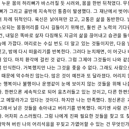
 누운 몸의 허리뼈가 바스러질 듯 시려와, 몸을 한번 뒤척였다. 무
 뼈가 그리고 골반에 지속적인 통증이 발생했다. 그 재난에서 벗어
러 차례 뒤척인다. 육신은 낡아져만 갔고, 고통은 삶을 동반한다. 
소모되는 몸뚱어리를 다시 길들이기 위해선, 훨씬 큰 노력의 기다
그건, 내일은 똑바로 살자 다짐해도 지금의 삶을 끊어내고 습관을 들
능에 가깝다. 머리로는 수십 번도 더 알고 있는 것들이지만, 다음 
고, 밤에 다시 떠올리기를 반복한다. 그러다 눈치채면, 이 어긋나
 있다. 마치 환각에 걸린 것 같다. 그럼 그제야 그것들이 나와 
걸 인식한다. 거북했지만 나는 그것을 좇을 수 없다. 그래도 사람으
 때문에 악수하진 않는다. 많은 것이 예전과 또 달라졌다. 어리지 
는 행복이나 불행이나 운명같이 눈에 보이지 않는 것들을 위해 나
다. 한편으론 세속적으로 되어 움츠러들고 있는 것이고, 다른 한편
고 메말라가고 있다는 것이다. 하지만 나는 만족했다. 정신론은 
 그래서 낡은 것들을 솎아내고 버리기를 반복했다. 여기엔 사람 관
. 어차피 스스러웠다. 그럼 나에게 진짜 필요한 것들을 찾고 또 
어막혀 버린 나의 어리석음을 꾸짖고 가엾어할 수 있는 건 무엇인가