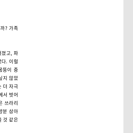
걸까? 가족
졌고, 파
다. 이럴
몸뚱이 중
싶지 않았
 더 자극
들에서 벗어
은 쓰라리
양분 삼아
을 것 같은