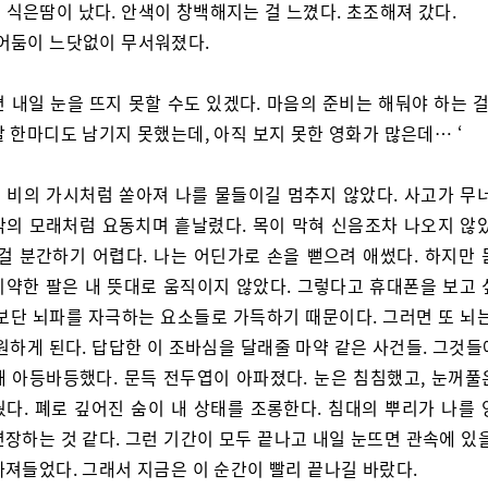
 식은땀이 났다. 안색이 창백해지는 걸 느꼈다. 초조해져 갔다.
 어둠이 느닷없이 무서워졌다.
면 내일 눈을 뜨지 못할 수도 있겠다. 마음의 준비는 해둬야 하는 
 한마디도 남기지 못했는데, 아직 보지 못한 영화가 많은데… ‘
 비의 가시처럼 쏟아져 나를 물들이길 멈추지 않았다. 사고가 무너
막의 모래처럼 요동치며 흩날렸다. 목이 막혀 신음조차 나오지 않았
 걸 분간하기 어렵다. 나는 어딘가로 손을 뻗으려 애썼다. 하지만 
비약한 팔은 내 뜻대로 움직이지 않았다. 그렇다고 휴대폰을 보고 
식보단 뇌파를 자극하는 요소들로 가득하기 때문이다. 그러면 또 뇌는
원하게 된다. 답답한 이 조바심을 달래줄 마약 같은 사건들. 그것
해 아등바등했다. 문득 전두엽이 아파졌다. 눈은 침침했고, 눈꺼풀
웠다. 폐로 깊어진 숨이 내 상태를 조롱한다. 침대의 뿌리가 나를 
장하는 것 같다. 그런 기간이 모두 끝나고 내일 눈뜨면 관속에 있
빠져들었다. 그래서 지금은 이 순간이 빨리 끝나길 바랐다.