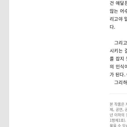
건 애달
않는 어
리고야 
다.
그리고
시키는 
를 잡지
의 인식
가 된다.
그리하
본 작품은 
제, 공연,
년 이하의 
1항제1호)
물을 수 있