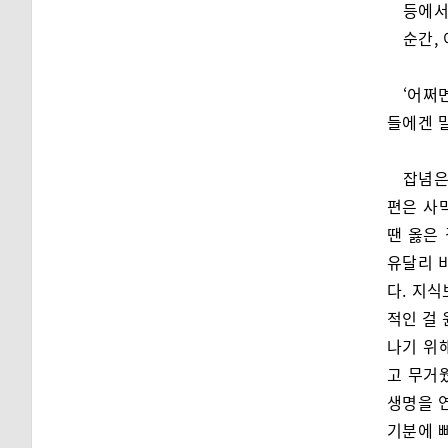
등에서
순간,
‘어쩌
들에겐 말
잡념은
편은 사
땐 옳은
유달리 
다. 지
적인 걸 
나기 위
고 무거
생명을 연
기분에 