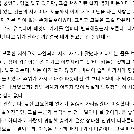
 낳았다. 답을 알고 있지만, 그걸 택하기란 쉽지 않기 때문이다.
건 있는 것들의 사치이다. 지금까지 이에 대해 비난을 하는 사람은 
지 가본 적이 없는 존재들뿐이었다. 그리고 그들은 그걸 향유라 
비로서 유혹하며 빼앗아 가기를 얼마나 반복해왔는지 모른다. 하
판한다고 뭐가 달라질까? 결국 내게 필요한 건 돈인데…
 부족한 지식으로 과열되어 서로 자기가 잘났다고 떠드는 꼴을 보
춘 근심이 갑갑함을 못 이기고 이부자리를 벗어나 커튼을 젖히고 
. 달도 없는데, 해는 아직 들지 않았다. 바람이 슬쩍 아카시아 
러들어왔다. 추위가 가시고 아주 따뜻해진 걸 보니 5월이 다 되었다
증이 나서였을까? 창밖 세계가 어쩐지 많이 낯설게 느껴졌다. 이 시
 집이 없다.
게 관찰한다. 낯선 고요함에 열기가 점잖게 가라앉았다. 이상했다. 
 벌어진다면, 그걸 누군가 목격하는 건 내일이나 될 것이다. 운 좋
다고 하더라도 사람이 경험할 충격에 온갖 잡다한 신경이 다다른다
람으로 귀결되니까. 아픔은 잔잔히 퍼져나가기 마련이다. 그럴 때면