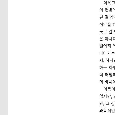
이윽고
이 햇빛
된 걸 감
적막을 
늦은 걸
은 아니
떨어져 
나아가는
지. 하지
하는 하루
더 허망
의 비극이
어둠이
없지만,
만, 그 
과학적인