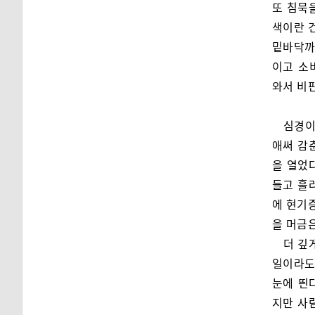
또 침묵을
색이란 
밑바닥까
이고 소
와서 비
심경이
애써 감
을 열었다
들고 흘
에 현기
을 머금은
더 깊
일이라도
눈에 띈
지만 사