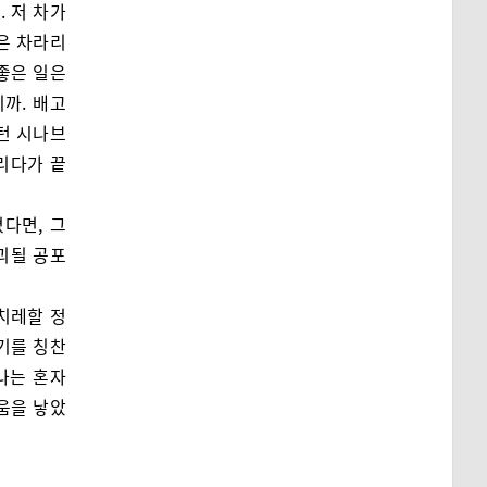
 저 차가
은 차라리
 좋은 일은
까. 배고
부턴 시나브
리다가 끝
다면, 그
파괴될 공포
치레할 정
기를 칭찬
나는 혼자
움을 낳았