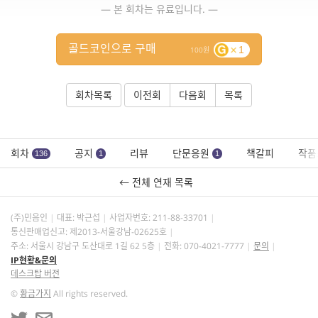
— 본 회차는 유료입니다. —
골드코인으로 구매
1
100
회차목록
이전회
다음회
목록
회차
공지
리뷰
단문응원
책갈피
작품
136
1
1
← 전체 연재 목록
(주)민음인
대표: 박근섭
사업자번호:
211-88-33701
통신판매업신고: 제2013-서울강남-02625호
주소: 서울시 강남구 도산대로 1길 62 5층
전화: 070-4021-7777
문의
IP현황&문의
데스크탑 버전
©
황금가지
All rights reserved.