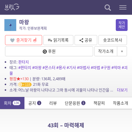
마왕
작가
제안
작가: 인류보완계획
즐겨찾기
읽기목록
공유
숏코드복사
후원
작가소개
+
장르:
판타지
태그:
#판타지
#마왕
#몬스터
#용사
#기사
#마법사
#마법
#구원
#악마
#괴
물
평점
×130
| 분량: 136회, 2,489매
가격:
21화 무료
115
소개: 어느날 마왕이 나타나고 그와 동시에 괴물이 나타나 인간을 공격하기 시작한다. 괴물은 늘어나고 인간은 점차 위협받기 시작한다 어느날 마왕을 물리치 7용사가 나타나 마왕의 부하들을 하...
더보기
회차
공지
리뷰
단문응원
책갈피
작품소개
136
1
1
43회 – 마력해제