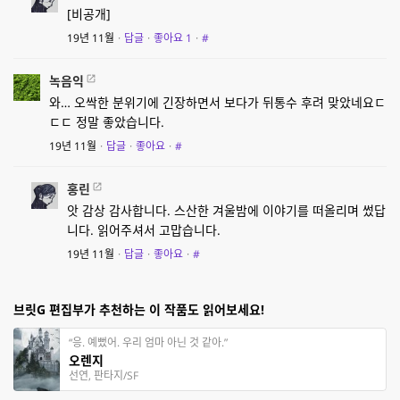
[비공개]
19년 11월
·
답글
·
좋아요
1
·
#
녹음익
와… 오싹한 분위기에 긴장하면서 보다가 뒤통수 후려 맞았네요ㄷ
ㄷㄷ 정말 좋았습니다.
19년 11월
·
답글
·
좋아요
·
#
홍린
앗 감상 감사합니다. 스산한 겨울밤에 이야기를 떠올리며 썼답
니다. 읽어주셔서 고맙습니다.
19년 11월
·
답글
·
좋아요
·
#
브릿G 편집부가 추천하는 이 작품도 읽어보세요!
“응. 예뻤어. 우리 엄마 아닌 것 같아.”
오렌지
선연, 판타지/SF