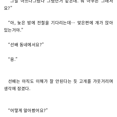
“그날 아프다그랬나 그랬던거 같은데. 뭐 아무튼 그래서
요?”
“아, 늦은 밤에 전철을 기다리는데… 맞은편에 걔가 앉아
있는거야.”
“선배 동네에서요?”
“응.”
선배는 아직도 이해가 잘 안된다는 듯 고개를 갸웃거리며
생각에 잠겼다.
“어떻게 알아봤어요?”