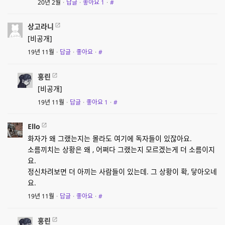
20년 2월
·
답글
·
좋아요
1
·
#
상고라니
[비공개]
19년 11월
·
답글
·
좋아요
·
#
홍린
[비공개]
19년 11월
·
답글
·
좋아요
1
·
#
Ello
화자가 왜 그랬는지는 몰라도 여기에 독자들이 있잖아요.
소름끼치는 상황은 왜 , 어쩌다 그랬는지 모르겠는게 더 소름이지
요.
정신차려보면 더 아끼는 사람들이 있는데. 그 상황이 확, 닿아오네
요.
19년 11월
·
답글
·
좋아요
·
#
홍린