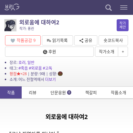
외로움에 대하여2
작가
제안
작가: 홍린
작품공감
9
읽기목록
공유
숏코드복사
후원
작가소개
+
장르:
호러
,
일반
태그:
#죽음
#외로움
#고독
평점
×28
| 분량: 9매 | 성향:
소개: 어느 전철역에서
더보기
작품
리뷰
단문응원
책갈피
작품소개
8
외로움에 대하여2