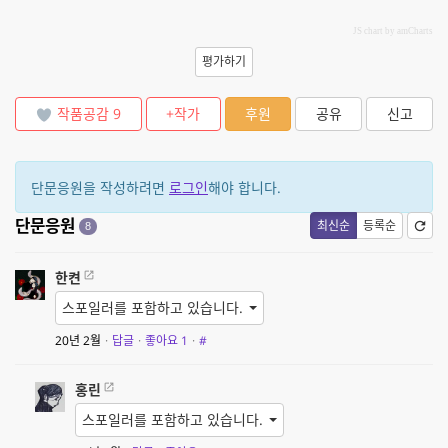
JS chart by amCharts
평가하기
작품공감
9
+작가
후원
공유
신고
단문응원을 작성하려면
로그인
해야 합니다.
단문응원
최신순
등록순
8
한켠
스포일러를 포함하고 있습니다.
20년 2월
·
답글
·
좋아요
1
·
#
홍린
스포일러를 포함하고 있습니다.