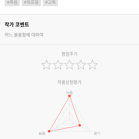
#죽음
#외로움
#고독
작가 코멘트
어느 쓸쓸함에 대하여
평점주기
작품성향평가
어둠
슬픔
광기