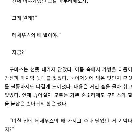
“전에 이야기했던 그걸 마무리해보자.”
“그게 뭔데?”
“테세우스의 배 말이야.”
“지금?”
구마스는 선뜻 내키지 않았다. 어둠 속에서 가방을 더듬어
간신히 마지막 돛대를 찾았다. 눈이어둠에 익은 탓인지 부싯
돌 불똥마저도 따갑게 느껴졌다. 태용은 거친 숨을 몰아 쉬고
있었다. 언제 끊어질지 모르는 가쁜 숨소리에도 구마스의 팔
을 붙잡은 손아귀의 힘은 쌨다.
“며칠 전에 테세우스의 배 가지고 수다 떨었던 거 기억나
지?”