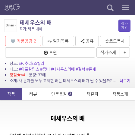
테세우스의 배
작가
제안
작가: 박르 메이
작품공감
2
읽기목록
공유
숏코드복사
후원
작가소개
+
장르:
SF
,
추리/스릴러
태그:
#아포칼립스
#좀비
#테세우스의배
#철학
#존재
평점
×4
| 분량: 37매
소개: 새 판자를 모두 교체한 배는 테세우스의 배가 될 수 있을까? ‘구마스’는 밀실에 갇혀, 죽어가는 ‘태용’에게 질문을 받는다. 대답하고 싶...
더보기
작품
리뷰
단문응원
책갈피
작품소개
3
테세우스의 배