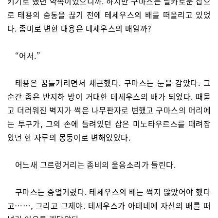
키기로 했던 약속이었으니까. 하지만 구마스는 날카로운 삽으
로 태용의 숨통을 끊기 전에 테세우스의 배를 떠올리고 있었
다. 좀비로 변한 태용은 테세우스의 배일까?
“어서.”
태용은 꿈틀거리면서 채근했다. 구마스는 눈을 감았다. 그
순간 좁은 반지하 방이 거대한 테세우스의 배가 되었다. 때묻
고 더러워진 벽지가 썩은 나무판자로 변했고 구마스의 머리에
는 투구가, 그의 손에 들려있던 삽은 미노타우르스를 때려잡
았던 한 자루의 몽둥이로 변해있었다.
어느새 그르렁거리는 좀비의 울음소리가 들린다.
구마스는 중얼거렸다. 테세우스의 배는 썩지 않았어야 했다
고……, 그리고 그제야. 테세우스가 아테네에 자신의 배를 떠