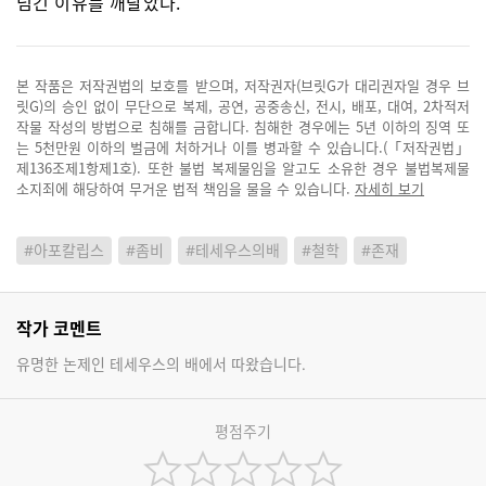
넘긴 이유를 깨달았다.
본 작품은 저작권법의 보호를 받으며, 저작권자(브릿G가 대리권자일 경우 브
릿G)의 승인 없이 무단으로 복제, 공연, 공중송신, 전시, 배포, 대여, 2차적저
작물 작성의 방법으로 침해를 금합니다. 침해한 경우에는 5년 이하의 징역 또
는 5천만원 이하의 벌금에 처하거나 이를 병과할 수 있습니다.(「저작권법」
제136조제1항제1호). 또한 불법 복제물임을 알고도 소유한 경우 불법복제물
소지죄에 해당하여 무거운 법적 책임을 물을 수 있습니다.
자세히 보기
#아포칼립스
#좀비
#테세우스의배
#철학
#존재
작가 코멘트
유명한 논제인 테세우스의 배에서 따왔습니다.
평점주기