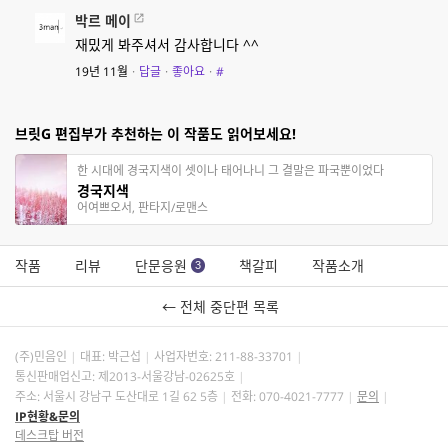
박르 메이
재밌게 봐주셔서 감사합니다 ^^
19년 11월
·
답글
·
좋아요
·
#
브릿G 편집부가 추천하는 이 작품도 읽어보세요!
한 시대에 경국지색이 셋이나 태어나니 그 결말은 파국뿐이었다
경국지색
어여쁘오서, 판타지/로맨스
작품
리뷰
단문응원
책갈피
작품소개
3
← 전체 중단편 목록
(주)민음인
대표: 박근섭
사업자번호:
211-88-33701
통신판매업신고: 제2013-서울강남-02625호
주소: 서울시 강남구 도산대로 1길 62 5층
전화: 070-4021-7777
문의
IP현황&문의
데스크탑 버전