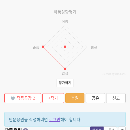
작품성향평가
어둠
슬픔
참신
감성
JS chart by amCharts
평가하기
작품공감
2
+작가
후원
공유
신고
단문응원을 작성하려면
로그인
해야 합니다.