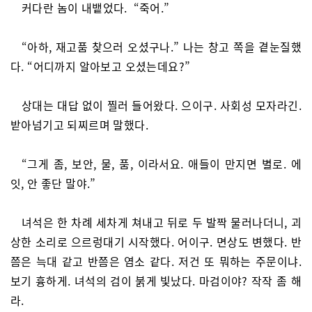
커다란 놈이 내뱉었다. “죽어.”
“아하, 재고품 찾으러 오셨구나.” 나는 창고 쪽을 곁눈질했
다. “어디까지 알아보고 오셨는데요?”
상대는 대답 없이 찔러 들어왔다. 으이구. 사회성 모자라긴.
받아넘기고 되찌르며 말했다.
“그게 좀, 보안, 물, 품, 이라서요. 애들이 만지면 별로. 에
잇, 안 좋단 말야.”
녀석은 한 차례 세차게 쳐내고 뒤로 두 발짝 물러나더니, 괴
상한 소리로 으르렁대기 시작했다. 어이구. 면상도 변했다. 반
쯤은 늑대 같고 반쯤은 염소 같다. 저건 또 뭐하는 주문이냐.
보기 흉하게. 녀석의 검이 붉게 빛났다. 마검이야? 작작 좀 해
라.