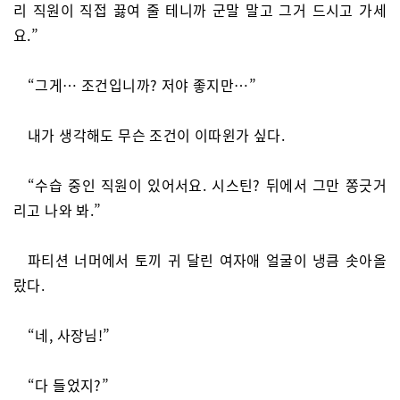
리 직원이 직접 끓여 줄 테니까 군말 말고 그거 드시고 가세
요.”
“그게… 조건입니까? 저야 좋지만…”
내가 생각해도 무슨 조건이 이따윈가 싶다.
“수습 중인 직원이 있어서요. 시스틴? 뒤에서 그만 쫑긋거
리고 나와 봐.”
파티션 너머에서 토끼 귀 달린 여자애 얼굴이 냉큼 솟아올
랐다.
“네, 사장님!”
“다 들었지?”