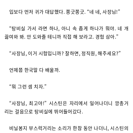
입보다 먼저 귀가 대답했다. 쫑긋쫑긋. “네 네, 사장님!”
“탕비실 가서 라면 하나, 아니 속 좁게 하나가 뭐야. 네 개
끓여와 봐. 안 도와줄 테니까 직접 해 보라고. 경험 삼아.”
“사장님, 이거 시험입니까? 잘하면, 정직원, 해주세요?”
언제쯤 한국말 다 배울까.
“뭐 그런 셈 치자.”
“사장님, 최고야!” 시스틴은 자리에서 일어나더니 깡총거
리는 걸음으로 탕비실에 뛰어들어갔다.
비닐봉지 부스럭거리는 소리가 한참 동안 나더니, 시스틴의