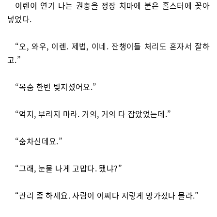
이렌이 연기 나는 권총을 정장 치마에 붙은 홀스터에 꽂아
넣었다.
“오, 와우, 이렌. 제법, 이네. 잔챙이들 처리도 혼자서 잘하
고.”
“목숨 한번 빚지셨어요.”
“억지, 부리지 마라. 거의, 거의 다 잡았었는데.”
“숨차신데요.”
“그래, 눈물 나게 고맙다. 됐냐?”
“관리 좀 하세요. 사람이 어쩌다 저렇게 망가졌나 몰라.”