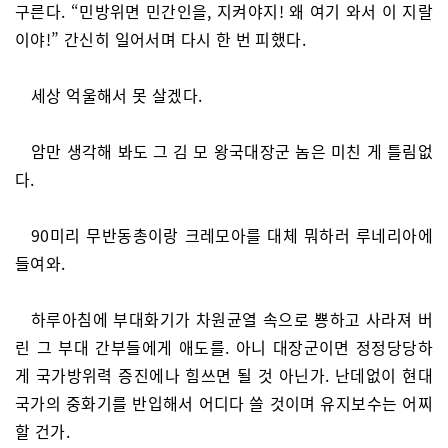
구른다. “민방위면 민간인을, 지켜야지! 왜 여기 와서 이 지랄
이야!” 간신히 일어서며 다시 한 번 피했다.
세상 억울해서 못 살겠다.
암만 생각해 봐도 그 김 모 왕국대장군 놈은 미친 게 틀림없
다.
90미리 무반동총이랑 크레모아를 대체 뭐하러 루네리아에
들여와.
하루아침에 부대화기가 차원균열 속으로 뿅하고 사라져 버
린 그 부대 간부들에게 애도를. 아니 대장군이면 정정당당하
게 국가방위력 증진에나 힘쓰면 될 것 아닌가. 난데없이 현대
국가의 중화기를 반입해서 어디다 쓸 것이며 유지보수는 어찌
할 건가.