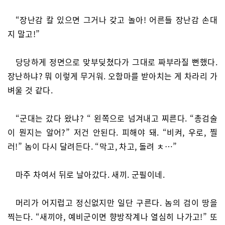
“장난감 칼 있으면 그거나 갖고 놀아! 어른들 장난감 손대
지 말고!”
당당하게 정면으로 맞부딪쳤다가 그대로 짜부라질 뻔했다.
장난하냐? 뭐 이렇게 무거워. 오함마를 받아치는 게 차라리 가
벼울 것 같다.
“군대는 갔다 왔냐? “ 왼쪽으로 넘겨내고 찌른다. “총검술
이 뭔지는 알어?” 저건 안된다. 피해야 돼. “비켜, 우로, 찔
러!” 놈이 다시 달려든다. “막고, 차고, 돌려 ㅊ…”
마주 차여서 뒤로 날아갔다. 새끼. 군필이네.
머리가 어지럽고 정신없지만 일단 구른다. 놈의 검이 땅을
찍는다. “새끼야, 예비군이면 향방작계나 열심히 나가고!” 또