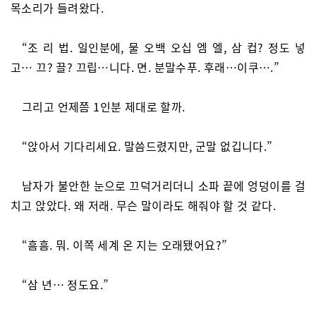
목소리가 들려왔다.
“조 리 법. 일인분에, 물 오백 오십 엠 엘, 삼 컵? 정도 넣
고… 끄? 끌? 끄립…니다. 면. 분말수푸. 후래…이쿠….”
그리고 언제쯤 1인분 제대로 할까.
“앉아서 기다리세요. 말씀드렸지만, 군말 없깁니다.”
남자가 불안한 눈으로 끄덕거리더니 소파 끝에 엉덩이를 걸
치고 앉았다. 왜 저래. 무슨 말이라도 해줘야 할 것 같다.
“흠흠. 뭐. 이쪽 세계 온 지는 오래됐어요?”
“삼 년… 정도요.”