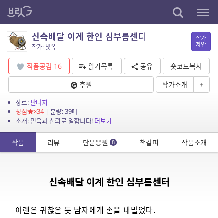
신속배달 이계 한인 심부름센터
작가
제안
작가: 빛옥
작품공감
16
읽기목록
공유
숏코드복사
후원
작가소개
+
장르:
판타지
평점
×34
| 분량: 39매
소개: 믿음과 신뢰로 일합니다!
더보기
작품
리뷰
단문응원
책갈피
작품소개
8
신속배달 이계 한인 심부름센터
이렌은 귀찮은 듯 남자에게 손을 내밀었다.