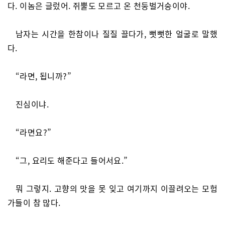
다. 이놈은 글렀어. 쥐뿔도 모르고 온 천둥벌거숭이야.
남자는 시간을 한참이나 질질 끌다가, 뻣뻣한 얼굴로 말했
다.
“라면, 됩니까?”
진심이냐.
“라면요?”
“그, 요리도 해준다고 들어서요.”
뭐 그렇지. 고향의 맛을 못 잊고 여기까지 이끌려오는 모험
가들이 참 많다.