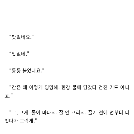
“맛없네요.”
“맛없네.”
“퉁퉁 불었네요.”
“간은 왜 이렇게 밍밍해. 한강 물에 담갔다 건진 거도 아니
고.”
“그, 그게. 물이 마나서. 잘 안 끄러서. 끌기 전에 면부터 너
엇다가 그럭게.”