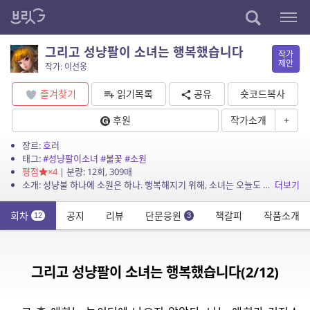
그리고 성냥팔이 소녀는 행복했습니다
작가
제안
작가: 이선웅
즐겨찾기
읽기목록
공유
숏코드복사
후원
작가소개
+
장르:
호러
태그:
#성냥팔이소녀
#불꽃
#소원
평점
×4
| 분량: 12회, 309매
소개: 성냥불 하나에 소원은 하나. 행복해지기 위해, 소녀는 오늘도 성냥에 불을 붙인다.
더보기
회차
공지
리뷰
단문응원
책갈피
작품소개
12
3
그리고 성냥팔이 소녀는 행복했습니다(2/12)