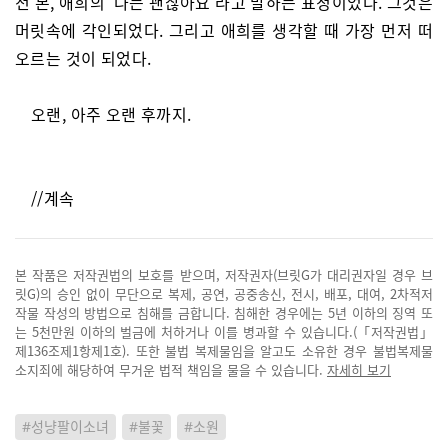
전 본, 애희의 ‘나는 괜찮아요’라고 말하는 표정이었다. 그것은
머릿속에 각인되었다. 그리고 애희를 생각할 때 가장 먼저 떠
오르는 것이 되었다.
오랜, 아주 오랜 후까지.
//계속
본 작품은 저작권법의 보호를 받으며, 저작권자(브릿G가 대리권자일 경우 브
릿G)의 승인 없이 무단으로 복제, 공연, 공중송신, 전시, 배포, 대여, 2차적저
작물 작성의 방법으로 침해를 금합니다. 침해한 경우에는 5년 이하의 징역 또
는 5천만원 이하의 벌금에 처하거나 이를 병과할 수 있습니다.(「저작권법」
제136조제1항제1호). 또한 불법 복제물임을 알고도 소유한 경우 불법복제물
소지죄에 해당하여 무거운 법적 책임을 물을 수 있습니다.
자세히 보기
#성냥팔이소녀
#불꽃
#소원