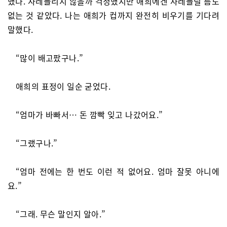
했다. 사레들리지 않을까 걱정했지만 애희에겐 사레들릴 틈도
없는 것 같았다. 나는 애희가 컵까지 완전히 비우기를 기다려
말했다.
“많이 배고팠구나.”
애희의 표정이 일순 굳었다.
“엄마가 바빠서… 돈 깜빡 잊고 나갔어요.”
“그랬구나.”
“엄마 전에는 한 번도 이런 적 없어요. 엄마 잘못 아니에
요.”
“그래. 무슨 말인지 알아.”