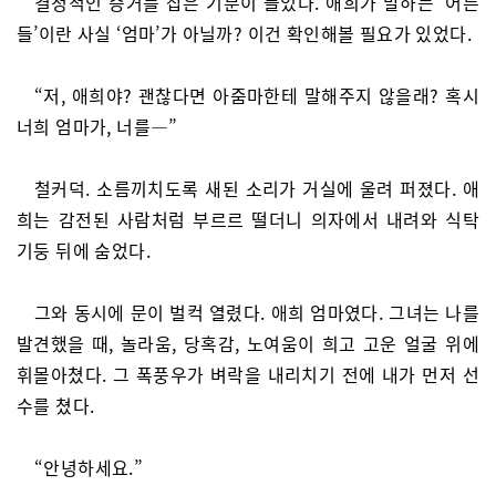
결정적인 증거를 잡은 기분이 들었다. 애희가 말하는 ‘어른
들’이란 사실 ‘엄마’가 아닐까? 이건 확인해볼 필요가 있었다.
“저, 애희야? 괜찮다면 아줌마한테 말해주지 않을래? 혹시
너희 엄마가, 너를―”
철커덕. 소름끼치도록 새된 소리가 거실에 울려 퍼졌다. 애
희는 감전된 사람처럼 부르르 떨더니 의자에서 내려와 식탁
기둥 뒤에 숨었다.
그와 동시에 문이 벌컥 열렸다. 애희 엄마였다. 그녀는 나를
발견했을 때, 놀라움, 당혹감, 노여움이 희고 고운 얼굴 위에
휘몰아쳤다. 그 폭풍우가 벼락을 내리치기 전에 내가 먼저 선
수를 쳤다.
“안녕하세요.”