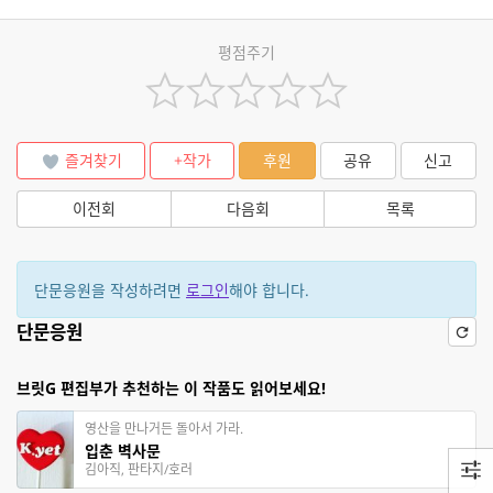
평점주기
즐겨찾기
+작가
후원
공유
신고
이전회
다음회
목록
단문응원을 작성하려면
로그인
해야 합니다.
단문응원
브릿G 편집부가 추천하는 이 작품도 읽어보세요!
영산을 만나거든 돌아서 가라.
입춘 벽사문
김아직, 판타지/호러