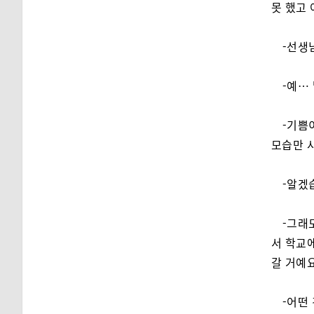
못 했고
-선생
-예…
-기쁨
모습만 
-알겠
-그래
서 학교에
갈 거예요
-어떤