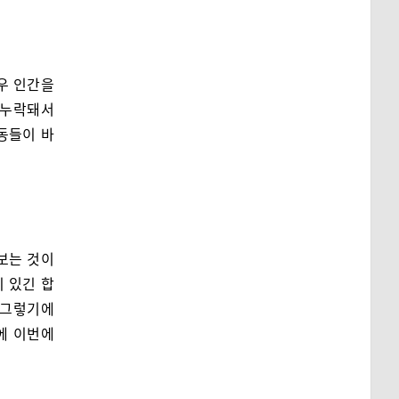
우 인간을
 누락돼서
동들이 바
보는 것이
 있긴 합
 그렇기에
에 이번에