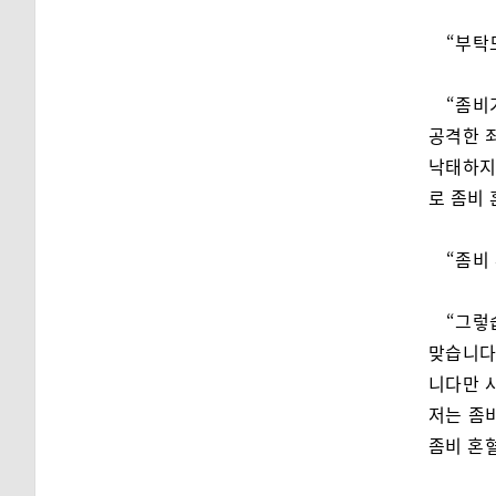
“부탁
“좀비
공격한 
낙태하지
로 좀비 
“좀비
“그렇
맞습니다
니다만 
저는 좀
좀비 혼