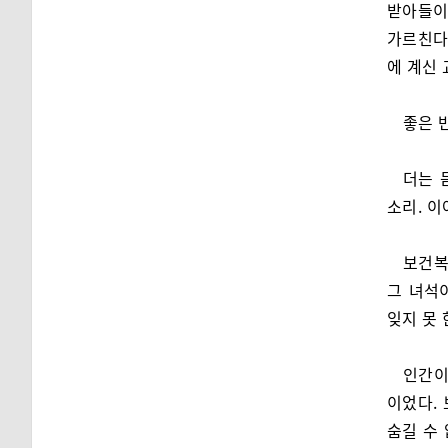
받아들이
가르친다,
에 계신
좋은 
더는 
소리. 
보건복
그 녀석
잊지 못 
인간이
이었다.
숨길 수