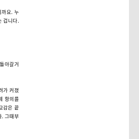
까요. 누
는 겁니다.
로 돌아갈거
려가 커졌
례 항의를
교감은 끝
다. 그때부