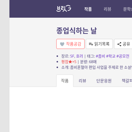
작품
리뷰
문학
종업식하는 날
작품공감
읽기목록
공유
장르:
SF
,
호러
| 태그:
#좀비
#학교
#공모전
평점
×5
| 분량: 68매
소개: 좀비혼혈아 편입 사업을 주제로 한 소설
작품
리뷰
단문응원
책갈