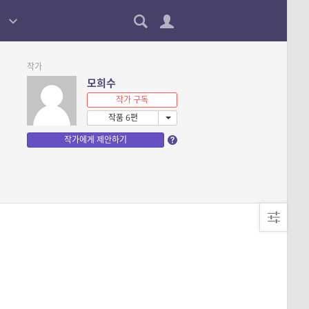
작가
모희수
작가 구독
작품 6편
작가에게 제안하기