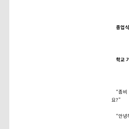
종업식
학교 가
“좀비
요?”
“안녕