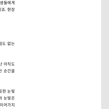
학생들에게
이죠. 현장
림도 없는
난 아직도
던 순간을
듯한 눈빛
의 눈빛은
 이어가지