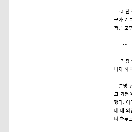
-어떤
군가 기쁨
저를 포함
– …
-걱정
니까 하루
분명 
고 기쁨
했다. 
내 내 의
터 하루