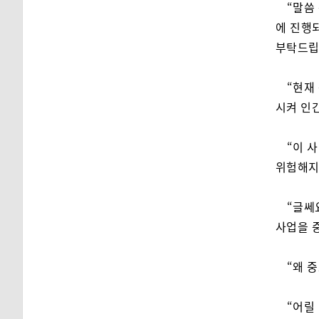
“말씀
에 진행
부탁드립
“현재
시켜 인
“이 
위험해지
“글쎄
사업을 
“왜 
“어릴