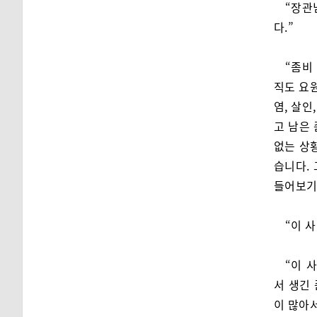
“장관
다.”
“좀비
직도 요
염, 살인
고 남은
없는 상
습니다.
들어보기
“이 
“이 
서 생긴
이 많아