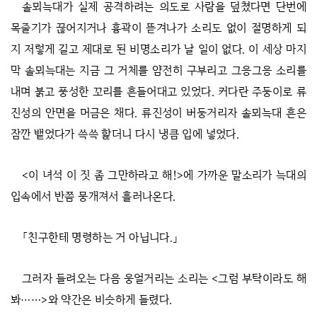
솔뫼늑대가 실제 공격하려는 의도로 사람을 덮쳤다면 단번에
목줄기가 끊어지거나 흉곽이 뜯겨나가 소리도 없이 절명하게 되
지 저렇게 길고 제대로 된 비명소리가 날 일이 없다. 이 세상 마지
막 솔뫼늑대는 지금 그 거체를 얌전히 구부리고 그응그응 소리를
내며 붉고 풍성한 꼬리를 흔들어대고 있었다. 커다란 주둥이로 류
진성의 안면을 머금은 채다. 류진성이 버둥거리자 솔뫼늑대 흔은
잠깐 뱉었다가 쓱쓱 핥더니 다시 냉큼 입에 넣었다.
<이 녀석 이 짓 좀 그만하라고 해!>에 가까운 말소리가 늑대의
입속에서 반쯤 뭉개져서 흘러나온다.
「친구한테 명령하는 거 아닙니다.」
그러자 들려오는 다음 웅얼거리는 소리는 <그럼 부탁이라도 해
봐……>와 약간은 비슷하게 들렸다.