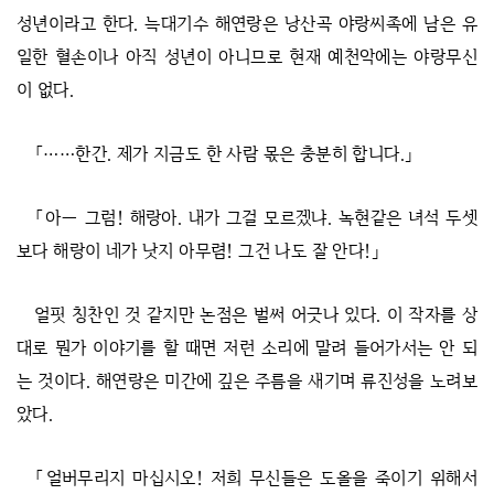
성년이라고 한다. 늑대기수 해연랑은 낭산곡 야랑씨족에 남은 유
일한 혈손이나 아직 성년이 아니므로 현재 예천악에는 야랑무신
이 없다.
「……한간. 제가 지금도 한 사람 몫은 충분히 합니다.」
「아― 그럼! 해랑아. 내가 그걸 모르겠냐. 녹현같은 녀석 두셋
보다 해랑이 네가 낫지 아무렴! 그건 나도 잘 안다!」
얼핏 칭찬인 것 같지만 논점은 벌써 어긋나 있다. 이 작자를 상
대로 뭔가 이야기를 할 때면 저런 소리에 말려 들어가서는 안 되
는 것이다. 해연랑은 미간에 깊은 주름을 새기며 류진성을 노려보
았다.
「얼버무리지 마십시오! 저희 무신들은 도올을 죽이기 위해서