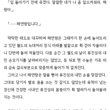
「입 돌아가기 전에 죽겠다. 팔팔한 네가 나 좀 일으켜줘라, 해
랑아.」
「……해연랑입니다.」
딱딱한 태도로 대꾸하며 해연랑은 그때까지 한 손에 늘어뜨리
고 있던 월도의 늑대머리 장식 아래를 발끝으로 휙 걷어 차올리더
니 단번에 돌려 쳐들었다. 다음 순간 그 월도의 날이 류진성의 내
민 손모가지를 날려버리지는 않았고, 등 뒤로 맨 수놓은 가죽 띠
의 금속 걸쇠부분으로 맞춤하게 들어가 척 걸쳐진다.
그러고 나서 해연랑은 팔을 뻗어 류진성의 내민 손을 맞잡았다.
그대로 당기자 별로 용을 쓰는 것 같지도 않았는데 육척이 넘는
장신에 건장한 사내인 류진성의 몸뚱이가 휙 딸려가서 들어올려
지는 것이다.