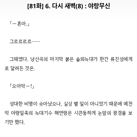
[81화] 6. 다시 새벽(8) : 야랑무신
「―흔아.」
그르르르르……
그때였다. 낭산곡의 마지막 붉은 솔뫼늑대가 한간 류진성에게
로 달려든 것은.
「으아악―!」
성대한 비명이 솟아났으나, 실상 별 일이 아니었기 때문에 예천
악 야랑일족의 늑대기수 해연랑은 시큰둥하게 눈앞의 광경을 보
기만 했다.