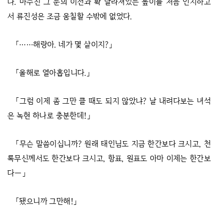
다. 마주친 그 눈의 이전과 확 달라져있는 높이를 처음 인지하고
서 류진성은 조금 움칠할 수밖에 없었다.
「……해랑아. 네가 몇 살이지?」
「올해로 열아홉입니다.」
「그럼 이제 좀 그만 클 때도 되지 않았냐? 날 내려다보는 녀석
은 녹현 하나로 충분한데!」
「무슨 말씀이십니까? 원래 태인님도 지금 한간보다 크시고, 천
록무신께서도 한간보다 크시고, 항표, 원표도 아마 이제는 한간보
다―」
「됐으니까 그만해!」