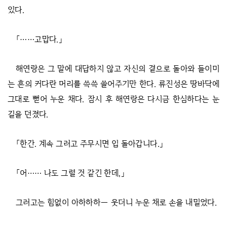
있다.
「……고맙다.」
해연랑은 그 말에 대답하지 않고 자신의 곁으로 돌아와 들이미
는 흔의 커다란 머리를 쓱쓱 쓸어주기만 한다. 류진성은 땅바닥에
그대로 뻗어 누운 채다. 잠시 후 해연랑은 다시금 한심하다는 눈
길을 던졌다.
「한간. 계속 그러고 주무시면 입 돌아갑니다.」
「어…… 나도 그럴 것 같긴 한데,」
그러고는 힘없이 아하하하― 웃더니 누운 채로 손을 내밀었다.