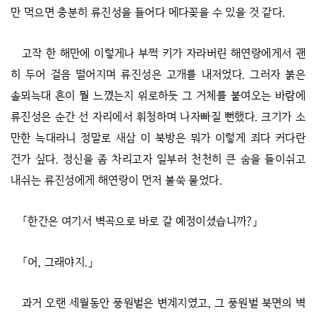
만 먹으면 충분히 류진성을 들어다 메다꽂을 수 있을 것 같다.
고작 한 해만에 이렇게나 부쩍 키가 자라버린 해연랑에게서 괜
히 두어 걸음 떨어지며 류진성은 고개를 내저었다. 그러자 붉은
솔뫼늑대 흔이 뭘 느꼈는지 위로하듯 그 거체를 붙여오는 바람에
류진성은 순간 선 자리에서 휘청하며 나자빠질 뻔했다. 크기가 소
만한 늑대라니 정말로 새삼 이 북방은 뭐가 이렇게 죄다 커다란
건가 싶다. 정신을 좀 차리고자 일부러 천천히 큰 숨을 들이쉬고
내쉬는 류진성에게 해연랑이 먼저 불쑥 물었다.
「한간은 여기서 벽곡으로 바로 갈 예정이셨습니까?」
「어, 그래야지.」
과거 오랜 세월동안 풍원벌은 변계지였고, 그 풍원벌 북면의 벽