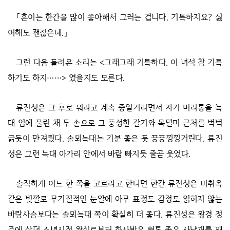
「흔이는 한간을 많이 좋아해서 그러는 겁니다. 기특하지요? 싫
어해도 괜찮은데.」
그런 다음 들려온 소리는 <그래그래 기특하다. 이 녀석 참 기특
하기도 하지……> 였을지도 모른다.
류진성은 그 후로 뭐라고 계속 중얼거리면서 자기 머리통을 늑
대 입에 물린 채 두 손으로 그 풍성한 갈기와 목덜미 근처를 벅벅
긁듯이 만져줬다. 솔뫼늑대는 기분 좋은 듯 끙끙낑낑거린다. 류진
성은 그런 늑대 아가리 안에서 바람 빠지듯 줄곧 웃었다.
솔직하게 어느 한 쪽을 고르라고 한다면 한간 류진성은 비취옥
같은 빛깔로 무기질적인 눈알에 아무 표정도 감정도 읽히지 않는
바람사슴보다는 솔뫼늑대 쪽이 확실히 더 좋다. 류진성은 왕경 정
주에 살던 소년시절 왕실로부터 하사받은 혈통 좋은 사냥개를 꽤