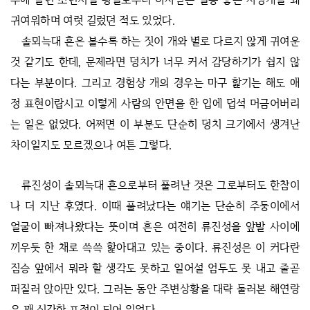
귀여워하며 여럿 길렀던 적도 있었다.
솔뫼늑대 흔은 볼수록 하는 짓이 개와 별로 다르지 않게 귀여운
것 같기도 한데, 문제라면 덩치가 너무 커서 감당하기가 쉽지 않
다는 부분이다. 그리고 경험상 개의 경우는 마구 핥기는 해도 애
정 표현이랍시고 이렇게 사람의 안면을 한 입에 덥석 머금어버리
는 일은 없었다. 어쩌면 이 부분도 단순히 덩치 크기에서 생겨난
차이일지도 모르겠으나 여튼 그렇다.
류진성이 솔뫼늑대 흔으로부터 풀려난 것은 그로부터도 한참이
나 더 지난 후였다. 이때 풀려났다는 얘기는 단순히 주둥이에서
얼굴이 빠져나왔다는 뜻이며 흔은 여전히 류진성을 앞발 사이에
끼우듯 한 채로 쓱쓱 핥아대고 있는 중이다. 류진성은 이 커다란
짐승 앞에서 뭐라 할 생각도 못하고 일어설 엄두도 못 내고 줄곧
퍼질러 앉아만 있다. 그러는 동안 주변상황을 대략 둘러본 해연랑
은 꽤 심각한 표정이 되어 있었다.