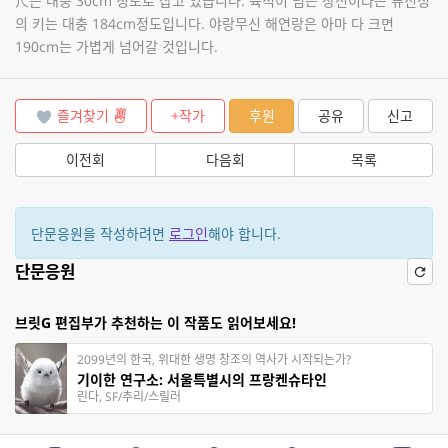
尺은 대충 30cm 정도로 잡고 있습니다. 육척이 넘는 장신이라는 류진성
의 키는 대충 184cm정도입니다. 야랑무신 해연랑은 아마 다 크면
190cm는 가볍게 넘어갈 것입니다.
즐겨찾기
+작가
후원
공유
신고
이전회
다음회
목록
단문응원을 작성하려면
로그인
해야 합니다.
단문응원
브릿G 편집부가 추천하는 이 작품도 읽어보세요!
2099년의 한국, 위대한 생명 창조의 역사가 시작되는가?
기이한 연구소: 서울특별시의 프랑켄슈타인
린다, SF/추리/스릴러