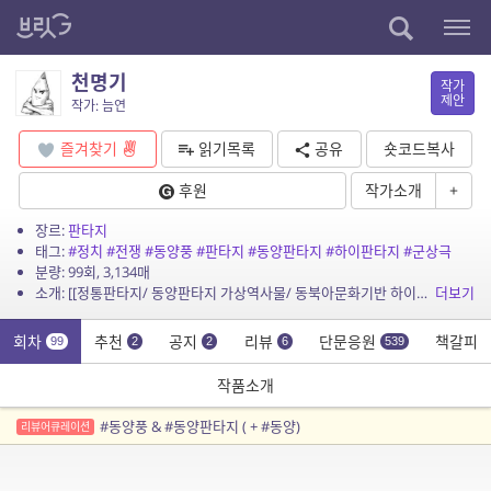
천명기
작가
제안
작가: 늠연
즐겨찾기
읽기목록
공유
숏코드복사
후원
작가소개
+
장르:
판타지
태그:
#정치
#전쟁
#동양풍
#판타지
#동양판타지
#하이판타지
#군상극
분량: 99회, 3,134매
소개: [[정통판타지/ 동양판타지 가상역사물/ 동북아문화기반 하이판타지/ 정치, 전쟁, 군상극]] 천강天講에 이르기를, 임금에 충성하고 아비에 효행하라. 그러나 왕은 늘 이 땅에서 무언가...
더보기
회차
추천
공지
리뷰
단문응원
책갈피
99
2
2
6
539
작품소개
#동양풍 & #동양판타지 ( + #동양)
리뷰어큐레이션