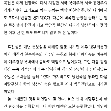
곡천은 이제 천명국이 다시 지정한 서국 북예주와 서국 동안주의
경계선이다. 그러므로 벽곡 근방은 백암 예천악 한간의 나라에서
도 또다시 민감한 변계지였다. 때문에 벽곡천 근방을 둘러보는 일
은 류진성이 한간이 되고 백암곡 한간의 나라가 낭산곡까지 팽창
한 이후 단 한 해도 빠뜨리지 않고 해 온 일이다.
류진성은 매년 춘분일을 이레쯤 앞둔 시기면 예주 병부좌총관
이자 예천악 천록씨족의 기수인 녹현과 함께 바람사슴을 이용하
여 예주경성 북벽에서 곧바로 백암으로 넘어갔다. 그런 다음 장령
대간 동쪽 기슭을 따라 쭉 남하하며 계곡의 물길마다 들어서있는
수많은 부락들을 둘러보았다. 마지막으로 낭산곡을 통과한 다음
야랑무신과 함께 낭산의 숨은 협로를 지나 벽곡천변으로 나가곤
하였다.
늘 그래왔던 것을 해연랑도 잘 안다. 늙은 선대 야랑무신이 한
간 류진성을 수행할 때마다 매번 해연랑 또한 동행했었다. 해연랑