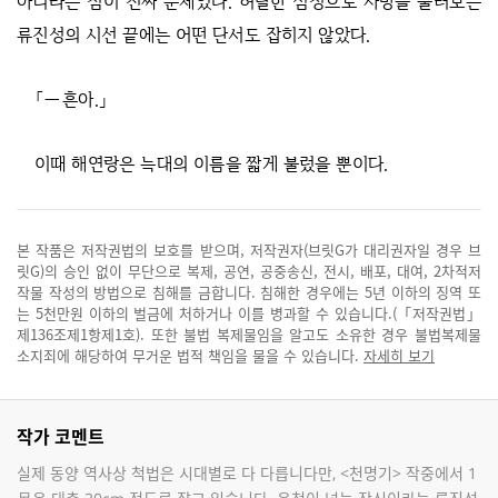
아니라는 점이 진짜 문제였다. 허탈한 심정으로 사방을 둘러보는
류진성의 시선 끝에는 어떤 단서도 잡히지 않았다.
「―흔아.」
이때 해연랑은 늑대의 이름을 짧게 불렀을 뿐이다.
본 작품은 저작권법의 보호를 받으며, 저작권자(브릿G가 대리권자일 경우 브
릿G)의 승인 없이 무단으로 복제, 공연, 공중송신, 전시, 배포, 대여, 2차적저
작물 작성의 방법으로 침해를 금합니다. 침해한 경우에는 5년 이하의 징역 또
는 5천만원 이하의 벌금에 처하거나 이를 병과할 수 있습니다.(「저작권법」
제136조제1항제1호). 또한 불법 복제물임을 알고도 소유한 경우 불법복제물
소지죄에 해당하여 무거운 법적 책임을 물을 수 있습니다.
자세히 보기
작가 코멘트
실제 동양 역사상 척법은 시대별로 다 다릅니다만, <천명기> 작중에서 1