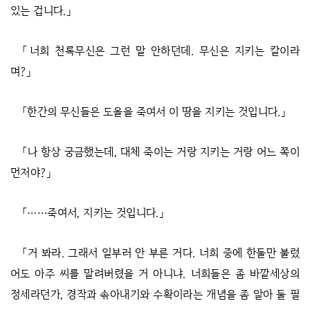
있는 겁니다.」
「너희 천록무신은 그런 말 안하던데. 무신은 지키는 칼이라
며?」
「한간의 무신들은 도올을 죽여서 이 땅을 지키는 것입니다.」
「나 항상 궁금했는데, 대체 죽이는 거랑 지키는 거랑 어느 쪽이
먼저야?」
「……죽여서, 지키는 것입니다.」
「거 봐라. 그래서 일부러 안 부른 거다. 너희 중에 한둘만 불렀
어도 아주 씨를 말려버렸을 거 아니냐. 너희들은 좀 바깥세상의
정세라던가, 경작과 솎아내기와 수확이라는 개념을 좀 알아 둘 필