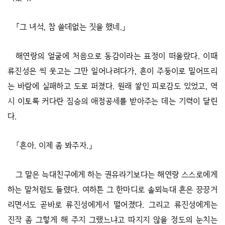
「그 녀석, 참 쓸데없는 짓을 했네.」
해연랑의 얼굴에 처음으로 동감이라는 표정이 떠올랐다. 이때
류진성은 씩 웃고는 그만 일어나려다가, 흔이 주둥이로 밀어뜨리
는 바람에 실패하고 도로 퍼졌다. 원래 쌓인 피로감도 있었고, 역
시 이토록 커다란 짐승의 애정공세를 받아주는 데는 기력이 달린
다.
「흔아. 이제 좀 봐주자.」
그 말은 늑대친구에게 하는 권유라기보다는 해연랑 스스로에게
하는 말처럼도 들렸다. 여하튼 그 한마디로 솔뫼늑대 흔은 끙끙거
리면서도 곧바로 류진성에게서 떨어졌다. 그리고 류진성에게는
진작 좀 그렇게 해 주지 그랬느냐고 따지지 않을 정도의 눈치는