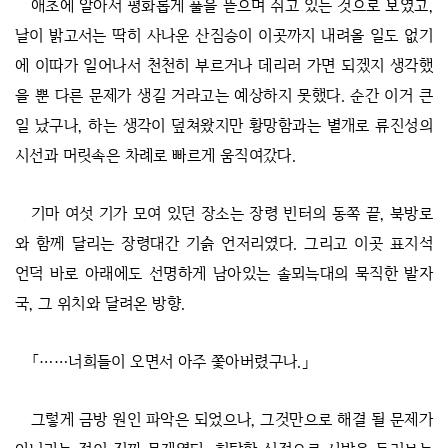
애초에 알아서 평화롭게 풀을 뜯으며 쉬고 있는 것으로 보였고,
날이 밝고서는 딱히 사나운 산짐승이 이곳까지 내려올 일도 없기
에 이따가 일어나서 천천히 부르거나 데리러 가면 되겠지 생각했
을 뿐 다른 문제가 생길 거라고는 예상하지 못했다. 순간 이거 큰
일 났구나, 하는 생각이 덮쳐왔지만 황망함과는 별개로 류진성의
시선과 머릿속은 차례로 빠르게 움직여갔다.
기마 여섯 기가 모여 있던 장소는 장령 빈터의 동쪽 끝, 북방로
와 함께 달리는 장령대간 기슭 언저리였다. 그리고 이곳 표지석
언덕 바로 아래에도 선명하게 남아있는 솔뫼늑대의 묵직한 발자
국, 그 위치와 달려온 방향.
「……너희들이 오면서 아주 쫓아버렸구나.」
그렇게 금방 원인 파악은 되었으나, 그것만으로 해결 될 문제가