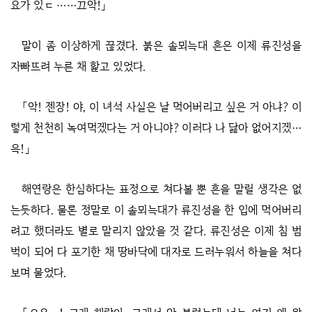
요가 있ㄷ ……끄악!」
말이 좀 이상하게 끊겼다. 붉은 솔뫼늑대 흔은 이제 류진성을
자빠뜨려 누른 채 핥고 있었다.
「악! 젠장! 야, 이 녀석 사실은 날 먹어버리고 싶은 거 아냐? 이
렇게 천천히 녹여먹겠다는 거 아니야? 이러다 나 닳아 없어지겠…
윽!」
해연랑은 한심하다는 표정으로 쳐다볼 뿐 흔을 말릴 생각은 없
는듯하다. 물론 정말로 이 솔뫼늑대가 류진성을 한 입에 먹어버리
려고 했더라도 별로 말리지 않았을 것 같다. 류진성은 이제 침 범
벅이 되어 다 포기한 채 땅바닥에 대자로 드러누워서 하늘을 쳐다
보며 물었다.