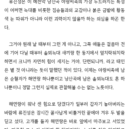
류진성은 이 예천악 낭산곡 야랑씨족의 가장 두드러지는 특성
이 어쩌면 늑대를 비롯한 짐승들과의 교감이나 붉은 금발에 황동
색 눈 따위가 아니라 이런 괴력이지 않을까 하는 의심을 하곤 한
다.
그거야 원래 날 때부터 그런 게 아니고, 그쪽 애들은 걸음마 전
에 기어 다닐 때부터 솔뫼늑대 새끼랑 한 둥지에서 엎치락뒤치락
하면서 크니까 자연히 힘이 세지는 거야. 단련되니까. 라고 태인
은 별 것 아니라는 듯이 말했던 적이 있다. 이제는 야랑씨족에 남
은 순혈자가 해연랑 하나뿐이고 낭산곡에 남은 솔뫼늑대도 흔 하
나뿐이니 정말 그런지 실제로 관찰해볼 수는 없는 노릇이다.
해연랑이 워낙 센 힘으로 당겼다가 일부러 갑자기 놓아버리는
바람에 류진성은 잠시간 꼴사납게 비틀거린 끝에야 겨우 두 발을
딛고 섰다. 고개를 들자 해연랑은 바로 앞에서 마주보고 서있었