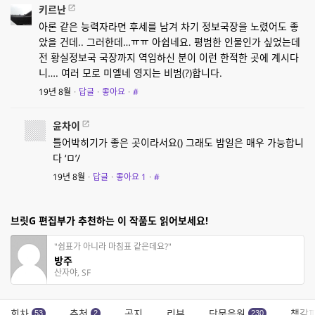
키르난
아론 같은 능력자라면 후세를 남겨 차기 정보국장을 노렸어도 좋
았을 건데.. 그러한데…ㅠㅠ 아쉽네요. 평범한 인물인가 싶었는데
전 황실정보국 국장까지 역임하신 분이 이런 한적한 곳에 계시다
니…. 여러 모로 미엘네 영지는 비범(?)합니다.
19년 8월
·
답글
·
좋아요
·
#
윤차이
틀어박히기가 좋은 곳이라서요() 그래도 밤일은 매우 가능합니
다 ‘ㅁ’/
19년 8월
·
답글
·
좋아요
1
·
#
브릿G 편집부가 추천하는 이 작품도 읽어보세요!
"쉼표가 아니라 마침표 같은데요?"
방주
산자야, SF
회차
추천
공지
리뷰
단문응원
책갈
53
2
230