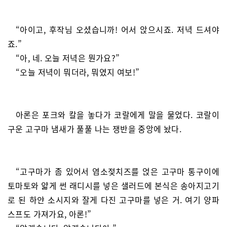
“아이고, 후작님 오셨습니까! 어서 앉으시죠. 저녁 드셔야
죠.”
“아, 네. 오늘 저녁은 뭔가요?”
“오늘 저녁이 뭐더라, 뭐였지 여보!”
아론은 포크와 칼을 놓다가 코랄에게 말을 물었다. 코랄이
구운 고구마 냄새가 풀풀 나는 쟁반을 중앙에 놨다.
“고구마가 좀 있어서 염소젖치즈를 얹은 고구마 통구이에
토마토와 얇게 썬 래디시를 넣은 샐러드에 본식은 송아지고기
로 된 하얀 소시지와 잘게 다진 고구마를 넣은 거. 여기 양파
스프도 가져가요, 아론!”