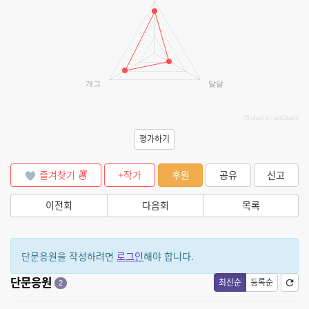
개그
달달
JS chart by amCharts
평가하기
즐겨찾기
+작가
후원
공유
신고
이전회
다음회
목록
단문응원을 작성하려면
로그인
해야 합니다.
단문응원
최신순
등록순
2