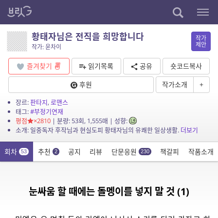
황태자님은 전직을 희망합니다
작가
제안
작가: 윤차이
즐겨찾기
읽기목록
공유
숏코드복사
후원
작가소개
+
장르:
판타지
,
로맨스
태그:
#부정기연재
평점
×2810
| 분량: 53회, 1,555매 | 성향:
소개: 일중독자 후작님과 현실도피 황태자님의 유쾌한 일상생활.
더보기
회차
추천
공지
리뷰
단문응원
책갈피
작품소개
53
2
230
눈싸움 할 때에는 돌멩이를 넣지 말 것 (1)