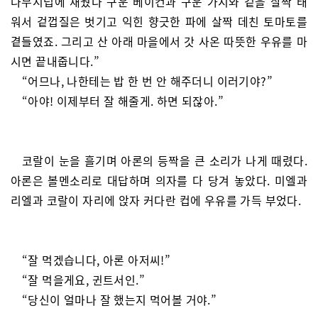
나무시럽에 재웠다 구운 베이컨과 구운 가지와 겉을 살짝 태
워서 겉껍질은 벗기고 익힌 향긋한 파에 살짝 데친 토마토를
곁들였죠. 그리고 산 아래 마을에서 갓 사온 따뜻한 우유를 마
시면 끝내줍니다.”
“어므나, 나한테는 밥 한 번 안 해주더니 이러기야?”
“아야! 이제부터 잘 해줄게. 하면 되잖아.”
코랄이 눈을 흘기며 아론의 등짝을 큰 소리가 나게 때렸다.
아론은 볼멘소리로 대답하며 의자를 다 당겨 놓았다. 미엘과
리엘과 코랄이 자리에 앉자 커다란 컵에 우유를 가득 부었다.
“잘 먹겠습니다, 아론 아저씨!”
“잘 먹을게요, 귄트서인.”
“당신이 얼마나 잘 했는지 먹어볼 거야.”