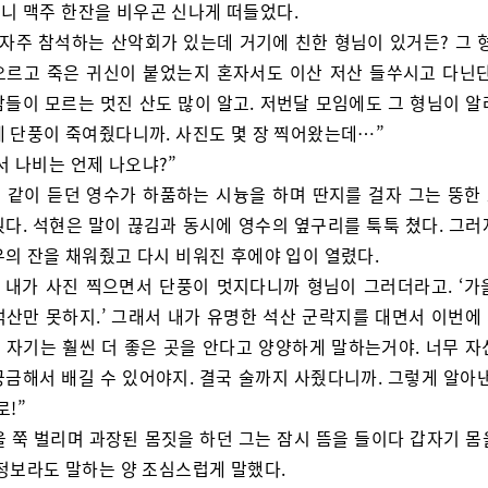
니 맥주 한잔을 비우곤 신나게 떠들었다.
 자주 참석하는 산악회가 있는데 거기에 친한 형님이 있거든? 그 형
오르고 죽은 귀신이 붙었는지 혼자서도 이산 저산 들쑤시고 다닌단
남들이 모르는 멋진 산도 많이 알고. 저번달 모임에도 그 형님이 알
데 단풍이 죽여줬다니까. 사진도 몇 장 찍어왔는데…”
서 나비는 언제 나오냐?”
 같이 듣던 영수가 하품하는 시늉을 하며 딴지를 걸자 그는 뚱한
췄다. 석현은 말이 끊김과 동시에 영수의 옆구리를 툭툭 쳤다. 그러
우의 잔을 채워줬고 다시 비워진 후에야 입이 열렸다.
, 내가 사진 찍으면서 단풍이 멋지다니까 형님이 그러더라고. ‘가
석산만 못하지.’ 그래서 내가 유명한 석산 군락지를 대면서 이번에
 자기는 훨씬 더 좋은 곳을 안다고 양양하게 말하는거야. 너무 자
궁금해서 배길 수 있어야지. 결국 술까지 사줬다니까. 그렇게 알아낸
로!”
을 쭉 벌리며 과장된 몸짓을 하던 그는 잠시 뜸을 들이다 갑자기 몸
 정보라도 말하는 양 조심스럽게 말했다.