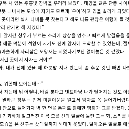
우뚝 서 있는 주홍빛 장벽을 우러러 보았다. 태양을 닮은 단풍 사
언뜻 내비치는 모습에 자기도 모르게 ‘우아’하고 입을 벌리게 되었다
 곳이라면 설사 나비를 못 찾는다고 해도 나름 괜찮은 여행이 될 것
빨리 안가면 해 지겠다!”
치 앞서간 창우가 부르는 소리에 상상을 멈추고 빠르게 발걸음을 옮
잘 해준 덕분에 석양이 지기도 전에 암자에 도착할 수 있었는데, 절
슬아슬하게 자리잡은 모양새는 지었다기보단 얹어놓은 것 같았다.
 저런 곳에서 자자는 거야?”
아. 내가 전에 왔을 때 하룻밤 지내 봤는데 좀 추운 것만 빼면 나
도 위험해 보이는데…”
서 자는데 뭐 어떻냐. 바람 분다고 텐트마냥 나가 떨어지는 것도 아
 말하곤 창우는 먼저 미닫이문을 열고서 암자로 쏙 들어가버렸다
 안으로 들어가자 벽 한 면을 통째로 할애한 탱화가 그를 반겼다.
 기괴하게 일그러진 이름 모를 신의 얼굴에 놀란 그는 헉, 소리를
그 모습을 본 친구는 삿대질까지 해대며 웃었다. 달아오른 얼굴로 애