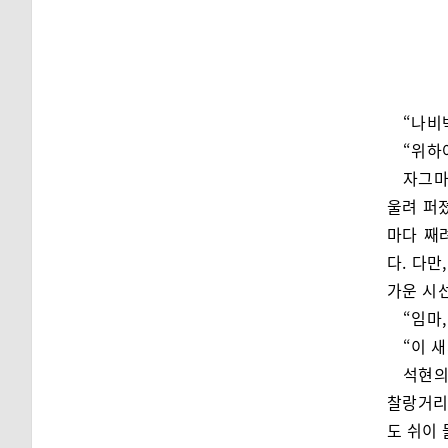
“나비
“위하
자그마
울려 퍼
마다 째
다. 다
가운 시
“임마
“이 
석현의
찰랑거리
도 쉬이