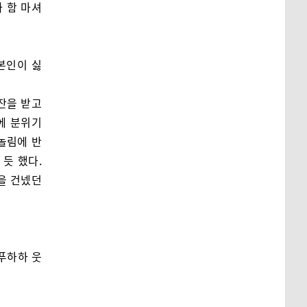
 함 마셔
본인이 싫
잔을 받고
에 분위기
놀림에 반
듯 했다.
을 건넸던
푸하하 웃