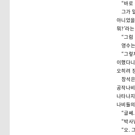
“바로
그가 
아니었을
뭐?’라는
“그럼
영수는
“그렇
이했다니
오히려 징
창석은
공작나비
나타나지
나비들의
“글쎄.
“박사
“오.