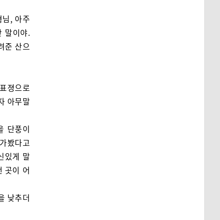
님, 아주
 말이야.
려준 산으
 표졍으로
자 아무말
을 단풍이
 가봤다고
신있게 말
 곳이 어
을 낮추더