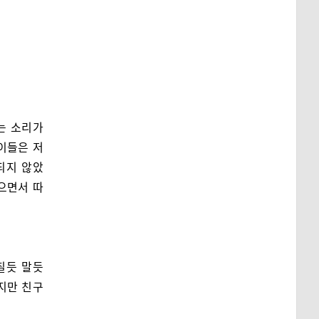
는 소리가
이들은 저
되지 않았
으면서 따
칠듯 말듯
지만 친구