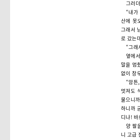
그러더
“내가
산에 못
그래서 
로 갔는
“그래
옆에서
말을 멈
없이 창
“암튼
멋져도 
물으니까
하니까 
디냐! 바
양 팔
니 고급