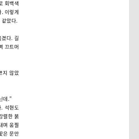
이로 회백색
. 이렇게
 같았다.
겼다. 길
벽 끄트머
쁘지 않았
닌데.”
. 석현도
 강렬한 붉
 내며 움찔
꿏은 문만