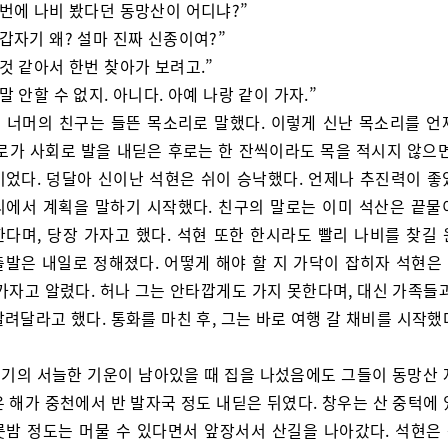
저번에 나비 봤다던 동망산이 어디냐?”
 갑자기 왜? 설마 진짜 신종이여?”
 것 같아서 한번 찾아가 보려고.”
말 안할 수 없지. 아니다. 아예 나랑 같이 가자.”
 너머의 친구는 들뜬 목소리로 말했다. 이렇게 신난 목소리를 언
서로가 사회로 발을 내딛은 후로는 한 잔씩이라도 목을 적시지 않으면
이었다. 덩달아 신이난 석현은 쉬이 승낙했다. 언제나 추진력이 좋
리에서 계획을 말하기 시작했다. 친구의 말로는 이미 석산은 끝물
한다며, 당장 가자고 했다. 석현 또한 한시라도 빨리 나비를 찾길 
출발은 내일로 정해졌다. 어떻게 해야 할 지 가닥이 잡히자 석현은
가자고 알렸다. 허나 그는 안타깝게도 가지 못한다며, 대신 가족들
려달라고 했다. 통화를 마친 후, 그는 바로 여행 갈 채비를 시작했
기의 서늘한 기운이 남아있을 때 집을 나섰음에도 그들이 동망산 
 해가 중천에서 반 발자국 정도 내딛은 뒤였다. 창우는 산 중턱에
룻밤 정도는 머물 수 있다면서 앞장서서 산길을 나아갔다. 석현은