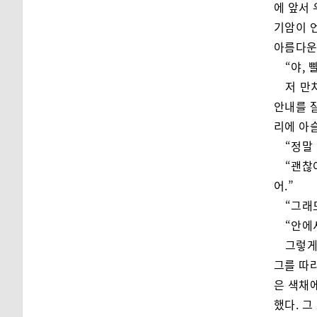
에 앞서 
기암이 
아름다운
“야, 
저 만
안내를 
리에 아
“정말
“괜찮
어.”
“그래
“안에
그렇게
그를 따라
은 색채에
했다. 