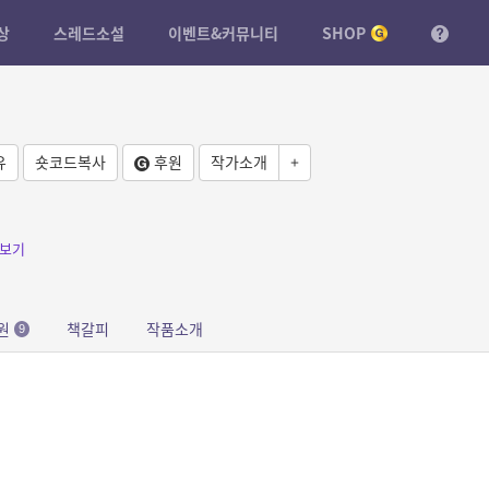
상
스레드소설
이벤트&커뮤니티
SHOP
유
숏코드복사
후원
작가소개
+
보기
원
책갈피
작품소개
9