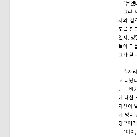
“붙겠냐
그런 
자의 집
모를 정
일지, 정
들이 떠
그가 할 
술자리
고 다녔다
던 나비가
에 대한 
자신이 
에 명치
창우에게
“이야