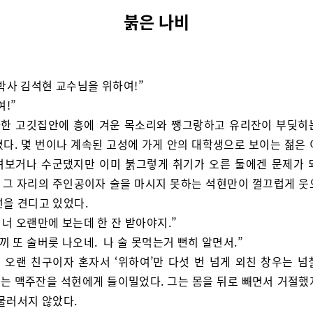
붉은 나비
박사 김석현 교수님을 위하여!”
여!”
한 고깃집안에 흥에 겨운 목소리와 쨍그랑하고 유리잔이 부딫히
졌다. 몇 번이나 계속된 고성에 가게 안의 대학생으로 보이는 젊은 
려보거나 수군댔지만 이미 붉그렇게 취기가 오른 둘에겐 문제가 
만, 그 자리의 주인공이자 술을 마시지 못하는 석현만이 껄끄럽게 웃
선을 견디고 있었다.
, 너 오랜만에 보는데 한 잔 받아야지.”
새끼 또 술버릇 나오네. 나 술 못먹는거 뻔히 알면서.”
 오랜 친구이자 혼자서 ‘위하여’만 다섯 번 넘게 외친 창우는 넘
는 맥주잔을 석현에게 들이밀었다. 그는 몸을 뒤로 빼면서 거절했
 물러서지 않았다.