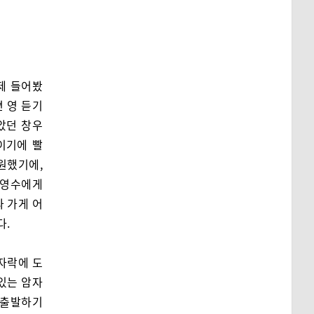
제 들어봤
 영 듣기
았던 창우
이기에 빨
원했기에,
 영수에게
과 가게 어
다.
자락에 도
 있는 암자
 출발하기