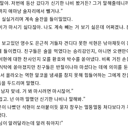
 말야. 저번에 등산 갔다가 신기한 나비 봤거든? 그거 말해줄테니까
제까지 애마냥 술자리에서 뺄거냐.”
 실실거리며 계속 술잔을 들이밀었다.
이가 마시기 싫다잖아. 나도 계속 빼는 거 보기 싫은데 어쩌겠냐. 
 보고있던 영수도 은근히 거들자 견디다 못한 석현은 낚아채듯이 
에 들이켰다. 친구들은 술을 먹였다는 승리감인지, 아니면 오랜만
 석현에 대한 찬사인지 모를 환호와 박수를 쏟아냈다. 비록 거친 손
 식탁에 쏟아졌지만 친구들은 반절이나마 마셨다는 데에 의미를 둔 
서 올라오는 역한 알코올 냄새를 참지 못해 힘들어하는 그에게 잔
등을 두드리며 말했다.
 남자 맞네. 거 봐 마시려면 마시잖어.”
럽고. 넌 아까 말했던 신기한 나비나 말해봐.”
분이 나빴던 석현이 쏘아붙이듯 묻자 창우는 멀뚱멀뚱 쳐다보다가 
했다.
님이 알려달라는데 알려 줘야지!”