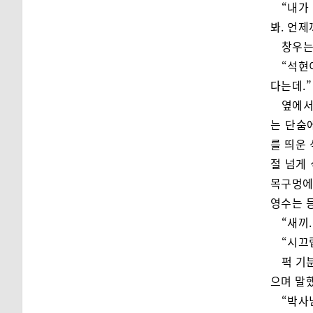
“내가
봐. 언
창우는
“석현
다는데.”
옆에서
는 단숨
를 띄운
절 넘게
목구멍에
영수는 
“새끼.
“시끄
퍽 기
으며 말
“박사