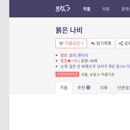
작품
리뷰
문학
붉은 나비
작품공감
5
읽기목록
공
장르:
호러
,
판타지
평점
×18
| 분량: 46매
소개: 깊은 산 속에서 두 남자가 겪은 일.txt
더
괴물, 낯설고 아름다운
리뷰어큐레이션
작품
추천
리뷰
단문응
1