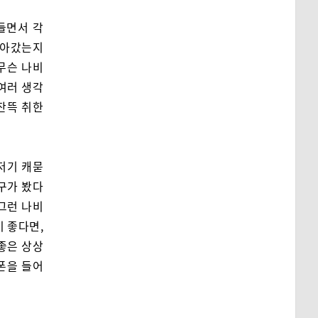
들면서 각
돌아갔는지
무슨 나비
 여러 생각
잔뜩 취한
저기 캐묻
친구가 봤다
 그런 나비
이 좋다면,
좋은 상상
폰을 들어