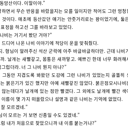
 동망산이다. 이말이야.”
말하면서 무슨 반응을 바랐을지는 모를 일이지만 적어도 그런 멍청
 것이다. 애초에 등산갔던 얘기는 안줏거리로는 꽝이었기에, 둘은
 표정을 하고선 그를 바라보고 있었다.
 나비는 거기서 봤단 거야?”
 드디어 나온 나비 이야기에 적당이 운을 맞춰줬다.
지. 형님이 알려주신 석산 군락에 아주 바글바글하더만. 근데 나비가
까. 날개는 새빨갛고, 몸통은 새까맣고. 예쁘긴 한데 너무 화려해
그럽더라. 너 그 나비 뭔지 아냐?”
 그동안 지겹도록 봐왔던 도감에 그런 나비가 있었는지 골똘히 
는 붉은기가 있긴 했지만 아예 새빨갛진 않았다. 붉은점모시나비
 않는데다가 날개에 있는 점만 빨갰다. 그 외에도 날개에 빨간 색
 이름이 몇 가지 떠올랐으나 설명과 같은 나비는 기억에 없었다.
 잘 모르겠네.”
님이 모르는 거 보면 신종일 수도 있겠네.”
 그럼 내가 처음으로 찾았으니까 내 이름 붙는거냐?”