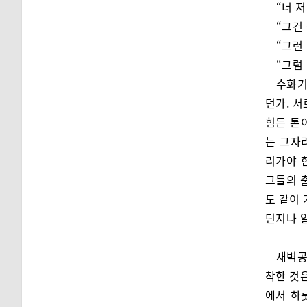
“너 
“그건
“그런
“그럼 
수화기
던가. 
힘든 톤
는 그자
리가야 
그들의 
도 같이 
딘지나 알
새벽공
착한 것은
에서 하