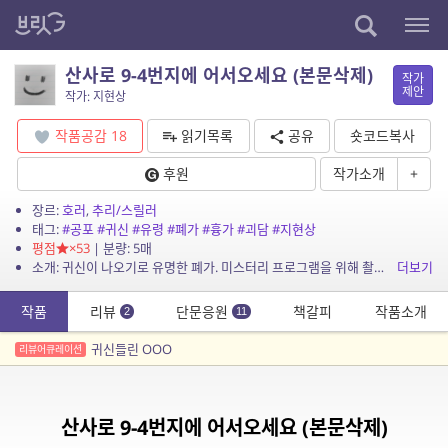
산사로 9-4번지에 어서오세요 (본문삭제)
작가
제안
작가: 지현상
작품공감
18
읽기목록
공유
숏코드복사
후원
작가소개
+
장르:
호러
,
추리/스릴러
태그:
#공포
#귀신
#유령
#폐가
#흉가
#괴담
#지현상
평점
×53
| 분량: 5매
소개: 귀신이 나오기로 유명한 폐가. 미스터리 프로그램을 위해 촬영을 떠난 사람들.
더보기
작품
리뷰
단문응원
책갈피
작품소개
2
11
귀신들린 OOO
리뷰어큐레이션
산사로 9-4번지에 어서오세요 (본문삭제)