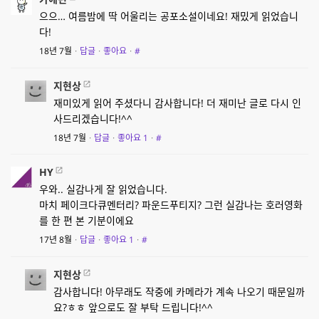
으으… 여름밤에 딱 어울리는 공포소설이네요! 재밌게 읽었습니
다!
18년 7월
·
답글
·
좋아요
·
#
지현상
재미있게 읽어 주셨다니 감사합니다! 더 재미난 글로 다시 인
사드리겠습니다!^^
18년 7월
·
답글
·
좋아요
1
·
#
HY
우와.. 실감나게 잘 읽었습니다.
마치 페이크다큐멘터리? 파운드푸티지? 그런 실감나는 호러영화
를 한 편 본 기분이에요
17년 8월
·
답글
·
좋아요
1
·
#
지현상
감사합니다! 아무래도 작중에 카메라가 계속 나오기 때문일까
요?ㅎㅎ 앞으로도 잘 부탁 드립니다!^^