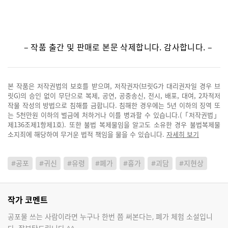
– 작품 출간 및 판매로 본문 삭제합니다. 감사합니다. –
본 작품은 저작권법의 보호를 받으며, 저작권자(브릿G가 대리권자일 경우 브
릿G)의 승인 없이 무단으로 복제, 공연, 공중송신, 전시, 배포, 대여, 2차적저
작물 작성의 방법으로 침해를 금합니다. 침해한 경우에는 5년 이하의 징역 또
는 5천만원 이하의 벌금에 처하거나 이를 병과할 수 있습니다.(「저작권법」
제136조제1항제1호). 또한 불법 복제물임을 알고도 소유한 경우 불법복제물
소지죄에 해당하여 무거운 법적 책임을 물을 수 있습니다.
자세히 보기
#공포
#귀신
#유령
#폐가
#흉가
#괴담
#지현상
작가 코멘트
공포물 쓰는 사람이라면 누구나 한번 쯤 써본다는, 폐가 체험 소설입니