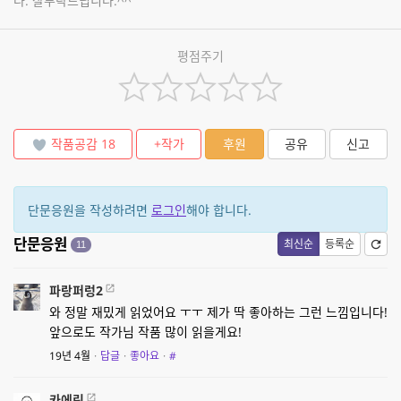
다. 잘부탁드립니다.^^
평점주기
작품공감
18
+작가
후원
공유
신고
단문응원을 작성하려면
로그인
해야 합니다.
단문응원
최신순
등록순
11
파랑퍼렁2
와 정말 재밌게 읽었어요 ㅜㅜ 제가 딱 좋아하는 그런 느낌입니다!
앞으로도 작가님 작품 많이 읽을게요!
19년 4월
·
답글
·
좋아요
·
#
카에린