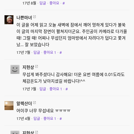
17년 8월
·
답글
·
좋아요
·
#
나쁜마녀
이 글을 어제 읽고 오늘 새벽에 잠에서 깨어 멍하게 있다가 불쑥
이 글의 마지막 장면이 펼쳐지더군요. 주인공이 카메라로 다가올
때! 그럴 때! 어찌나 무섭던지 엄마방에서 자려다가 덥다고 쫓겨
났… 잘 보았습니다
17년 7월
·
답글
·
좋아요
1
·
#
지현상
무섭게 봐주셨다니 감사해요! 더운 요번 여름에 0.01도라도
체감온도가 낮아지셨길 바랍니다!^^
17년 7월
·
답글
·
좋아요
1
·
#
알렉산더
어이쿠 너무 무섭네요 ㅠㅠㅠㅠ
17년 4월
·
답글
·
좋아요
1
·
#
지현상