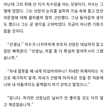
아닌데 그의 뒤에 선 이가 치수임을 아는 모양이다. 치수는 그
옆에 앉았다. 그는 선장의 눈치를 살피며 가슴 속에 품고 있던
의문점에 대해 물어볼까 말까 고민했다. 그냥 들어갈까 생각
도 했으나 그는 곧 생각을 고쳐먹었다. 지금이 아니면 기회가
없을 것이다.
“선생님.” 치수가 나지막하게 부르자 선장은 대답하지 않고
입만 삐죽였다. “선생님, 저를 좀 더 확실히 말려주시지 그랬
습니까.”
“자네 잘못을 왜 내게 뒤집어씌우나? 자네만 피해자라는 식
으로 얘기하지 말게. 자네가 간밤에 어리석은 짓을 한 덕분에
나와 내 아들까지도 꼼짝없이 여기 갇히고 말았으니.”
“압니다. 하지만 선장님은 날씨가 안 좋아질 것도 이미 알
고 계셨잖습니까.”