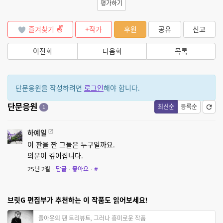
평가하기
즐겨찾기
+작가
후원
공유
신고
이전회
다음회
목록
단문응원을 작성하려면
로그인
해야 합니다.
단문응원
최신순
등록순
1
하예일
이 판을 짠 그들은 누구일까요.
의문이 깊어집니다.
25년 2월
·
답글
·
좋아요
·
#
브릿G 편집부가 추천하는 이 작품도 읽어보세요!
폴아웃의 팬 트리뷰트, 그러나 흥미로운 작품