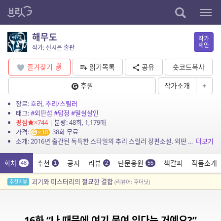
해무도
작가
제안
작가: 신시은 출판
즐겨찾기
읽기목록
공유
숏코드복사
후원
작가소개
+
장르:
호러
,
추리/스릴러
태그:
#외딴섬
#탐정
#밀실살인
평점
×744
| 분량: 48회, 1,179매
가격:
38화 무료
10
소개: 2016년 출간된 독특한 스타일의 추리 스릴러 장편소설. 외딴 섬 마을에 내려오는 기괴한 전설에 따라 두 사내가 의문의 죽임을 당한다. 20년 후, 당시 사건에 연루된 이들이 섬 ...
더보기
회차
추천
공지
리뷰
단문응원
책갈피
작품소개
48
1
2
55
괴기와 미스터리의 절묘한 결합
추천리뷰
(리뷰어: 후더닛)
16화 “나 때문에 여기 묶여 있다는 거예요?”