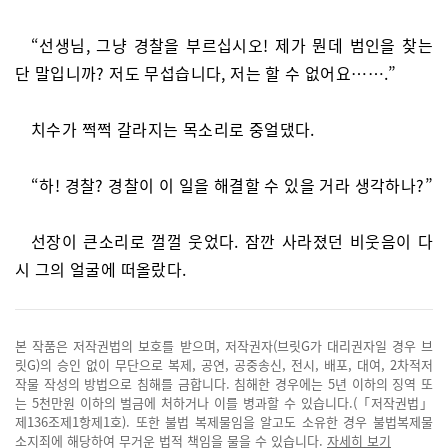
“선생님, 그냥 경찰을 부르십시오! 제가 뭔데 범인을 찾는
단 말입니까? 저도 무섭습니다, 저는 할 수 없어요…….”
치수가 쩍쩍 갈라지는 목소리로 중얼댔다.
“하! 경찰? 경찰이 이 일을 해결할 수 있을 거라 생각하나?”
선장이 큰소리로 껄껄 웃었다. 잠깐 사라졌던 비웃음이 다
시 그의 얼굴에 떠올랐다.
본 작품은 저작권법의 보호를 받으며, 저작권자(브릿G가 대리권자일 경우 브
릿G)의 승인 없이 무단으로 복제, 공연, 공중송신, 전시, 배포, 대여, 2차적저
작물 작성의 방법으로 침해를 금합니다. 침해한 경우에는 5년 이하의 징역 또
는 5천만원 이하의 벌금에 처하거나 이를 병과할 수 있습니다.(「저작권법」
제136조제1항제1호). 또한 불법 복제물임을 알고도 소유한 경우 불법복제물
소지죄에 해당하여 무거운 법적 책임을 물을 수 있습니다.
자세히 보기