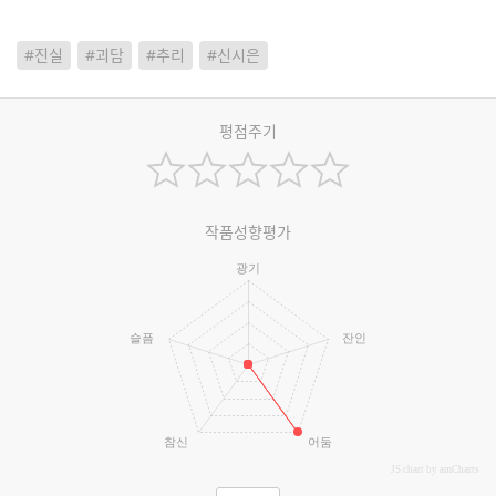
#진실
#괴담
#추리
#신시은
평점주기
작품성향평가
광기
슬픔
잔인
참신
어둠
JS chart by amCharts