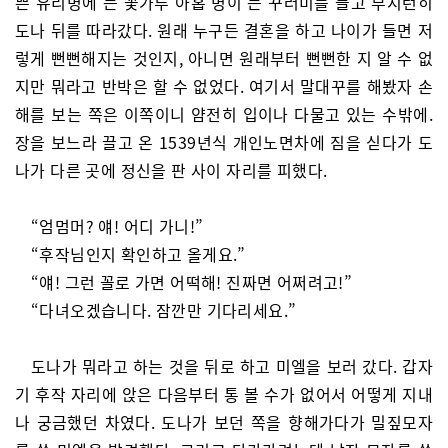
쁜 유리병에 든 꽃가루 아홉 병이 든 꾸러미를 들고 부지런히
도나 뒤를 따라갔다. 원래 누구든 결혼을 하고 나이가 들면 저
렇게 뻔뻔해지는 것인지, 아니면 원래부터 뻔뻔한 지 알 수 없
지만 뭐라고 반박은 할 수 없었다. 여기서 말대꾸를 해봤자 손
해를 보는 쪽은 이쪽이니 얌전히 입이나 다물고 있는 수밖에.
장을 보느라 끌고 온 1539년식 개인노면차에 짐을 싣다가 도
나가 다른 곳에 정신을 판 사이 자리를 피했다.
“엄멈머? 얘! 어디 가니!”
“후작님인지 확인하고 올게요.”
“얘! 그런 꼴로 가면 어떡해! 진짜면 어쩌려고!”
“다녀오겠습니다. 잠깐만 기다리세요.”
도나가 뭐라고 하는 것을 뒤로 하고 미엘을 보러 갔다. 갑자
기 후작 자리에 앉은 다음부터 통 볼 수가 없어서 어떻게 지내
나 궁금했던 차였다. 도나가 보던 쪽을 향해가다가 밀짚모자