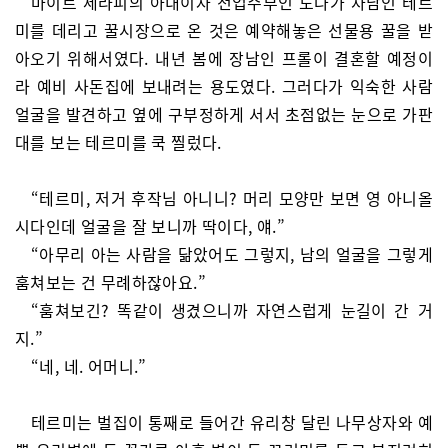
마이트 세라피의 아내이자 전업주부인 도나가 차남인 테르
미를 데리고 꿀시장으로 온 것은 예약해놓은 선물용 꿀을 받
아오기 위해서였다. 내년 봄에 장남인 프롤이 결혼할 예정이
라 예비 사돈집에 보내려는 용도였다. 그러다가 익숙한 사람
얼굴을 발견하고 옆에 구부정하게 서서 초점없는 눈으로 가판
대를 보는 테르미를 쿡 찔렀다.
“테르미, 저거 후작님 아니니? 머리 모양만 보면 영 아니올
시다인데 얼굴을 잘 보니까 딱이다, 얘.”
“아무리 아는 사람을 닮았어도 그렇지, 남의 얼굴을 그렇게
훔쳐보는 건 무례하잖아요.”
“훔쳐보긴? 똑같이 생겼으니까 자연스럽게 눈길이 간 거
지.”
“네, 네. 어머니.”
테르미는 벌집이 통째로 들어간 유리창 달린 나무상자와 예