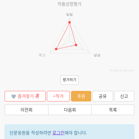
작품성향평가
발랄
개그
달달
JS chart by amCharts
평가하기
즐겨찾기
+작가
후원
공유
신고
이전회
다음회
목록
단문응원을 작성하려면
로그인
해야 합니다.