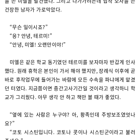
를 쓴 미엘을 발견했다. 그리고 다가가려는데 납작 모자를 쓴
건장한 남자가 가로막았다.
“무슨 일이시죠?”
“응? 안녕, 테르미!”
“안녕, 미엘! 오랜만이야!”
미엘은 같은 학교 동기였던 테르미를 보자마자 반갑게 인사
했다. 원래 휴학은 본인이 가서 해야 했지만, 장례식 이후에 곧
바로 후작업무에 들어가는 바람에 모든 수속을 파냐에게 맡겼
던 터였다. 지금쯤이면 중간고사기간일 것이라고 생각하니 학
교가 그리웠다. 아무 생각 안 하고 책만 볼 때가 좋았다.
“옆에 있는 사람은 누구야? 아, 황족인데 주방보조였엇나
요?”
“코토 시스틴입니다. 코토나 콧이나 시스틴군이라고 불러