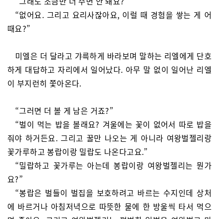
“그래도 조금만 더 주면 안 돼요?”
“없어요. 그리고 요리사잖아요, 이럴 때 경험을 쌓는 게 어
때요?”
미엘은 더 달라고 갸륵하게 바라보며 말하는 리엘에게 단호
하게 대답하고 자리에서 일어났다. 아무 말 없이 일어난 리엘
이 부지런히 쫓아온다.
“그러면 더 볼 게 남은 거죠?”
“벌이 먹는 밥을 볼래요? 겨울에는 꽃이 없어서 따로 밥을
줘야 하거든요. 그리고 꿀만 나오는 게 아니라 여왕벌젤리랑
꽃가루하고 봉랍이랑 밀랍도 나온다고요.”
“밀랍하고 꽃가루는 아는데 봉랍이랑 여왕벌젤리는 뭔가
요?”
“봉랍은 벌들이 벌집을 보호하려고 바르는 수지인데 상처
에 바르거나 아침저녁으로 따뜻한 물에 한 방울씩 타서 먹으