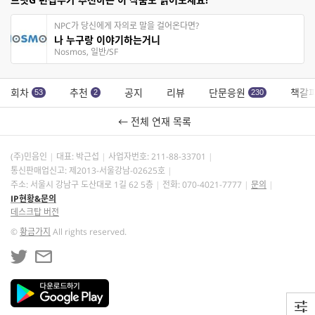
NPC가 당신에게 자의로 말을 걸어온다면?
나 누구랑 이야기하는거니
Nosmos, 일반/SF
회차
추천
공지
리뷰
단문응원
책갈
53
2
230
← 전체 연재 목록
(주)민음인
대표: 박근섭
사업자번호:
211-88-33701
통신판매업신고: 제2013-서울강남-02625호
주소: 서울시 강남구 도산대로 1길 62 5층
전화: 070-4021-7777
문의
IP현황&문의
데스크탑 버전
©
황금가지
All rights reserved.