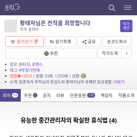
황태자님은 전직을 희망합니다
작가
제안
작가: 윤차이
즐겨찾기
읽기목록
공유
숏코드복사
후원
작가소개
+
장르:
판타지
,
로맨스
태그:
#부정기연재
평점
×2810
| 분량: 53회, 1,555매 | 성향:
소개: 일중독자 후작님과 현실도피 황태자님의 유쾌한 일상생활.
더보기
회차
추천
공지
리뷰
단문응원
책갈피
작품소개
53
2
230
유능한 중간관리자의 확실한 휴식법 (4)