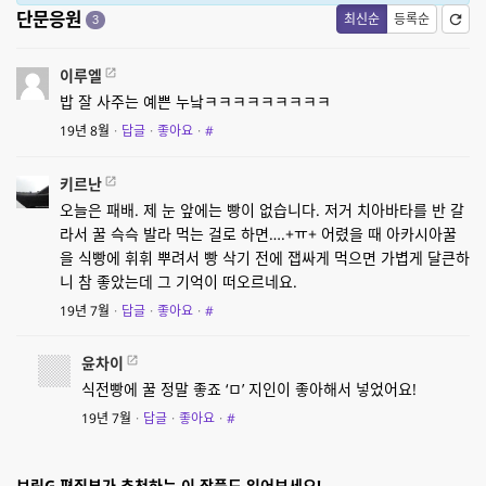
단문응원
최신순
등록순
3
이루엘
밥 잘 사주는 예쁜 누낰ㅋㅋㅋㅋㅋㅋㅋㅋㅋ
19년 8월
·
답글
·
좋아요
·
#
키르난
오늘은 패배. 제 눈 앞에는 빵이 없습니다. 저거 치아바타를 반 갈
라서 꿀 슥슥 발라 먹는 걸로 하면….+ㅠ+ 어렸을 때 아카시아꿀
을 식빵에 휘휘 뿌려서 빵 삭기 전에 잽싸게 먹으면 가볍게 달큰하
니 참 좋았는데 그 기억이 떠오르네요.
19년 7월
·
답글
·
좋아요
·
#
윤차이
식전빵에 꿀 정말 좋죠 ‘ㅁ’ 지인이 좋아해서 넣었어요!
19년 7월
·
답글
·
좋아요
·
#
브릿G 편집부가 추천하는 이 작품도 읽어보세요!