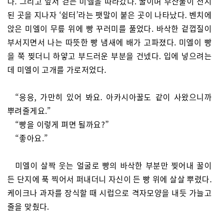
다. 그리고 앞서 걷는 미엘을 따라갔다. 꿀이며 부산물이 전시
된 곳을 지나자 ‘쉼터’라는 팻말이 붙은 곳이 나타났다. 벤치에
앉은 미엘이 무릎 위에 빵 꾸러미를 풀었다. 바삭한 겉껍질이
부서지면서 나는 따뜻한 빵 냄새에 배가 고파졌다. 미엘이 빵
을 쭉 찢더니 하얗고 부드러운 부분을 건넸다. 입에 넣으려는
데 미엘이 고개를 가로저었다.
“응응, 가만히 있어 봐요. 아카시아꿀도 같이 사왔으니까
뿌려줄게요.”
“빵을 이렇게 펴면 될까요?”
“좋아요.”
미엘이 살짝 웃는 얼굴로 빵의 바삭한 부분만 찢어내 꿀이
든 단지에 푹 찍어서 퍼내더니 자신이 든 빵 위에 살살 뿌렸다.
케이크나 과자를 장식할 때 시럽으로 격자모양을 내듯 가늘고
줄을 맞췄다.