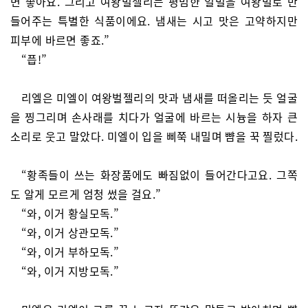
면 좋아요. 그리고 여왕벌젤리는 평범한 일벌을 여왕벌로 만
들어주는 특별한 식품이에요. 냄새는 시고 맛은 고약하지만
피부에 바르면 좋죠.”
“픕!”
리엘은 미엘이 여왕벌젤리의 맛과 냄새를 떠올리는 듯 얼굴
을 찡그리며 손사래를 치다가 얼굴에 바르는 시늉을 하자 큰
소리로 웃고 말았다. 미엘이 입을 삐쭉 내밀며 뺨을 꾹 찔렀다.
“황족들이 쓰는 화장품에도 빠짐없이 들어간다고요. 그쪽
도 알게 모르게 엄청 썼을 걸요.”
“와, 이거 황실모독.”
“와, 이거 상관모독.”
“와, 이거 부하모독.”
“와, 이거 지방모독.”