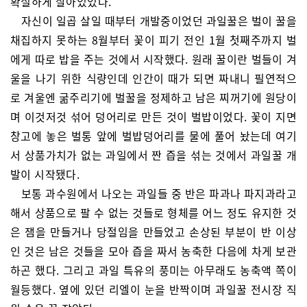
확실하게 살아있었다.
자신이 일곱 살일 때부터 개발중이었던 과일꿀은 벌이 꿀을
채집하지 못하는 8월부터 꽃이 피기 전인 1월 첫째주까지 벌
에게 따로 밥을 주는 것에서 시작했다. 원래 꿀이란 벌들이 겨
울을 나기 위한 식량인데 인간이 때가 되면 짜내니 필연적으
로 겨울엔 굶주리기에 벌꿀을 정제하고 남은 찌꺼기에 원당이
며 이것저것 섞어 덩어리로 만든 것이 벌밥이었다. 꽃이 지면
창고에 놓은 벌통 앞에 벌밥덩어리를 물에 풀어 놨는데 여기
서 상품가치가 없는 과일에서 짠 즙을 섞는 것에서 과일꿀 개
발이 시작됐다.
보통 과수원에서 나오는 과일들 중 반은 파과나 파지과라고
해서 상품으로 팔 수 없는 것들로 형체를 어느 정도 유지한 것
은 잼을 만들거나 당절임을 만들었고 손상된 부분이 반 이상
인 것은 남은 것들을 모아 즙을 짜서 농축한 다음에 차게 보관
하곤 했다. 그리고 과일 특유의 풍미는 아무래도 농축액 쪽이
월등했다. 옆에 있던 리엘이 눈을 반짝이며 과일꿀 전시장 직