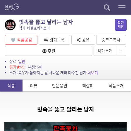
빗속을 뚫고 달리는 남자
작가
제안
작가: 바젤호러스토리
작품공감
읽기목록
공유
숏코드복사
후원
작가소개
+
장르:
일반
평점
×5
| 분량: 5매
소개: 폭우가 쏟아지는 날 사나운 개와 마주친 남자
더보기
작품
리뷰
단문응원
책갈피
작품소개
빗속을 뚫고 달리는 남자