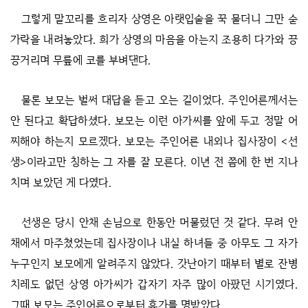
그렇게 말꼬리를 흐리자 상영은 아랫입술을 꾹 물더니 그만 숟
가락을 내려놓았다. 희가 상영의 마음을 아는지 조용히 다가와 끙
끙거리며 무릎에 코를 부벼댄다.
물론 보모는 벌써 대답을 듣고 오는 길이었다. 주인어른께서는
안 된다고 확답하셨다. 보모는 이런 아가씨를 앞에 두고 정말 어
찌해야 하는지 모르겠다. 보모는 주인어른 내외나 집사장이 <선
생>이라고만 칭하는 그 자를 잘 모른다. 이년 전 쯤에 한 번 지나
치며 보았던 게 다였다.
선생은 당시 안채 손님으로 한동안 머물렀던 것 같다. 무려 안
채에서 마주쳤었는데 집사장이나 내실 하녀들 중 아무도 그 자가
누구인지 보모에게 알려주지 않았다. 갓난아기 때부터 별로 잔병
치레도 없던 상영 아가씨가 갑자기 자주 많이 아팠던 시기였다.
그때 보모는 주인어른으로부터 휴가를 명받았다.