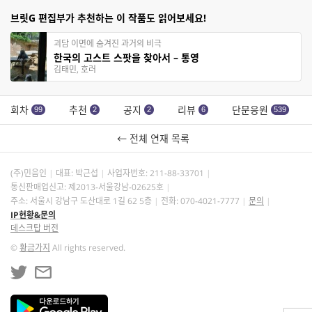
브릿G 편집부가 추천하는 이 작품도 읽어보세요!
괴담 이면에 숨겨진 과거의 비극
한국의 고스트 스팟을 찾아서 – 통영
김태민, 호러
회차
추천
공지
리뷰
단문응원
99
2
2
6
539
← 전체 연재 목록
(주)민음인
대표: 박근섭
사업자번호:
211-88-33701
통신판매업신고: 제2013-서울강남-02625호
주소: 서울시 강남구 도산대로 1길 62 5층
전화: 070-4021-7777
문의
IP현황&문의
데스크탑 버전
©
황금가지
All rights reserved.