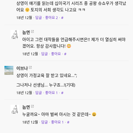
상영이 얘기를 읽는데 십이국기 시리즈 중 공왕 슈쇼우가 생각났
어요
토지의 서희 생각도 나고요 ㅋㅋ
18년 12월
·
답글
·
좋아요
2
·
#
늠연
아이고 그런 대작들을 언급해주시면은!! 제가 더 열심히 써야
겠어요. 항상 감사합니다!
18년 12월
·
답글
·
좋아요
·
#
이브나
상영이 가정교육 잘 받고 있네요…“;
그나저나 선생님… 누구죠…!(기대)
18년 12월
·
답글
·
좋아요
1
·
#
늠연
누굴까요~ 아마 벌써 아시는 것 같은데~
18년 12월
·
답글
·
좋아요
1
·
#