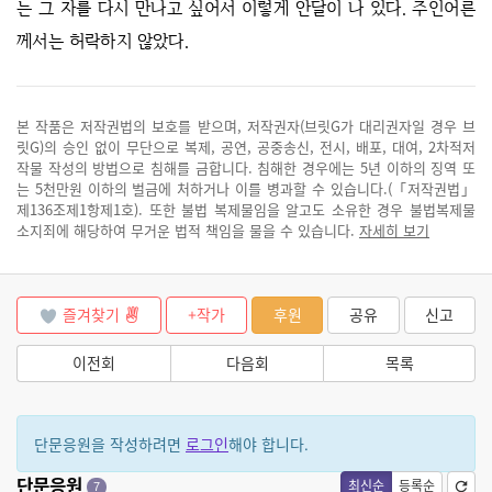
는 그 자를 다시 만나고 싶어서 이렇게 안달이 나 있다. 주인어른
께서는 허락하지 않았다.
본 작품은 저작권법의 보호를 받으며, 저작권자(브릿G가 대리권자일 경우 브
릿G)의 승인 없이 무단으로 복제, 공연, 공중송신, 전시, 배포, 대여, 2차적저
작물 작성의 방법으로 침해를 금합니다. 침해한 경우에는 5년 이하의 징역 또
는 5천만원 이하의 벌금에 처하거나 이를 병과할 수 있습니다.(「저작권법」
제136조제1항제1호). 또한 불법 복제물임을 알고도 소유한 경우 불법복제물
소지죄에 해당하여 무거운 법적 책임을 물을 수 있습니다.
자세히 보기
즐겨찾기
+작가
후원
공유
신고
이전회
다음회
목록
단문응원을 작성하려면
로그인
해야 합니다.
단문응원
최신순
등록순
7