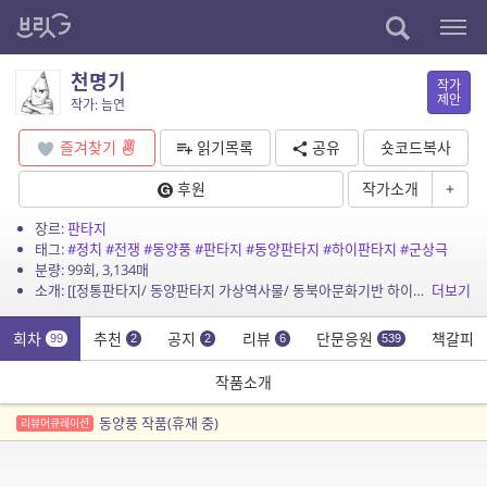
천명기
작가
제안
작가: 늠연
즐겨찾기
읽기목록
공유
숏코드복사
후원
작가소개
+
장르:
판타지
태그:
#정치
#전쟁
#동양풍
#판타지
#동양판타지
#하이판타지
#군상극
분량: 99회, 3,134매
소개: [[정통판타지/ 동양판타지 가상역사물/ 동북아문화기반 하이판타지/ 정치, 전쟁, 군상극]] 천강天講에 이르기를, 임금에 충성하고 아비에 효행하라. 그러나 왕은 늘 이 땅에서 무언가...
더보기
회차
추천
공지
리뷰
단문응원
책갈피
99
2
2
6
539
작품소개
동양풍 작품(휴재 중)
리뷰어큐레이션