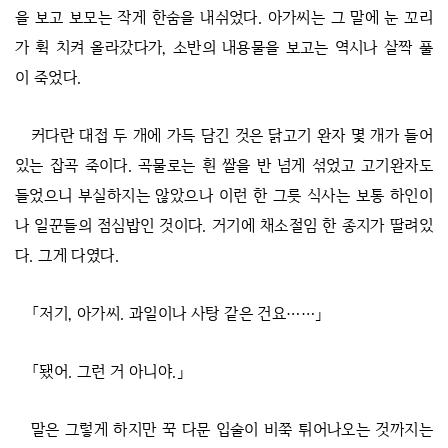
을 보고 보모는 작게 한숨을 내쉬었다. 아가씨는 그 말에 눈 꼬리
가 휙 치켜 올라갔다가, 소반의 내용물을 보고는 역시나 살짝 풀
이 죽었다.
커다란 대접 두 개에 가득 담긴 것은 닭고기 완자 몇 개가 들어
있는 잡곡 죽이다. 곡물로는 흰 쌀을 반 넘게 섞었고 고기완자도
들었으니 부실하지는 않았으나 이런 한 그릇 식사는 보통 하인이
나 일꾼들의 점심밥인 것이다. 거기에 채소절임 한 종지가 딸려있
다. 그게 다였다.
「저기, 아가씨. 과일이나 사탕 같은 건요……」
「됐어. 그런 거 아니야.」
말은 그렇게 하지만 꾹 다문 입술이 비쭉 튀어나오는 것까지는