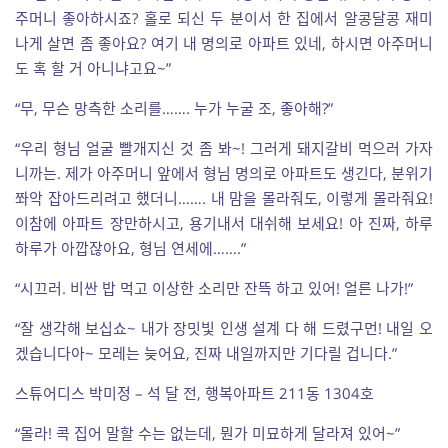
주머니 좋아하시죠? 홀로 되신 두 분이서 한 집에서 알콩달콩 재미
나게 살면 좀 좋아요? 여기 내 명의로 아파트 있네, 하시면 아주머니
도 혹 할 거 아니냐고요~”
“무, 무슨 망측한 소리를……. 누가 누굴 조, 좋아해?”
“우리 형님 얼굴 빨개지신 것 좀 봐~! 그러게 돼지갈비 먹으러 가자
니까는. 제가 아주머니 앞에서 형님 명의로 아파트도 생긴다, 분위기
쫘악 잡아드리려고 했더니……. 내 맘을 몰라줘도, 이렇게 몰라줘요!
이참에 아파트 장만하시고, 용기내서 대쉬해 보세요! 아 진짜, 하루
하루가 아깝잖아요, 형님 연세에…….”
“시끄러. 비싼 밥 먹고 이상한 소리만 잔뜩 하고 있어! 얼른 나가!”
“잘 생각해 보십쇼~ 내가 장밋빛 인생 설계 다 해 드렸구먼! 내일 오
겠습니다아~ 모레는 늦어요, 진짜 내일까지만 기다릴 겁니다.”
스튜어디스 박미정 – 석 달 전, 행복아파트 211동 1304호
“몰라! 콕 집어 말할 수는 없는데, 뭔가 미묘하게 달라져 있어~”