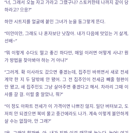
“너, 그래서 오늘 자고 가라고 그랬구나? 스토커한테 나까지 같이 당
하라고? 으응?”
하얀 시트지를 얼굴에 붙인 그녀가 눈을 동그랗게 뜬다.
“미안미안, 그래도 나 혼자보단 낫잖아. 내가 다음에 맛있는 거 살게,
선배~”
“뭐 이렇게 수다도 떨고 좋긴 하다만, 매일 이러면 어떻게 사냐? 뭔
가 방법을 찾아봐야 하는 거 아냐?”
“그러게. 확 이사라도 갔으면 좋겠는데, 집주인 바뀌면서 새로 전세
계약 한 지 두 달밖에 안 됐어. 그 전 집주인이 전세금 빼줄 형편이
안 됐고, 새 집주인도 그냥 살아주면 좋겠다고 해서. 차라리 그때 이
사를 갈 걸. 이럴 줄 알았나, 뭐?”
“이 정도 아파트 전세가 이 가격이면 나쁘진 않지. 일단 버텨보고, 도
저히 안 되겠으면 복비 물고 중간에라도 나가. 계속 이렇게 불안하게
살 수는 없잖아, 안 그래?”
“응, 그래야 할까봐. 아, 내가 진짜 이것 때문에 늙는다, 늙어! 여기