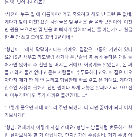
는 방, 벗어나셔야죠!”
“사천이 누구 집 애 이름이야? 먹고 죽으려고 해도 난 그런 돈 없네.
게다가 빚이 이천? 요즘 사람들은 빚 무서운 줄 몰라 큰일이야. 이천
만 원을 모으려면 몇 년을 뼈 빠지게 일해야 되는 줄 아는가? 내 월급
한 푼 안 쓰고 모아도 꼬박 2년이네!”
“형님이 그래서 답답하시다는 거예요. 집값은 그동안 가만히 있나
요? 15년 채우고 리모델링 하거나 은근슬쩍 옆 동네 뉴타운 개발 들
어가면 앉아서 수 천만 원 버시는 거예요. 어떻게들 알았는지, 돈 싸
들고 와서 물건 없냐고 묻는 사람들이 수두룩하다고요. 이 집은 나오
자마자 제가 딴 데 안 돌리고 형님한테 바로 갖고 온 거예요. 게다가
집주인 사정이 급해서 천만 원이나 싸게 내놓은 알짜배기라고요! 진
짜 마누라한테도 주기 아까운 물건인데……”
“그렇게 좋으면 자네 마누라 주면 되겠네. 나 라면 끓여야 되니 어서
가보시게!”
“형님, 언제까지 이렇게 사실 건데요? 형님도 남들처럼 번듯하게 한
번 살아보셔야 할 거 아닙니까. 단지상가에 수릉갈비, 거기 주방 아