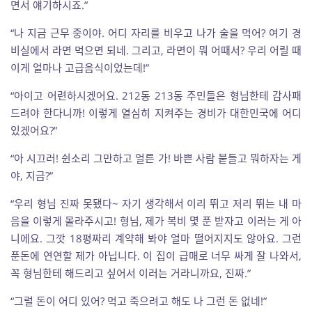
면서 얘기하시죠.”
“나 지금 근무 중이야. 어디 자리를 비우고 나가 술을 먹어? 여기 경
비실에서 라면 먹으면 되네. 그리고, 라면이 뭐 어때서? 우리 어릴 때
이게 얼마나 고급음식이었는데!”
“아이고 어련하시겠어요. 212동 213동 주민들은 형님한테 감사패
드려야 한다니까! 이렇게 열심히 지켜주는 경비가 대한민국에 어디
있겠어요?”
“아 시끄러! 쉰소리 그만하고 얼른 가! 바쁜 사람 붙들고 뭐하자는 게
야, 지금?”
“우리 형님 진짜 못됐다~ 자기 생각해서 이리 뛰고 저리 뛰는 내 마
음을 이렇게 몰라주시고! 형님, 제가 복비 몇 푼 받자고 이러는 게 아
니에요. 그깟 18평짜리 계약해 봐야 얼마 떨어지지도 않아요. 그런
푼돈에 연연할 제가 아닙니다. 이 집이 급매로 너무 싸게 잘 나와서,
꼭 형님한테 해드리고 싶어서 이러는 거라니까요, 진짜.”
“그럴 돈이 어디 있어? 먹고 죽으려고 해도 나 그런 돈 없네!”