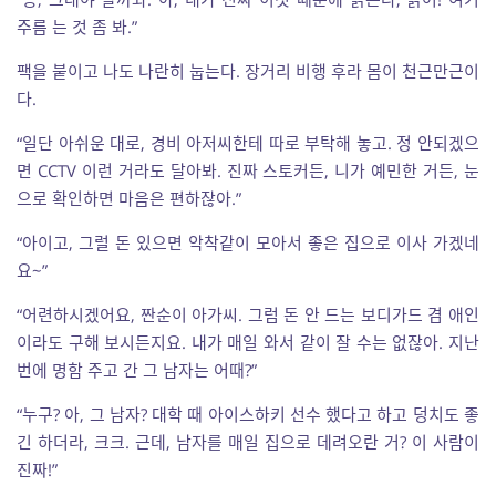
주름 는 것 좀 봐.”
팩을 붙이고 나도 나란히 눕는다. 장거리 비행 후라 몸이 천근만근이
다.
“일단 아쉬운 대로, 경비 아저씨한테 따로 부탁해 놓고. 정 안되겠으
면 CCTV 이런 거라도 달아봐. 진짜 스토커든, 니가 예민한 거든, 눈
으로 확인하면 마음은 편하잖아.”
“아이고, 그럴 돈 있으면 악착같이 모아서 좋은 집으로 이사 가겠네
요~”
“어련하시겠어요, 짠순이 아가씨. 그럼 돈 안 드는 보디가드 겸 애인
이라도 구해 보시든지요. 내가 매일 와서 같이 잘 수는 없잖아. 지난
번에 명함 주고 간 그 남자는 어때?”
“누구? 아, 그 남자? 대학 때 아이스하키 선수 했다고 하고 덩치도 좋
긴 하더라, 크크. 근데, 남자를 매일 집으로 데려오란 거? 이 사람이
진짜!”