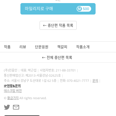
마일리지로 구매
500
← 중단편 작품 목록
작품
리뷰
단문응원
책갈피
작품소개
← 전체 중단편 목록
(주)민음인
대표: 박근섭
사업자번호:
211-88-33701
통신판매업신고: 제2013-서울강남-02625호
주소: 서울시 강남구 도산대로 1길 62 5층
전화: 070-4021-7777
문의
IP현황&문의
데스크탑 버전
©
황금가지
All rights reserved.