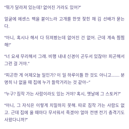
“뭐가 달라져 있는데? 없어진 거라도 있어?”
얼굴에 에센스 팩을 붙이느라 고개를 한껏 젖힌 채 김 선배가 묻는
다.
“아니, 혹시나 해서 다 뒤져봤는데 없어진 건 없어. 근데 계속 찜찜
해!”
“너 요새 무리해서 그래. 비행 내내 신경이 곤두서 있잖아! 피곤해서
그런 걸 거야.”
“피곤한 게 어제오늘 일인가? 이 일 하루이틀 한 것도 아니고……. 분
명히 나 없을 때 집에 누가 들락거리는 것 같아~”
“누구? 짐작 가는 사람이라도 있는 거야? 혹시, 옛날에 그 스토커?”
“아니, 그 자식은 이렇게 치밀하지 못해. 따로 짐작 가는 사람도 없
고. 근데 집에 올 때마다 무서워서 죽겠어! 얼마 전엔 전기 충격기도
사왔다니까?”