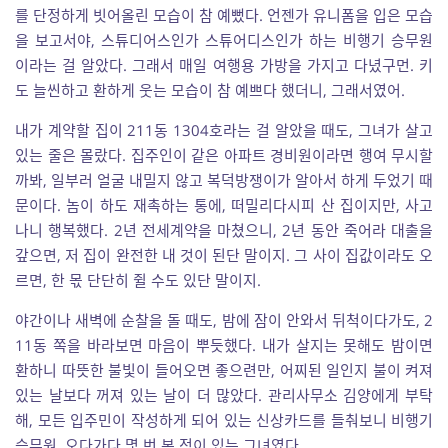
를 단정하게 빗어올린 모습이 참 예뻤다. 언젠가 유니폼을 입은 모습
을 보고서야, 스튜디어스인가 스튜어디스인가 하는 비행기 승무원
이라는 걸 알았다. 그래서 매일 여행용 가방을 가지고 다녔구먼. 키
도 늘씬하고 환하게 웃는 모습이 참 예쁘다 했더니, 그래서였어.
내가 계약할 집이 211동 1304호라는 걸 알았을 때도, 그녀가 살고
있는 줄은 몰랐다. 집주인이 같은 아파트 경비원이라면 행여 무시할
까봐, 일부러 얼굴 내밀지 않고 복덕방쟁이가 알아서 하게 두었기 때
문이다. 놈이 하도 재촉하는 통에, 떠밀리다시피 산 집이지만, 사고
나니 행복했다. 2년 전세계약을 마쳤으니, 2년 동안 죽어라 대출을
갚으면, 저 집이 완전한 내 것이 된단 말이지. 그 사이 집값이라도 오
르면, 한 몫 단단히 쥘 수도 있단 말이지.
야간이나 새벽에 순찰을 돌 때도, 밤에 잠이 안와서 뒤척이다가도, 2
11동 쪽을 바라보면 마음이 뿌듯했다. 내가 살지는 못해도 밤이면
환하니 따뜻한 불빛이 들어오면 좋으련만, 어찌된 일인지 불이 켜져
있는 날보다 꺼져 있는 날이 더 많았다. 관리사무소 김양에게 부탁
해, 모든 입주민이 작성하게 되어 있는 신상카드를 들춰보니 비행기
승무원, 오다가다 몇 번 본 적이 있는 그녀였다.