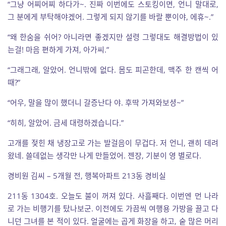
“그냥 어찌어찌 하다가~. 진짜 이번에도 스토킹이면, 언니 말대로,
그 분에게 부탁해야겠어. 그렇게 되지 않기를 바랄 뿐이야, 에휴~.”
“왜 한숨을 쉬어? 아니라면 좋겠지만 설령 그렇대도 해결방법이 있
는걸! 마음 편하게 가져, 아가씨.”
“그래그래, 알았어. 언니밖에 없다. 몸도 피곤한데, 맥주 한 캔씩 어
때?”
“어우, 말을 많이 했더니 갈증난다 야. 후딱 가져와보셩~”
“히히, 알았어. 금세 대령하겠습니다.”
고개를 젖힌 채 냉장고로 가는 발걸음이 무겁다. 저 언니, 괜히 데려
왔네. 쓸데없는 생각만 나게 만들었어. 젠장, 기분이 영 별로다.
경비원 김씨 – 5개월 전, 행복아파트 213동 경비실
211동 1304호. 오늘도 불이 꺼져 있다. 사흘째다. 이번엔 먼 나라
로 가는 비행기를 탔나보군. 이전에도 가끔씩 여행용 가방을 끌고 다
니던 그녀를 본 적이 있다. 얼굴에는 곱게 화장을 하고, 숱 많은 머리