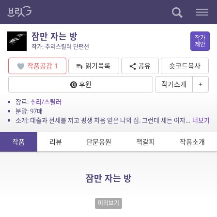
잠만 자는 방
작가
제안
작가: 추리스릴러 단편선
작품공감
1
읽기목록
공유
숏코드복사
후원
작가소개
+
장르:
추리/스릴러
분량: 97매
소개: 대출과 전세를 끼고 평생 처음 얻은 나의 집. 그런데 세든 여자가 집을 더럽히고 있다!
더보기
작품
리뷰
단문응원
책갈피
작품소개
잠만 자는 방
미리보기