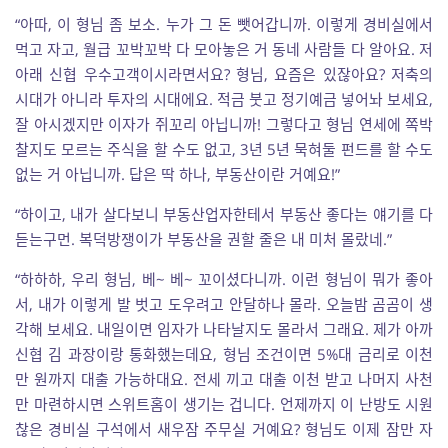
“아따, 이 형님 좀 보소. 누가 그 돈 뺏어갑니까. 이렇게 경비실에서
먹고 자고, 월급 꼬박꼬박 다 모아놓은 거 동네 사람들 다 알아요. 저
아래 신협 우수고객이시라면서요? 형님, 요즘은 있잖아요? 저축의
시대가 아니라 투자의 시대에요. 적금 붓고 정기예금 넣어놔 보세요,
잘 아시겠지만 이자가 쥐꼬리 아닙니까! 그렇다고 형님 연세에 쪽박
찰지도 모르는 주식을 할 수도 없고, 3년 5년 묵혀둘 펀드를 할 수도
없는 거 아닙니까. 답은 딱 하나, 부동산이란 거예요!”
“하이고, 내가 살다보니 부동산업자한테서 부동산 좋다는 얘기를 다
듣는구먼. 복덕방쟁이가 부동산을 권할 줄은 내 미처 몰랐네.”
“하하하, 우리 형님, 베~ 베~ 꼬이셨다니까. 이런 형님이 뭐가 좋아
서, 내가 이렇게 발 벗고 도우려고 안달하나 몰라. 오늘밤 곰곰이 생
각해 보세요. 내일이면 임자가 나타날지도 몰라서 그래요. 제가 아까
신협 김 과장이랑 통화했는데요, 형님 조건이면 5%대 금리로 이천
만 원까지 대출 가능하대요. 전세 끼고 대출 이천 받고 나머지 사천
만 마련하시면 스위트홈이 생기는 겁니다. 언제까지 이 난방도 시원
찮은 경비실 구석에서 새우잠 주무실 거예요? 형님도 이제 잠만 자