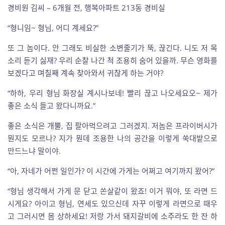
경비원 김씨 – 6개월 전, 행복아파트 213동 경비실
“형니임~ 형님, 어디 계세요?”
또 그 놈이다. 안 그래도 비실한 소변줄기가 뚝, 끊긴다. 니도 저 목
소리 듣기 싫재? 우리 순찰 나간 척 조용히 숨어 있을까. 무슨 영화를
보겠다고 며칠째 계속 찾아와서 귀찮게 하는 거야?
“하하, 우리 형님 화장실 계시나보네! 빨리 끊고 나오세요오~ 제가
좋은 소식 들고 왔다니까요.”
좋은 소식은 개뿔, 집 팔아먹으려고 그러겠지. 저놈은 프라이버시가
뭔지도 모르나? 지가 뭔데 조용한 나의 공간을 이렇게 쑥대밭으로
만드느냐 말이야.
“아, 자네가 어쩐 일인가? 이 시간에 가게는 어쩌고 여기까지 왔어?”
“형님 생각해서 가게 문 닫고 쏜살같이 왔죠! 이거 뭐야, 또 라면 드
시게요? 아이고 형님, 연세도 있으신데 자꾸 이렇게 라면으로 때우
고 그러시면 몸 상하세요! 저랑 가서 돼지갈비에 소주라도 한 잔 하