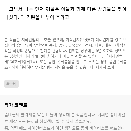
그래서 나는 먼저 깨달은 이들과 함께 다른 사람들을 찾아
나섰다. 이 기쁨을 나누어 주려고.
본 작품은 저작권법의 보호를 받으며, 저작권자(브릿G가 대리권자일 경우 브
릿G)의 승인 없이 무단으로 복제, 공연, 공중송신, 전시, 배포, 대여, 2차적저
작물 작성의 방법으로 침해를 금합니다. 침해한 경우에는 5년 이하의 징역 또
는 5천만원 이하의 벌금에 처하거나 이를 병과할 수 있습니다.(「저작권법」
제136조제1항제1호). 또한 불법 복제물임을 알고도 소유한 경우 불법복제물
소지죄에 해당하여 무거운 법적 책임을 물을 수 있습니다.
자세히 보기
#좀비
작가 코멘트
좀비물의 클리셰를 약간 비틀어 생각해 본 작품입니다. 어쩌면 좀비야말
로 세상 모든 문제의 해결책이 될 수 있지 않을까요.
흠, 어떤 매드 사이언티스트가 이런 생각으로 좀비 바이러스를 퍼트렸다