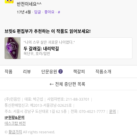
반전이네요^^
17년 4월
·
답글
·
좋아요
·
#
브릿G 편집부가 추천하는 이 작품도 읽어보세요!
"나의 스무 살은 괴로운 나이였다."
두 갈래길: 내리막길
목단우, 호러/일반
작품
리뷰
단문응원
책갈피
작품소개
2
← 전체 중단편 목록
(주)민음인
대표: 박근섭
사업자번호:
211-88-33701
통신판매업신고: 제2013-서울강남-02625호
주소: 서울시 강남구 도산대로 1길 62 5층
전화: 070-4021-7777
문의
IP현황&문의
데스크탑 버전
©
황금가지
All rights reserved.