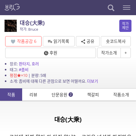
대승(大乘)
작가
제안
작가: Bruce
작품공감
6
읽기목록
공유
숏코드복사
후원
작가소개
+
장르:
판타지
,
호러
태그:
#좀비
평점
×10
| 분량: 5매
소개: 좀비에 대해 다른 관점으로 보면 어떨까요.
더보기
작품
리뷰
단문응원
책갈피
작품소개
2
대승(大乘)