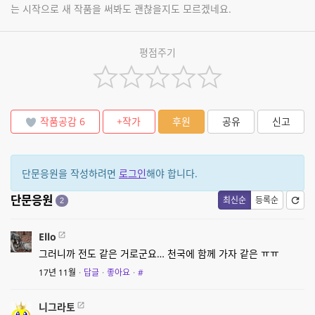
는 시작으로 새 작품을 써봐도 괜찮을지도 모르겠네요.
평점주기
작품공감
6
+작가
후원
공유
신고
단문응원을 작성하려면
로그인
해야 합니다.
단문응원
최신순
등록순
2
Ello
그러니까 전도 같은 거로군요… 천국에 함께 가자 같은 ㅠㅠ
17년 11월
·
답글
·
좋아요
·
#
니그라토