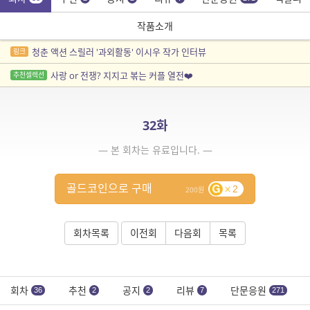
작품소개
청춘 액션 스릴러 '과외활동' 이시우 작가 인터뷰
링크
사랑 or 전쟁? 지지고 볶는 커플 열전❤️
추천셀렉션
32화
— 본 회차는 유료입니다. —
골드코인으로 구매
2
200
회차목록
이전회
다음회
목록
회차
추천
공지
리뷰
단문응원
36
2
2
7
271