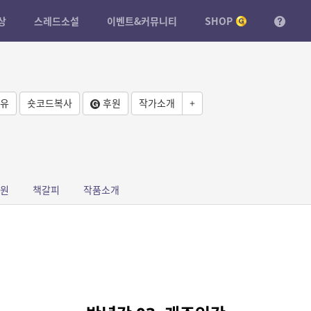
상
스레드소설
이벤트&커뮤니티
SHOP
유
숏코드복사
후원
작가소개
+
원
책갈피
작품소개