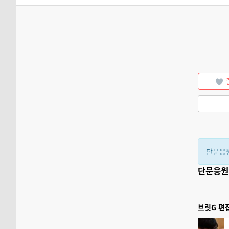
단문응
단문응원
브릿G 편