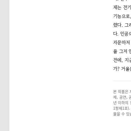
제는 전기
기능으로,
렸다. 그
다. 인공
자문마저 
을 그저 
전에, 지
가? 거울
본 작품은 
제, 공연,
년 이하의 
1항제1호)
물을 수 있