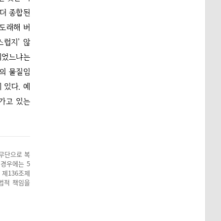
 더 종합된
 도래해 버
스럽지’ 않
 되었느냐는
리의 물질임
 있다. 예
아가고 있는
 무단으로 복
 경우에는 5
 제136조제
 법적 책임을