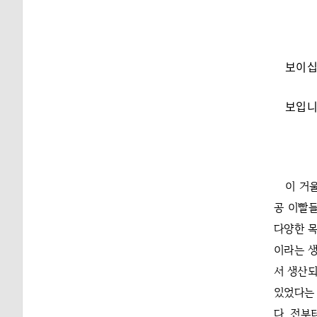
보이십
보입니
이 거
공 이빨들
다양한 목
이라는 생
서 생산되
있었다는
다. 전부