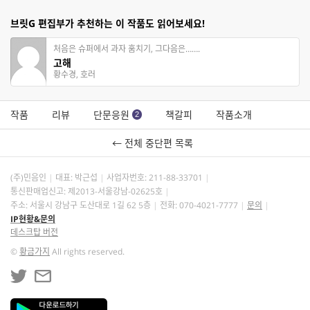
브릿G 편집부가 추천하는 이 작품도 읽어보세요!
처음은 슈퍼에서 과자 훔치기, 그다음은…….
고해
황수경, 호러
작품
리뷰
단문응원
책갈피
작품소개
2
← 전체 중단편 목록
(주)민음인
대표: 박근섭
사업자번호:
211-88-33701
통신판매업신고: 제2013-서울강남-02625호
주소: 서울시 강남구 도산대로 1길 62 5층
전화: 070-4021-7777
문의
IP현황&문의
데스크탑 버전
©
황금가지
All rights reserved.