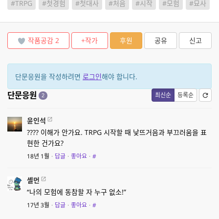
#TRPG
#첫경험
#첫대사
#처음
#시작
#모험
#묘사
작품공감
2
+작가
후원
공유
신고
단문응원을 작성하려면
로그인
해야 합니다.
단문응원
최신순
등록순
2
윤인석
???? 이해가 안가요. TRPG 시작할 때 낯뜨거음과 부끄러움을 표
현한 건가요?
18년 1월
·
답글
·
좋아요
·
#
셸먼
“나의 모험에 동참할 자 누구 없소!”
17년 3월
·
답글
·
좋아요
·
#