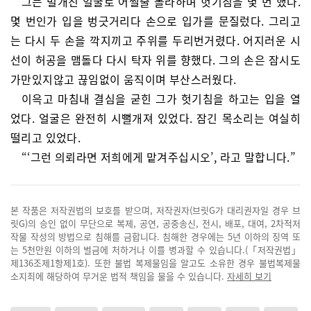
그는 벌개진 얼굴로 어쩔줄 몰라하며 헛기침을 몇 번 했다.
몇 번인가 입을 벙긋거리다 손으로 입가를 문질렀다. 그리고
는 다시 두 손을 깍지끼고 주위를 두리번거렸다. 어지러운 시
선이 허공을 맴돌다 다시 탁자 위를 향했다. 그의 손은 잠시도
가만있지않고 끊임없이 움직이며 부산스러웠다.
이윽고 마침내 결심을 굳힌 그가 헛기침을 하고는 입을 열
었다. 얼굴은 완전히 시뻘개져 있었다. 잠긴 목소리는 여실히
떨리고 있었다.
“‘그런 의뢰라면 저희에게 맡겨주십시오’, 라고 말합니다.”
본 작품은 저작권법의 보호를 받으며, 저작권자(브릿G가 대리권자일 경우 브
릿G)의 승인 없이 무단으로 복제, 공연, 공중송신, 전시, 배포, 대여, 2차적저
작물 작성의 방법으로 침해를 금합니다. 침해한 경우에는 5년 이하의 징역 또
는 5천만원 이하의 벌금에 처하거나 이를 병과할 수 있습니다.(「저작권법」
제136조제1항제1호). 또한 불법 복제물임을 알고도 소유한 경우 불법복제물
소지죄에 해당하여 무거운 법적 책임을 물을 수 있습니다.
자세히 보기