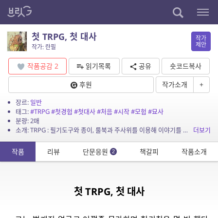
첫 TRPG, 첫 대사
작가
제안
작가: 란필
작품공감
2
읽기목록
공유
숏코드복사
후원
작가소개
+
장르:
일반
태그:
#TRPG
#첫경험
#첫대사
#처음
#시작
#모험
#묘사
분량: 2매
소개: TRPG : 필기도구와 종이, 룰북과 주사위를 이용해 이야기를 만드는 역할놀이.
더보기
작품
리뷰
단문응원
책갈피
작품소개
2
첫 TRPG, 첫 대사