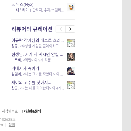
5.
닉스(Nyx)
헤스티아
|
판타지, 추리/스릴러
| 읽음
, 구독
, 응원434
×5
리뷰어의 큐레이션
이규락 작가님의 레트로 호러 리뷰
창궁
, <수상한 게임을 플레이하고 있어> 외 3개 작품
선생님, 거기 서 계시면 안될 것 같은데요-역할 클리셰를 비튼 작품들
노르바
, <역린> 외 9개 작품
거대서사 죽이기
김밀세
, <나는 그녀를 죽였다.> 외 1개 작품
재야의 고수를 찾아서…
창궁
, <나는 해를 기억한다> 외 4개 작품
저작권보호
·
IP현황&문의
-02625호
om
|
문의