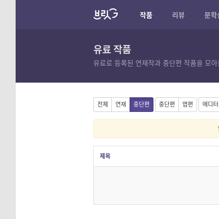
작품
리뷰
문학
유료 작품
유료로 등록된 연재작과 중단편 작품을 모아
전체
연재
중단편
중단편
엽편
에디터
제목