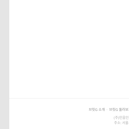
브릿G 소개
·
브릿G 둘러보
(주)민음인
주소: 서울