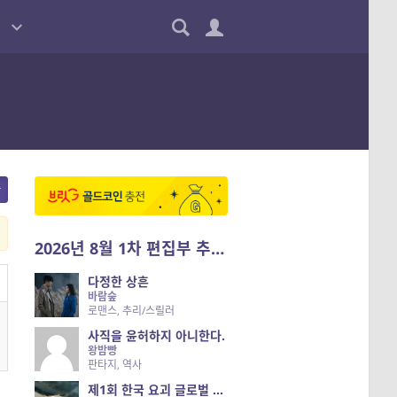
2026년 8월 1차 편집부 추천작
다정한 상흔
바람숲
로맨스, 추리/스릴러
사직을 윤허하지 아니한다.
왕밤빵
판타지, 역사
제1회 한국 요괴 글로벌 진출 공개 오디션 시즌 2 — 나는 요괴다