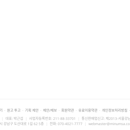
기
·
원고 투고
·
기획 제안
·
제안/제보
·
회원약관
·
유료이용약관
·
개인정보처리방침
·
|
대표: 박근섭
|
사업자등록번호: 211-88-33701
|
통신판매업신고: 제2013-서울강남
시 강남구 도산대로 1길 62 5층
|
전화: 070-4021-7777
|
webmaster@minumsa.c