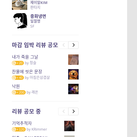
제이알KIM
판타지
중화냉면
일월명
SF
마감 임박 리뷰 공모
내가 죽을 그날
by
청슬
20
찬물에 씻은 문장
by
아침은삼겹살
40
낙원
by
래온
200
리뷰 공모 중
기억추적자
by
KRimmer
120