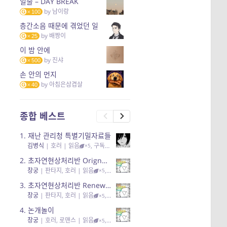
일출 – DAY BREAK
by
남이랑
100
층간소음 때문에 겪었던 일
by
배짱이
25
이 밤 안에
by
진샤
500
손 안의 먼지
by
아침은삼겹살
40
종합 베스트
1.
재난 관리청 특별기밀자료들
김병식
|
호러
| 읽음
, 구독
, 응원95, 리뷰3
×5
2.
초자연현상처리반 Orignal + True Ending
창궁
|
판타지, 호러
| 읽음
, 구독
, 응원6
×5
3.
초자연현상처리반 Renewal
창궁
|
판타지, 호러
| 읽음
, 구독
, 응원82, 리뷰4
×5
4.
논개놀이
창궁
|
호러, 로맨스
| 읽음
, 공감11, 응원25
×5