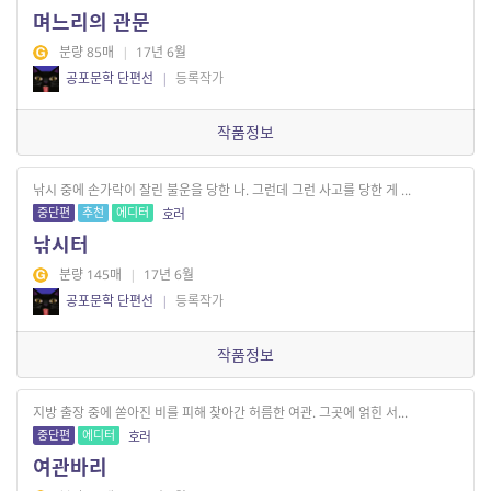
며느리의 관문
분량 85매
|
17년 6월
공포문학 단편선
|
등록작가
작품정보
낚시 중에 손가락이 잘린 불운을 당한 나. 그런데 그런 사고를 당한 게 ...
중단편
추천
에디터
호러
낚시터
분량 145매
|
17년 6월
공포문학 단편선
|
등록작가
작품정보
지방 출장 중에 쏟아진 비를 피해 찾아간 허름한 여관. 그곳에 얽힌 서...
중단편
에디터
호러
여관바리