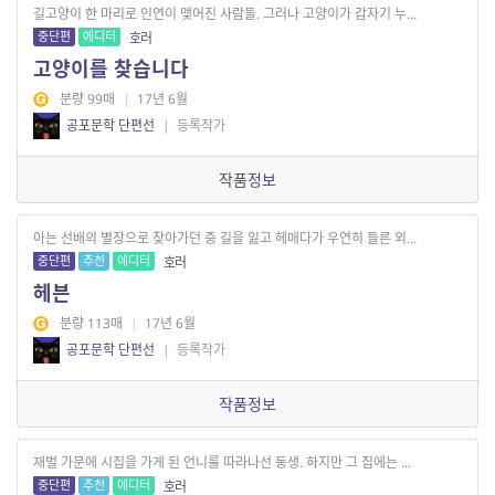
길고양이 한 마리로 인연이 맺어진 사람들. 그러나 고양이가 갑자기 누...
중단편
에디터
호러
고양이를 찾습니다
분량 99매
|
17년 6월
공포문학 단편선
|
등록작가
작품정보
아는 선배의 별장으로 찾아가던 중 길을 잃고 헤매다가 우연히 들른 외...
중단편
추천
에디터
호러
헤븐
분량 113매
|
17년 6월
공포문학 단편선
|
등록작가
작품정보
재벌 가문에 시집을 가게 된 언니를 따라나선 동생. 하지만 그 집에는 ...
중단편
추천
에디터
호러