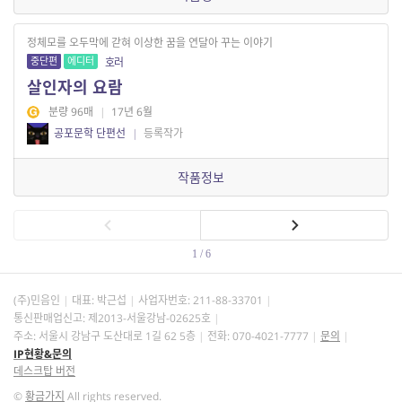
정체모를 오두막에 갇혀 이상한 꿈을 연달아 꾸는 이야기
중단편
에디터
호러
살인자의 요람
분량 96매
|
17년 6월
공포문학 단편선
|
등록작가
작품정보
1 / 6
(주)민음인
대표: 박근섭
사업자번호:
211-88-33701
통신판매업신고: 제2013-서울강남-02625호
주소: 서울시 강남구 도산대로 1길 62 5층
전화: 070-4021-7777
문의
IP현황&문의
데스크탑 버전
©
황금가지
All rights reserved.