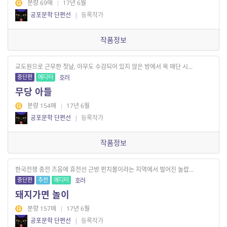
분량 69매
|
17년 6월
공포문학 단편선
|
등록작가
작품정보
교도원으로 근무한 첫날, 아무도 수감되어 있지 않은 방에서 목 매단 시...
중단편
에디터
호러
무당 아들
분량 154매
|
17년 6월
공포문학 단편선
|
등록작가
작품정보
한국전쟁 종전 즈음에 휴전선 근방 펀치볼이라는 지역에서 벌어진 놀랍...
중단편
추천
에디터
호러
돼지가면 놀이
분량 157매
|
17년 6월
공포문학 단편선
|
등록작가