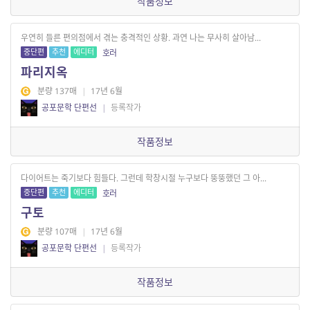
작품정보
우연히 들른 편의점에서 겪는 충격적인 상황. 과연 나는 무사히 살아남...
중단편
추천
에디터
호러
파리지옥
분량 137매
|
17년 6월
공포문학 단편선
|
등록작가
작품정보
다이어트는 죽기보다 힘들다. 그런데 학창시절 누구보다 뚱뚱했던 그 아...
중단편
추천
에디터
호러
구토
분량 107매
|
17년 6월
공포문학 단편선
|
등록작가
작품정보