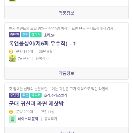
작품정보
인기 록밴드의 보컬 영재는 6000명 이상이 모인 단독 콘서트장에서 갑자...
중단편
추천
에디터
호러, SF
록앤롤싱어(제6회 우수작) – 1
분량 169매
|
20년 6월
ZA 문학
|
등록작가
작품정보
갓 입대한 신병의 눈앞에만 보이는 귀신은 그가 야식으로 먹던 라면에 ...
중단편
추천
에디터
호러, 추리/스릴러
군대 귀신과 라면 제삿밥
분량 209매
|
17년 11월
테이스티 문학
|
등록작가