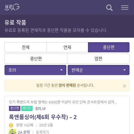
유료 작품
유료로 등록된 연재작과 중단편 작품을 모아볼 수 있습니다.
전체
연재
중단편
중단편
엽편
호러
판매순
×
일정 기간 동안
많이 판매된
순서입니다.
인기 록밴드의 보컬 영재는 6000명 이상이 모인 단독 콘서트장에서 갑자...
중단편
에디터
호러, SF
록앤롤싱어(제6회 우수작) – 2
분량 102매
|
20년 6월
ZA 문학
|
등록작가