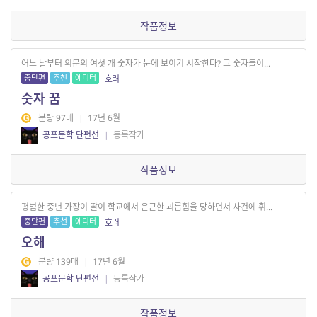
작품정보
어느 날부터 의문의 여섯 개 숫자가 눈에 보이기 시작한다? 그 숫자들이...
중단편
추천
에디터
호러
숫자 꿈
분량 97매
|
17년 6월
공포문학 단편선
|
등록작가
작품정보
평범한 중년 가장이 딸이 학교에서 은근한 괴롭힘을 당하면서 사건에 휘...
중단편
추천
에디터
호러
오해
분량 139매
|
17년 6월
공포문학 단편선
|
등록작가
작품정보