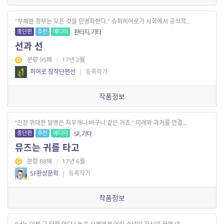
"부패한 정부는 모든 것을 민영화한다." 슈퍼히어로가 사회에서 공식적...
중단편
추천
에디터
판타지, 기타
선과 선
분량 95매
|
17년 2월
히어로 창작단편선
|
등록작가
작품정보
“진정 위대한 발명은 지우개나 바구니 같은 거죠.” 미래와 과거를 연결...
중단편
추천
에디터
SF, 기타
뮤즈는 귀를 타고
분량 88매
|
17년 6월
SF환상문학
|
등록작가
작품정보