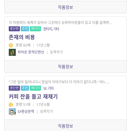
작품정보
각 차원마다 세계가 있어서 그곳마다 슈퍼히어로들이 있고 이를 설계하...
중단편
추천
에디터
판타지, 기타
존재의 비용
분량 82매
|
17년 2월
히어로 창작단편선
|
등록작가
작품정보
“그런 일이 일어나다니 현실이 이야기보다 더 이야기 같다니까.” 어느 ...
중단편
추천
에디터
SF, 기타
커피 잔을 들고 재채기
분량 51매
|
17년 6월
SF환상문학
|
등록작가
작품정보