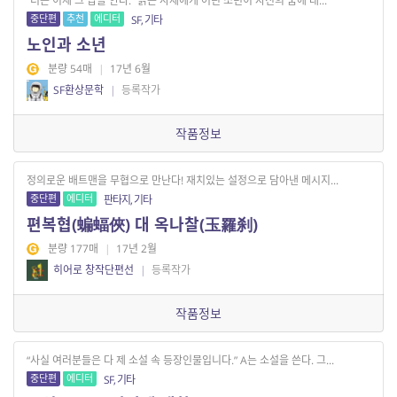
“너는 이제 그 답을 안다.” 늙은 사제에게 어린 소년이 자신의 꿈에 대...
중단편
추천
에디터
SF, 기타
노인과 소년
분량 54매
|
17년 6월
SF환상문학
|
등록작가
작품정보
정의로운 배트맨을 무협으로 만난다! 재치있는 설정으로 담아낸 메시지...
중단편
에디터
판타지, 기타
편복협(蝙蝠俠) 대 옥나찰(玉羅刹)
분량 177매
|
17년 2월
히어로 창작단편선
|
등록작가
작품정보
“사실 여러분들은 다 제 소설 속 등장인물입니다.” A는 소설을 쓴다. 그...
중단편
에디터
SF, 기타