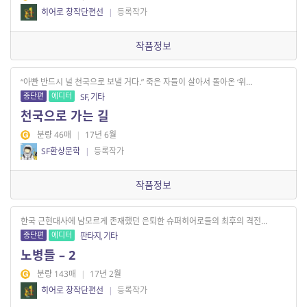
히어로 창작단편선
|
등록작가
작품정보
“아빤 반드시 널 천국으로 보낼 거다.” 죽은 자들이 살아서 돌아온 ‘위...
중단편
에디터
SF, 기타
천국으로 가는 길
분량 46매
|
17년 6월
SF환상문학
|
등록작가
작품정보
한국 근현대사에 남모르게 존재했던 은퇴한 슈퍼히어로들의 최후의 격전...
중단편
에디터
판타지, 기타
노병들 – 2
분량 143매
|
17년 2월
히어로 창작단편선
|
등록작가