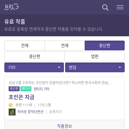
유료 작품
유료로 등록된 연재작과 중단편 작품을 모아볼 수 있습니다.
전체
연재
중단편
중단편
엽편
기타
랜덤
강남구를 수호하는 초인법이 만들어진다면?! 적나라한 한국사회의 현실...
중단편
에디터
판타지, 기타
초인은 지금
분량 111매
|
17년 2월
히어로 창작단편선
|
등록작가
작품정보