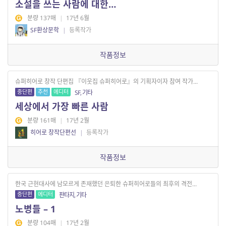
소설을 쓰는 사람에 대한…
분량 137매
|
17년 6월
SF환상문학
|
등록작가
작품정보
슈퍼히어로 창작 단편집 『이웃집 슈퍼히어로』의 기획자이자 참여 작가...
중단편
추천
에디터
SF, 기타
세상에서 가장 빠른 사람
분량 161매
|
17년 2월
히어로 창작단편선
|
등록작가
작품정보
한국 근현대사에 남모르게 존재했던 은퇴한 슈퍼히어로들의 최후의 격전...
중단편
에디터
판타지, 기타
노병들 – 1
분량 104매
|
17년 2월