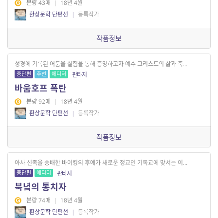
분량 43매
|
18년 4월
환상문학 단편선
|
등록작가
작품정보
성경에 기록된 어둠을 실험을 통해 증명하고자 예수 그리스도의 삶과 죽...
중단편
추천
에디터
판타지
바움호프 폭탄
분량 92매
|
18년 4월
환상문학 단편선
|
등록작가
작품정보
아사 신족을 숭배한 바이킹의 후예가 새로운 정교인 기독교에 맞서는 이...
중단편
에디터
판타지
북녘의 통치자
분량 74매
|
18년 4월
환상문학 단편선
|
등록작가