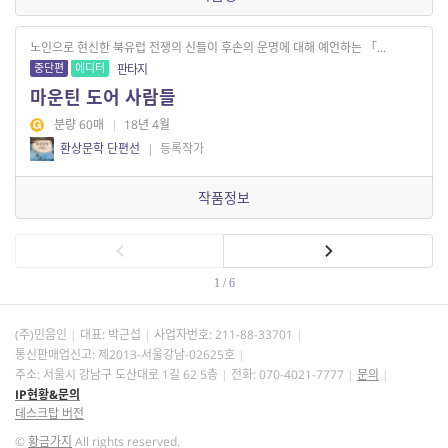
노인으로 현신한 북유럽 전쟁의 신들이 후손의 운명에 대해 예언하는 「...
중단편
에디터
판타지
마운틴 도어 사람들
분량 60매
|
18년 4월
환상문학 단편선
|
등록작가
작품정보
1 / 6
(주)민음인
대표: 박근섭
사업자번호:
211-88-33701
통신판매업신고: 제2013-서울강남-02625호
주소: 서울시 강남구 도산대로 1길 62 5층
전화: 070-4021-7777
문의
IP현황&문의
데스크탑 버전
©
황금가지
All rights reserved.