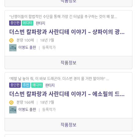
작품정보
"난쟁이들이 합법적인 수단을 통해 가장 긴 터널을 추구하는 것이 왜 잘...
중단편
에디터
판타지
더스번 칼파랑과 사란디테 이야기 – 샹파이의 광부들 1
분량 100매
|
18년 7월
이영도 출판
|
등록작가
작품정보
“제발 날 놓아 줘, 이 바보 드래곤아. 더스번 경이 올 거란 말이야!” ...
중단편
추천
에디터
판타지
더스번 칼파랑과 사란디테 이야기 – 에소릴의 드래곤
분량 166매
|
18년 7월
이영도 출판
|
등록작가
작품정보