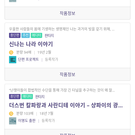
작품정보
우울한 사람들의 몸에 기생하는 생명체인 나는 과거의 빚을 갚기 위해, ...
중단편
추천
에디터
판타지
신나는 나라 이야기
분량 94매
|
19년 2월
단편 프로젝트
|
등록작가
작품정보
“난쟁이들이 합법적인 수단을 통해 가장 긴 터널을 추구하는 것이 왜 잘...
중단편
에디터
판타지
더스번 칼파랑과 사란디테 이야기 – 샹파이의 광부들 2
분량 103매
|
18년 7월
이영도 출판
|
등록작가