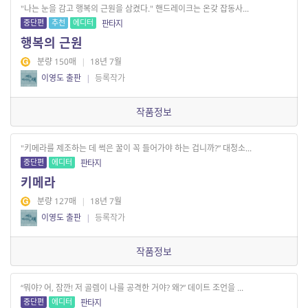
"나는 눈을 감고 행복의 근원을 삼켰다." 핸드레이크는 온갖 잡동사...
중단편
추천
에디터
판타지
행복의 근원
분량 150매
|
18년 7월
이영도 출판
|
등록작가
작품정보
"키메라를 제조하는 데 썩은 꿀이 꼭 들어가야 하는 겁니까?” 대청소...
중단편
에디터
판타지
키메라
분량 127매
|
18년 7월
이영도 출판
|
등록작가
작품정보
“뭐야? 어, 잠깐! 저 골렘이 나를 공격한 거야? 왜?” 데이트 조언을 ...
중단편
에디터
판타지