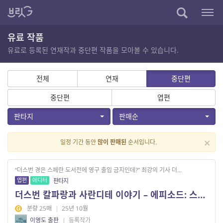
유료 작품
유료로 등록된 연재작과 중단편 작품을 모아볼 수 있습니다.
전체
연재
중단편
중단편
엽편
판타지
판매순
×
일정 기간 동안
많이 판매된
순서입니다.
“더스번 경은 스페란 도서전에 영구 출입 금지인데?” 최강의 기사 더...
엽편
에디터
판타지
더스번 칼파랑과 사란디테 이야기 – 에피소드: 스페란 도서전에서
분량 25매
|
25년 10월
이영도 출판
|
등록작가