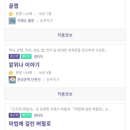
골렘
분량 126매
|
18년 7월
이영도 출판
|
등록작가
작품정보
역사, 문화, 지리, 관습, 법, 언어 등 방대한 세계관을 정교하게 구성한...
중단편
에디터
판타지
알위나 이야기
분량 134매
|
18년 4월
환상문학 단편선
|
등록작가
작품정보
『오즈의 마법사』로 유명한 프랭크 바움의 「마법에 걸린 버펄로」는 ...
중단편
에디터
판타지
마법에 걸린 버펄로