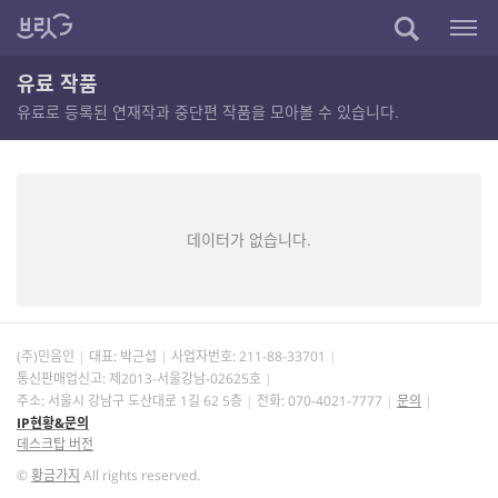
유료 작품
유료로 등록된 연재작과 중단편 작품을 모아볼 수 있습니다.
데이터가 없습니다.
(주)민음인
대표: 박근섭
사업자번호:
211-88-33701
통신판매업신고: 제2013-서울강남-02625호
주소: 서울시 강남구 도산대로 1길 62 5층
전화: 070-4021-7777
문의
IP현황&문의
데스크탑 버전
©
황금가지
All rights reserved.