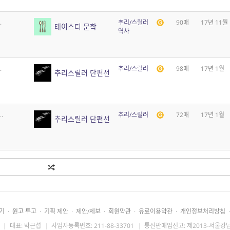
.
추리/스릴러
90매
17년 11월
테이스티 문학
역사
.
추리/스릴러
98매
17년 1월
추리스릴러 단편선
.
추리/스릴러
72매
17년 1월
추리스릴러 단편선
기
·
원고 투고
·
기획 제안
·
제안/제보
·
회원약관
·
유료이용약관
·
개인정보처리방침
·
|
대표: 박근섭
|
사업자등록번호: 211-88-33701
|
통신판매업신고: 제2013-서울강남