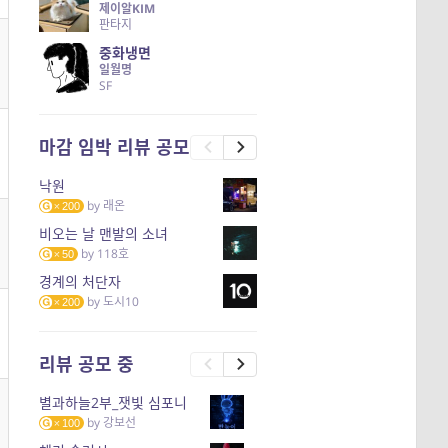
제이알KIM
판타지
중화냉면
일월명
SF
마감 임박 리뷰 공모
낙원
by
래온
200
비오는 날 맨발의 소녀
by
118호
50
경계의 처단자
by
도시10
200
리뷰 공모 중
별과하늘2부_잿빛 심포니
by
강보선
100