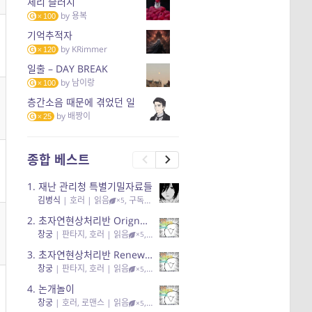
체리 슬러시
by
용복
100
기억추적자
by
KRimmer
120
일출 – DAY BREAK
by
남이랑
100
층간소음 때문에 겪었던 일
by
배짱이
25
종합 베스트
1.
재난 관리청 특별기밀자료들
김병식
|
호러
| 읽음
, 구독
, 응원96, 리뷰3
×5
2.
초자연현상처리반 Orignal + True Ending
창궁
|
판타지, 호러
| 읽음
, 구독
, 응원6
×5
3.
초자연현상처리반 Renewal
창궁
|
판타지, 호러
| 읽음
, 구독
, 응원82, 리뷰4
×5
4.
논개놀이
창궁
|
호러, 로맨스
| 읽음
, 공감11, 응원25
×5