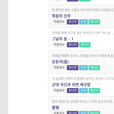
암 판정을 받은 수환은 과거 연인이었던 하정을 버..
죽음의 신부
작품정보
중단편
추천
에디터
지하철 화재 사고로 죽은 여자친구 선아. 어느날 ...
그날의 꿈 – 1
작품정보
중단편
에디터
의뢰를 해결한 후 어느 재개발 단지의 아파트에 몸..
은둔자(들)
작품정보
중단편
추천
에디터
갓 입대한 신병의 눈앞에만 보이는 귀신은 그가 야..
군대 귀신과 라면 제삿밥
작품정보
중단편
추천
에디터
딸의 죽음으로 상심한 의사는 그녀의 남자 친구마..
물뱀
작품정보
중단편
추천
에디터