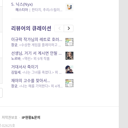
5.
닉스(Nyx)
헤스티아
|
판타지, 추리/스릴러
| 읽음
, 구독
, 응원434
×5
리뷰어의 큐레이션
이규락 작가님의 레트로 호러 리뷰
창궁
, <수상한 게임을 플레이하고 있어> 외 3개 작품
선생님, 거기 서 계시면 안될 것 같은데요-역할 클리셰를 비튼 작품들
노르바
, <역린> 외 9개 작품
거대서사 죽이기
김밀세
, <나는 그녀를 죽였다.> 외 1개 작품
재야의 고수를 찾아서…
창궁
, <나는 해를 기억한다> 외 4개 작품
저작권보호
·
IP현황&문의
-02625호