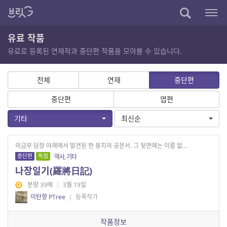
유료 작품
유료로 등록된 연재작과 중단편 작품을 모아볼 수 있습니다.
전체
연재
중단편
중단편
엽편
기타
최신순
의금부 담장 아래에서 발견된 한 뭉치의 공문서. 그 뒷면에는 이름 없...
중단편
독점
역사, 기타
나장일기(羅將日記)
분량 39매
|
3월 19일
이탄향 PTree
|
등록작가
작품정보