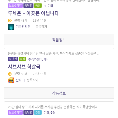
무조건 막아야 한다. 아파트 단지 앞에 사후재생체 관리센터가 웬말이냐...
브릿G계약
중단편
독점
SF, 기타
루세온 – 이곳은 아닙니다
분량 48매
|
25년 11월
기록관리인
|
등록작가
작품정보
은행동 경찰서에 접수된 연쇄 실종 사건. 특이하게도 실종된 여성들은 ...
중단편
독점
추리/스릴러, 기타
샤브샤브 학살극
분량 83매
|
25년 11월
란사
|
등록작가
작품정보
20만 원의 중고 거래 사기를 저지른 주인공 손상희는 '사기특별법'이라...
브릿G계약
중단편
추천
기타, 호러