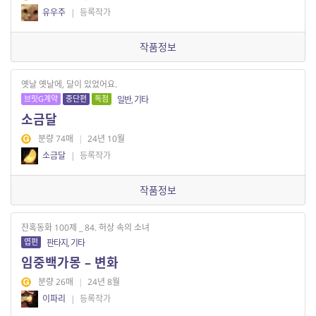
유우주
|
등록작가
작품정보
옛날 옛날에, 달이 있었어요.
브릿G계약
중단편
독점
일반, 기타
소금달
분량 74매
|
24년 10월
소금달
|
등록작가
작품정보
잔혹동화 100제 _ 84. 허상 속의 소녀
엽편
판타지, 기타
임중백가몽 – 변화
분량 26매
|
24년 8월
이파리
|
등록작가