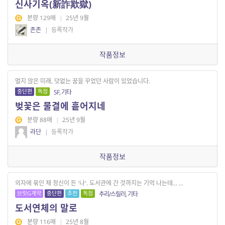
신사기옥(新詐欺獄)
분량 129매
|
25년 9월
존존
|
등록작가
작품정보
멀지 않은 미래, 덧없는 꿈을 꾸었던 사람이 있었습니다.
중단편
독점
SF, 기타
벚꽃은 물결에 흩어지네
분량 88매
|
25년 9월
라단
|
등록작가
작품정보
의자에 묶인 채 정신이 든 '나'. 도서관에 간 것까지는 기억 나는데... ...
브릿G계약
중단편
추천
독점
추리/스릴러, 기타
도서연체의 말로
분량 116매
|
25년 8월