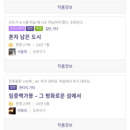
작품정보
모두가 도시를 떠날 때 나도 떠났어야 했다. 후회된다.
브릿G계약
엽편
독점
일반, 기타
혼자 남은 도시
분량 27매
|
24년 7월
서울쥐
|
등록작가
작품정보
잔혹동화 100제 _ 40. 비가 내려요. 하늘에서 비가 내려요.
엽편
판타지, 기타
임중백가몽 – 그 평화로운 섬에서
분량 23매
|
24년 6월
이파리
|
등록작가
작품정보