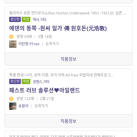
릴리어스 호튼 언더우드(Lillias Horton Underwood, 1851–1921)는 실존 ...
중단편
독점
역사, 기타
에덴의 동쪽 -원씨 일가 傳 원호돈(元浩敦)
분량 59매
|
3월 18일
이탄향 PTree
|
등록작가
작품정보
특별 편성! 나이, 성적 지향, 과거 이력 All Free 무법지대 연애프로그...
중단편
독점
로맨스, 기타
패스트 러브 솔루션♥아일랜드
분량 132매
|
2월 27일
송할라
|
등록작가
작품정보