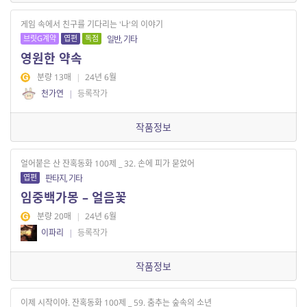
게임 속에서 친구를 기다리는 '나'의 이야기
브릿G계약
엽편
독점
일반, 기타
영원한 약속
분량 13매
|
24년 6월
천가연
|
등록작가
작품정보
얼어붙은 산 잔혹동화 100제 _ 32. 손에 피가 묻었어
엽편
판타지, 기타
임중백가몽 – 얼음꽃
분량 20매
|
24년 6월
이파리
|
등록작가
작품정보
이제 시작이야. 잔혹동화 100제 _ 59. 춤추는 숲속의 소년