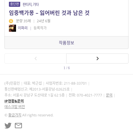
중단편
판타지, 기타
임중백가몽 – 잃어버린 것과 남은 것
분량 35매
|
24년 6월
이파리
|
등록작가
작품정보
1 / 6
(주)민음인
대표: 박근섭
사업자번호:
211-88-33701
통신판매업신고: 제2013-서울강남-02625호
주소: 서울시 강남구 도산대로 1길 62 5층
전화: 070-4021-7777
문의
IP현황&문의
데스크탑 버전
©
황금가지
All rights reserved.