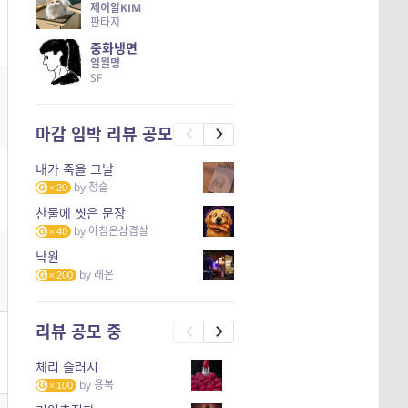
제이알KIM
판타지
중화냉면
일월명
SF
마감 임박 리뷰 공모
내가 죽을 그날
by
청슬
20
찬물에 씻은 문장
by
아침은삼겹살
40
낙원
by
래온
200
리뷰 공모 중
체리 슬러시
by
용복
100