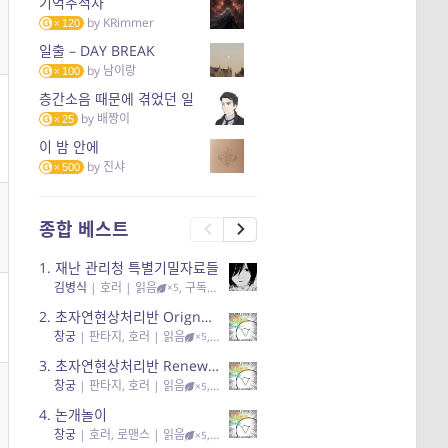
기억추적자
by
KRimmer
120
일출 – DAY BREAK
by
남이랑
100
층간소음 때문에 겪었던 일
by
배짱이
25
이 밤 안에
by
진샤
500
종합 베스트
1.
재난 관리청 특별기밀자료들
김병식
|
호러
| 읽음
, 구독
, 응원95, 리뷰3
×5
2.
초자연현상처리반 Orignal + True Ending
창궁
|
판타지, 호러
| 읽음
, 구독
, 응원6
×5
3.
초자연현상처리반 Renewal
창궁
|
판타지, 호러
| 읽음
, 구독
, 응원82, 리뷰4
×5
4.
논개놀이
창궁
|
호러, 로맨스
| 읽음
, 공감11, 응원25
×5