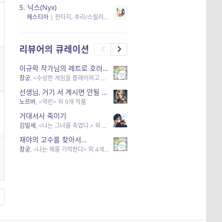
5.
닉스(Nyx)
헤스티아
|
판타지, 추리/스릴러
| 읽음
, 구독
, 응원434
×5
리뷰어의 큐레이션
이규락 작가님의 레트로 호러 리뷰
창궁
, <수상한 게임을 플레이하고 있어> 외 3개 작품
선생님, 거기 서 계시면 안될 것 같은데요-역할 클리셰를 비튼 작품들
노르바
, <역린> 외 9개 작품
거대서사 죽이기
김밀세
, <나는 그녀를 죽였다.> 외 1개 작품
재야의 고수를 찾아서…
창궁
, <나는 해를 기억한다> 외 4개 작품