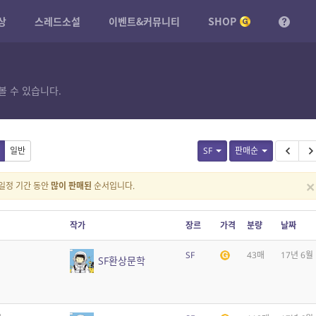
상
스레드소설
이벤트&커뮤니티
SHOP
볼 수 있습니다.
일반
SF
판매순
×
일정 기간 동안
많이 판매된
순서입니다.
작가
장르
가격
분량
날짜
SF
43매
17년 6월
SF환상문학