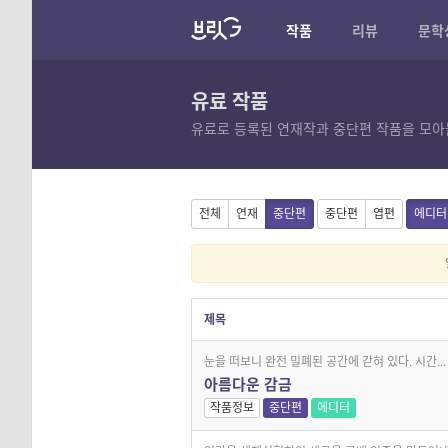
작품
리뷰
문학
유료 작품
유료로 등록된 연재작과 중단편 작품을 모아
전체
연재
중단편
중단편
엽편
에디터
제목
눈을 떠보니 완전 밀폐된 공간에 갇혀 있다. 시간...
아름다운 감금
작품정보
중단편
에디터