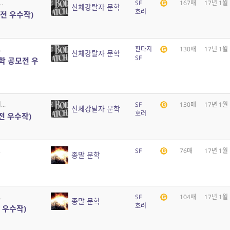
.
SF
167매
17년 1월
신체강탈자 문학
호러
전 우수작)
.
판타지
130매
17년 1월
신체강탈자 문학
SF
문학 공모전 우
..
SF
130매
17년 1월
신체강탈자 문학
호러
전 우수작)
.
SF
76매
17년 1월
종말 문학
.
SF
104매
17년 1월
종말 문학
호러
 우수작)