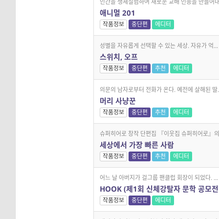
인간을 생체실험하여 새로운 교배 인종을 만들어내.
애니멀 201
작품정보
중단편
에디터
성별을 자유롭게 선택할 수 있는 세상. 자유가 억...
스위치, 오프
작품정보
중단편
추천
에디터
의문의 남자로부터 전화가 온다. 예전에 살해된 딸..
머리 사냥꾼
작품정보
중단편
추천
에디터
슈퍼히어로 창작 단편집 『이웃집 슈퍼히어로』의 .
세상에서 가장 빠른 사람
작품정보
중단편
추천
에디터
어느 날 아버지가 걸그룹 팬클럽 회장이 되었다. ...
HOOK (제1회 신체강탈자 문학 공모전
작품정보
중단편
에디터