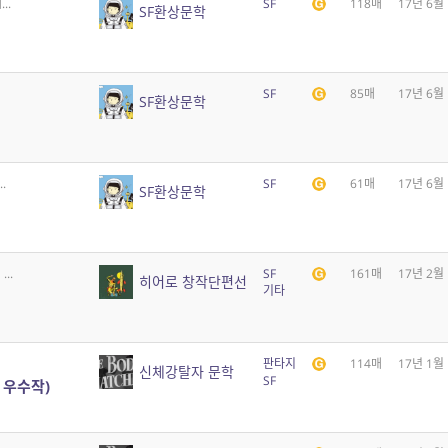
..
SF
118매
17년 6월
SF환상문학
SF
85매
17년 6월
SF환상문학
.
SF
61매
17년 6월
SF환상문학
..
SF
161매
17년 2월
히어로 창작단편선
기타
판타지
114매
17년 1월
신체강탈자 문학
SF
 우수작)