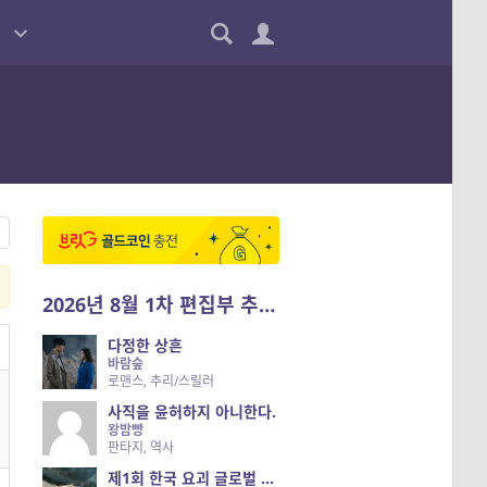
2026년 8월 1차 편집부 추천작
다정한 상흔
바람숲
로맨스, 추리/스릴러
사직을 윤허하지 아니한다.
왕밤빵
판타지, 역사
제1회 한국 요괴 글로벌 진출 공개 오디션 시즌 2 — 나는 요괴다