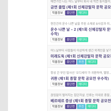
애연가인 나는 어느 날부터 회사 내 끽연 동지들이..
금연 클럽 (제1회 신체강탈자 문학 공모
작품정보
중단편
에디터
현진건의 운수 나쁜 날을 주된 소재로 B사감과 러..
운수 나쁜 날 – 2 (제1회 신체강탈자 
수작)
작품정보
중단편
에디터
어느날부터 사람들이 이상하게 생긴 외계인을 낳기.
미래도둑 (제1회 신체강탈자 문학 공모
작품정보
중단편
추천
에디터
항성 간 무인 탐사선 '오디세이'가 귀환하여, 멸망..
귀환 (제1회 종말 문학 공모전 우수작)
작품정보
중단편
에디터
끊임없이 벌어지는 집단자살. 인류는 이대로 종말..
베르테르 증상 (제1회 종말 문학 공모전
작품정보
중단편
추천
에디터