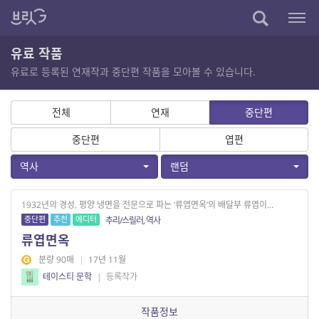
유료 작품
유료로 등록된 연재작과 중단편 작품을 모아볼 수 있습니다.
전체
연재
중단편
중단편
엽편
역사
랜덤
1932년의 경성, 평양 냉면을 전문으로 파는 ‘류엽면옥’의 배달부 류엽이...
중단편
추천
에디터
추리/스릴러, 역사
류엽면옥
분량 90매
|
17년 11월
테이스티 문학
|
등록작가
작품정보