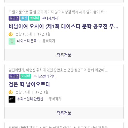
오랜 가뭄으로 풀 한 포기 자라지 않고 사냥감 역시 씨가 말라 굶어 죽...
중단편
추천
에디터
판타지, 역사
비님이여 오시어 (제1회 테이스티 문학 공모전 우수작)
분량 186매
|
17년 1월
테이스티 문학
|
등록작가
작품정보
임진왜란기, 이순신 휘하에 있던 장만호는 군관 정평구와 함께 왜군에 ...
중단편
에디터
추리/스릴러, 역사
검은 학 날아오르다
분량 84매
|
17년 1월
추리스릴러 단편선
|
등록작가
작품정보