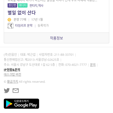
후회할 때마다 과거가 바뀐다는 설정을 이야기 전개 구조 자체에 적용한...
중단편
에디터
판타지, 역사
별일 없이 산다
분량 77매
|
17년 1월
타임리프 문학
|
등록작가
작품정보
(주)민음인
대표: 박근섭
사업자번호:
211-88-33701
통신판매업신고: 제2013-서울강남-02625호
주소: 서울시 강남구 도산대로 1길 62 5층
전화: 070-4021-7777
문의
IP현황&문의
데스크탑 버전
©
황금가지
All rights reserved.