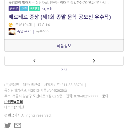
끊임없이 벌어지는 집단자살. 인류는 이대로 종말하는가? 영화 '연가시'...
중단편
추천
에디터
SF, 호러
베르테르 증상 (제1회 종말 문학 공모전 우수작)
분량 104매
|
17년 1월
종말 문학
|
등록작가
작품정보
2 / 3
(주)민음인
대표: 박근섭
사업자번호:
211-88-33701
통신판매업신고: 제2013-서울강남-02625호
주소: 서울시 강남구 도산대로 1길 62 5층
전화: 070-4021-7777
문의
IP현황&문의
데스크탑 버전
©
황금가지
All rights reserved.