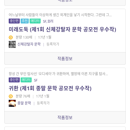
어느날부터 사람들이 이상하게 생긴 외계인을 낳기 시작한다. 그런데 그...
중단편
추천
에디터
SF, 호러
미래도둑 (제1회 신체강탈자 문학 공모전 우수작)
분량 130매
|
17년 1월
신체강탈자 문학
|
등록작가
작품정보
항성 간 무인 탐사선 '오디세이'가 귀환하여, 멸망에 이른 지구를 탐사...
중단편
에디터
SF
귀환 (제1회 종말 문학 공모전 우수작)
분량 76매
|
17년 1월
종말 문학
|
등록작가
작품정보