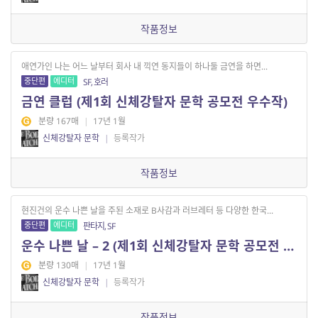
작품정보
애연가인 나는 어느 날부터 회사 내 끽연 동지들이 하나둘 금연을 하면...
중단편
에디터
SF, 호러
금연 클럽 (제1회 신체강탈자 문학 공모전 우수작)
분량 167매
|
17년 1월
신체강탈자 문학
|
등록작가
작품정보
현진건의 운수 나쁜 날을 주된 소재로 B사감과 러브레터 등 다양한 한국...
중단편
에디터
판타지, SF
운수 나쁜 날 – 2 (제1회 신체강탈자 문학 공모전 우수작)
분량 130매
|
17년 1월
신체강탈자 문학
|
등록작가
작품정보