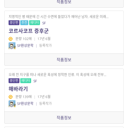
작품정보
치명적인 병 때문에 긴 시간 수면에 들었다가 깨어난 남자. 새로운 미래...
중단편
추천
에디터
SF
코르사코프 증후군
분량 102매
|
17년 6월
SF환상문학
|
등록작가
작품정보
오래 전 지구를 떠나 새로운 혹성에 정착한 인류. 이 혹성에 오래 전부...
중단편
에디터
SF
해바라기
분량 139매
|
17년 6월
SF환상문학
|
등록작가
작품정보