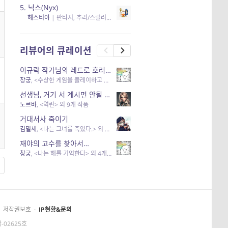
5.
닉스(Nyx)
헤스티아
|
판타지, 추리/스릴러
| 읽음
, 구독
, 응원434
×5
리뷰어의 큐레이션
이규락 작가님의 레트로 호러 리뷰
창궁
, <수상한 게임을 플레이하고 있어> 외 3개 작품
선생님, 거기 서 계시면 안될 것 같은데요-역할 클리셰를 비튼 작품들
노르바
, <역린> 외 9개 작품
거대서사 죽이기
김밀세
, <나는 그녀를 죽였다.> 외 1개 작품
재야의 고수를 찾아서…
창궁
, <나는 해를 기억한다> 외 4개 작품
저작권보호
·
IP현황&문의
-02625호