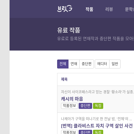
작품
리뷰
문학
유료 작품
유료로 등록된 연재작과 중단편 작품을 모아
전체
연재
중단편
에디터
일반
제목
자신이 사이코패스라고 믿는 경찰 '황소라'가 실종..
캐시의 마음
작품정보
중단편
독점
나제아가 구역을 떠나기로 한 전날 밤, '전체'의 ...
[번역] 클라비스트 자치 구역 살인 사건
작품정보
중단편
독점