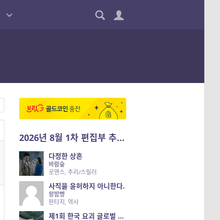
2026년 8월 1차 편집부 추천작
다정한 상흔
바람숲
로맨스, 추리/스릴러
사직을 윤허하지 아니한다.
왕밤빵
판타지, 역사
제1회 한국 요괴 글로벌 진출 공개 오디션 시즌 2 — 나는 요괴다