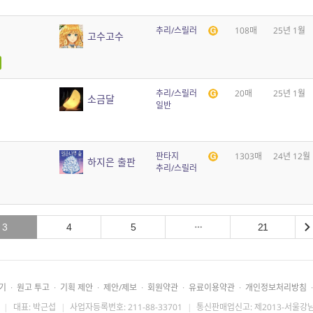
추리/스릴러
108매
25년 1월
고수고수
추리/스릴러
20매
25년 1월
소금달
일반
판타지
1303매
24년 12월
하지은 출판
추리/스릴러
3
4
5
21
기
·
원고 투고
·
기획 제안
·
제안/제보
·
회원약관
·
유료이용약관
·
개인정보처리방침
·
|
대표: 박근섭
|
사업자등록번호: 211-88-33701
|
통신판매업신고: 제2013-서울강남