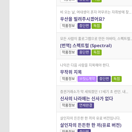
비 오는 날, 여대생이 혼자 머무르는 자취방에 찾...
우산을 빌려주시겠어요?
작품정보
중단편
독점
모든 사람이 홀로그램으로 만든 아바타, 스펙트럴..
[번역] 스펙트럴 (Spectral)
작품정보
중단편
독점
나익은 다음 사람을 지목해야 한다.
무작위 지목
작품정보
브릿G계약
중단편
독점
증권거래소가 막 세워졌던 17세기 초 런던. 내...
신사의 나라에는 신사가 없다
작품정보
연재완결
살인자의 든든한 한 끼의 유료 버전입니다.
살인자의 든든한 한 끼(유료 버전)
작품정보
중단편