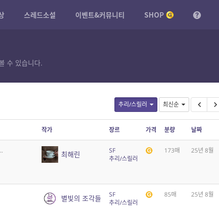
상
스레드소설
이벤트&커뮤니티
SHOP
볼 수 있습니다.
추리/스릴러
최신순
작가
장르
가격
분량
날짜
.
SF
173매
25년 8월
최해린
추리/스릴러
SF
85매
25년 8월
별빛의 조각들
추리/스릴러