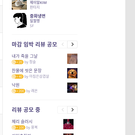
제이알KIM
판타지
중화냉면
일월명
SF
마감 임박 리뷰 공모
내가 죽을 그날
by
청슬
20
찬물에 씻은 문장
by
아침은삼겹살
40
낙원
by
래온
200
리뷰 공모 중
체리 슬러시
by
용복
100