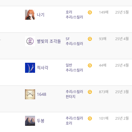
호러
149매
25년 5월
나기
추리/스릴러
.
SF
93매
25년 4월
별빛의 조각들
추리/스릴러
일반
44매
25년 4월
적사각
추리/스릴러
추리/스릴러
873매
25년 3월
1648
판타지
추리/스릴러
101매
25년 2월
두봉
호러