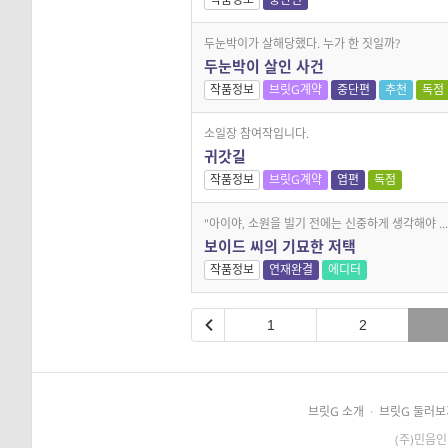
두눈박이가 살해당했다. 누가 한 짓일까?
두눈박이 살인 사건
작품정보
브릿G계약
중단편
추천
독점
소일장 참여작입니다.
귀갓길
작품정보
브릿G계약
엽편
독점
"아이야, 소원을 빌기 전에는 신중하게 생각해야 ...
보이드 씨의 기묘한 저택
작품정보
연재완결
에디터
1
2
브릿G 소개
·
브릿G 둘러보
(주)민음인