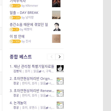
기억추적자
by
KRimmer
120
일출 – DAY BREAK
by
남이랑
100
층간소음 때문에 겪었던 일
by
배짱이
25
이 밤 안에
by
진샤
500
종합 베스트
1.
재난 관리청 특별기밀자료들
김병식
|
호러
| 읽음
, 구독
, 응원95, 리뷰3
×5
2.
초자연현상처리반 Orignal + True Ending
창궁
|
판타지, 호러
| 읽음
, 구독
, 응원6
×5
3.
초자연현상처리반 Renewal
창궁
|
판타지, 호러
| 읽음
, 구독
, 응원82, 리뷰4
×5
4.
논개놀이
창궁
|
호러, 로맨스
| 읽음
, 공감11, 응원25
×5