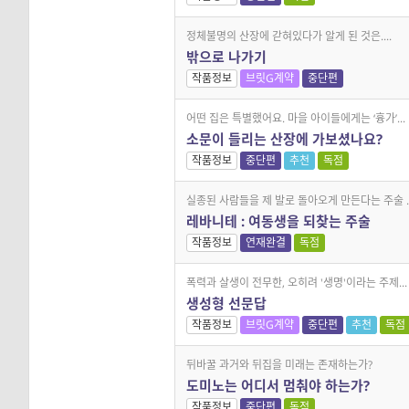
정체불명의 산장에 갇혀있다가 알게 된 것은....
밖으로 나가기
작품정보
브릿G계약
중단편
어떤 집은 특별했어요. 마을 아이들에게는 ‘흉가’...
소문이 들리는 산장에 가보셨나요?
작품정보
중단편
추천
독점
실종된 사람들을 제 발로 돌아오게 만든다는 주술 ..
레바니테 : 여동생을 되찾는 주술
작품정보
연재완결
독점
폭력과 살생이 전무한, 오히려 '생명'이라는 주제...
생성형 선문답
작품정보
브릿G계약
중단편
추천
독점
뒤바꿀 과거와 뒤집을 미래는 존재하는가?
도미노는 어디서 멈춰야 하는가?
작품정보
중단편
독점