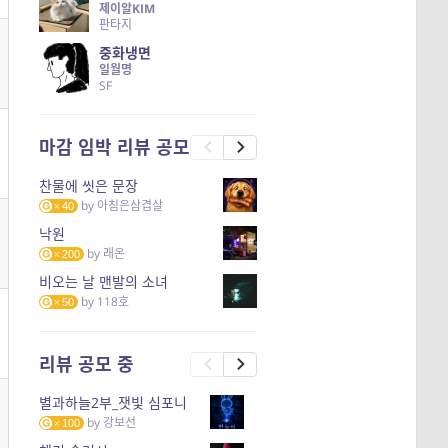
제이알KIM
판타지
중화냉면
일월명
SF
마감 임박 리뷰 공모
찬물에 씻은 문장
by
아침은삼겹살
40
낙원
by
래온
200
비오는 날 맨발의 소녀
by
118호
50
리뷰 공모 중
별과하늘2부_잿빛 심포니
by
강보선
100