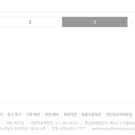
2
3
기
·
원고 투고
·
기획 제안
·
제안/제보
·
회원약관
·
유료이용약관
·
개인정보처리방침
·
|
대표: 박근섭
|
사업자등록번호: 211-88-33701
|
통신판매업신고: 제2013-서울강남
시 강남구 도산대로 1길 62 5층
|
전화: 070-4021-7777
|
webmaster@minumsa.c