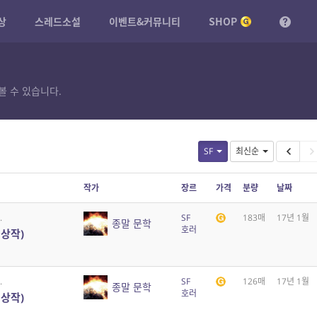
상
스레드소설
이벤트&커뮤니티
SHOP
볼 수 있습니다.
SF
최신순
작가
장르
가격
분량
날짜
.
SF
183매
17년 1월
종말 문학
호러
대상작)
.
SF
126매
17년 1월
종말 문학
호러
대상작)