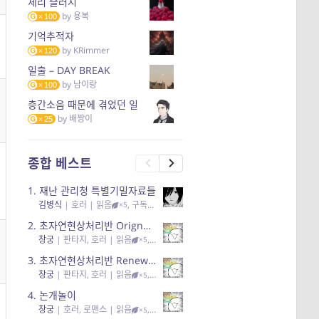
체리 슬러시
by
용복
100
기억추적자
by
KRimmer
120
일출 – DAY BREAK
by
남이랑
100
층간소음 때문에 겪었던 일
by
배짱이
25
종합 베스트
1.
재난 관리청 특별기밀자료들
김병식
|
호러
| 읽음
, 구독
, 응원95, 리뷰3
×5
2.
초자연현상처리반 Orignal + True Ending
창궁
|
판타지, 호러
| 읽음
, 구독
, 응원6
×5
3.
초자연현상처리반 Renewal
창궁
|
판타지, 호러
| 읽음
, 구독
, 응원82, 리뷰4
×5
4.
논개놀이
창궁
|
호러, 로맨스
| 읽음
, 공감11, 응원25
×5