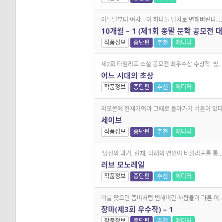
어느날부터 여자들이 하나둘 남자로 변해버린다. ..
10개월 – 1 (제1회 종말 문학 공모전 
작품정보
중단편
추천
에디터
제2회 타임리프 소설 공모전 최우수상 수상작. 빚..
어느 시대의 초상
작품정보
중단편
추천
에디터
리모콘에 현재기억과 그때로 돌아가기 버튼이 있다.
세이브
작품정보
중단편
추천
에디터
'당신의 과거, 현재, 미래의 연인이 타임리프를 통..
러브 모노레일
작품정보
중단편
추천
에디터
비를 맞으면 좀비처럼 변해버린 사람들이 다른 이..
장마(제3회 우수작) – 1
작품정보
중단편
추천
에디터