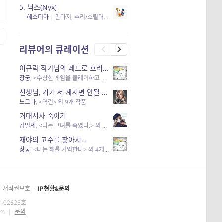
5.
닉스(Nyx)
헤스티아
|
판타지, 추리/스릴러
| 읽음
, 구독
, 응원434
×5
리뷰어의 큐레이션
이규락 작가님의 레트로 호러 리뷰
창궁
, <수상한 게임을 플레이하고 있어> 외 3개 작품
선생님, 거기 서 계시면 안될 것 같은데요-역할 클리셰를 비튼 작품들
노르바
, <역린> 외 9개 작품
거대서사 죽이기
김밀세
, <나는 그녀를 죽였다.> 외 1개 작품
재야의 고수를 찾아서…
창궁
, <나는 해를 기억한다> 외 4개 작품
저작권보호
·
IP현황&문의
-02625호
om
|
문의