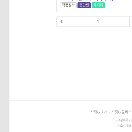
작품정보
중단편
에디터
1
브릿G 소개
·
브릿G 둘러보
(주)민음인
주소: 서울