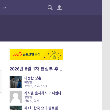
2026년 8월 1차 편집부 추천작
다정한 상흔
바람숲
로맨스, 추리/스릴러
사직을 윤허하지 아니한다.
왕밤빵
판타지, 역사
제1회 한국 요괴 글로벌 진출 공개 오디션 시즌 2 — 나는 요괴다