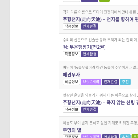
각기 다른 이름으로 드디어 전쟁터에서 만나게 된 ..
주향천지(走向天池) – 천지를 향하여 
작품정보
연재완결
승려의 신분으로 검술을 통해 부처가 되는 검객 이..
검: 무운행장기[전2권]
작품정보
연재완결
마님이 '동물무협이라 하면 동물이 주연이거나 말..
애견무사
작품정보
브릿G계약
연재완결
추천
엇갈린 운명을 되돌리기 위해 다른 이름으로 살게 ..
주향천지(走向天池) – 죽지 않는 신령 
작품정보
연재완결
이름도 부여 받지 못하고 살인 기계로 키워진 무명..
무명의 별
작품정보
브릿G계약
연재완결
추천
독