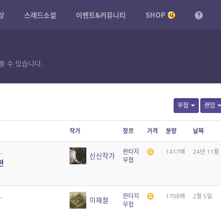
상
스레드소설
이벤트&커뮤니티
SHOP
볼 수 있습니다.
무협
랜덤
작가
장르
가격
분량
날짜
.
판타지
1417매
24년 11월
신신작가
무협
편
.
판타지
1708매
2월 5일
이재철
무협