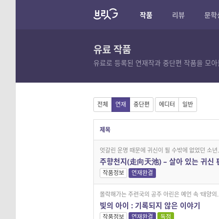
작품
리뷰
문학
유료 작품
유료로 등록된 연재작과 중단편 작품을 모아
전체
연재
중단편
에디터
일반
제목
엇갈린 운명 때문에 귀신이 될 수밖에 없었던 소년..
주향천지(走向天池) – 살아 있는 귀신 
작품정보
연재완결
몰락해가는 주련국의 공주 아린은 예언 속 ‘태양의..
빛의 아이 : 기록되지 않은 이야기
작품정보
연재완결
독점