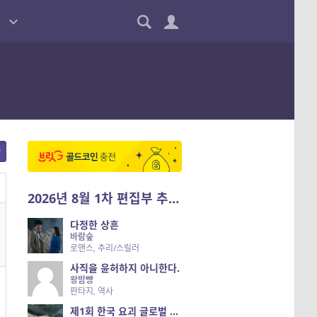
2026년 8월 1차 편집부 추천작
다정한 상흔
바람숲
로맨스, 추리/스릴러
사직을 윤허하지 아니한다.
왕밤빵
판타지, 역사
제1회 한국 요괴 글로벌 진출 공개 오디션 시즌 2 — 나는 요괴다