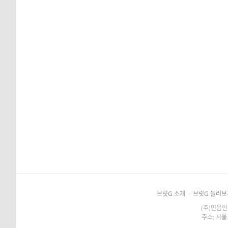
브릿G 소개
·
브릿G 둘러보
(주)민음인
주소: 서울