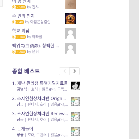
이 밤 안에
by
진샤
500
손 안의 먼지
by
아침은삼겹살
40
학교 괴담
by
아빠딸
100
백위록(白僞錄): 창백한 자의 기록(The Pallidette)
by
윤휘
300
종합 베스트
1.
재난 관리청 특별기밀자료들
김병식
|
호러
| 읽음
, 구독
, 응원94, 리뷰3
×5
2.
초자연현상처리반 Orignal + True Ending
창궁
|
판타지, 호러
| 읽음
, 구독
, 응원6
×5
3.
초자연현상처리반 Renewal
창궁
|
판타지, 호러
| 읽음
, 구독
, 응원82, 리뷰4
×5
4.
논개놀이
창궁
|
호러, 로맨스
| 읽음
, 공감11, 응원25
×5