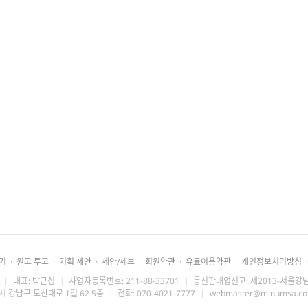
기
·
원고 투고
·
기획 제안
·
제안/제보
·
회원약관
·
유료이용약관
·
개인정보처리방침
·
|
대표: 박근섭
|
사업자등록번호: 211-88-33701
|
통신판매업신고: 제2013-서울강남
시 강남구 도산대로 1길 62 5층
|
전화: 070-4021-7777
|
webmaster@minumsa.c