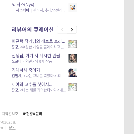
5.
닉스(Nyx)
헤스티아
|
판타지, 추리/스릴러
| 읽음
, 구독
, 응원434
×5
리뷰어의 큐레이션
이규락 작가님의 레트로 호러 리뷰
창궁
, <수상한 게임을 플레이하고 있어> 외 3개 작품
선생님, 거기 서 계시면 안될 것 같은데요-역할 클리셰를 비튼 작품들
노르바
, <역린> 외 9개 작품
거대서사 죽이기
김밀세
, <나는 그녀를 죽였다.> 외 1개 작품
재야의 고수를 찾아서…
창궁
, <나는 해를 기억한다> 외 4개 작품
저작권보호
·
IP현황&문의
-02625호
om
|
문의