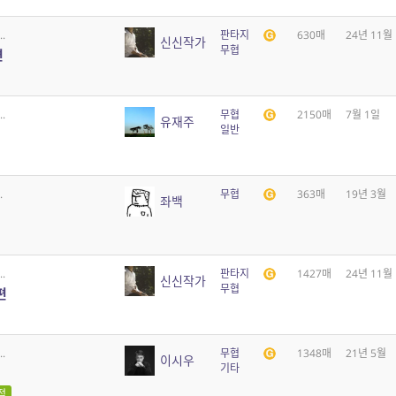
.
판타지
630매
24년 11월
신신작가
무협
편
.
무협
2150매
7월 1일
유재주
일반
.
무협
363매
19년 3월
좌백
.
판타지
1427매
24년 11월
신신작가
무협
편
.
무협
1348매
21년 5월
이시우
기타
점