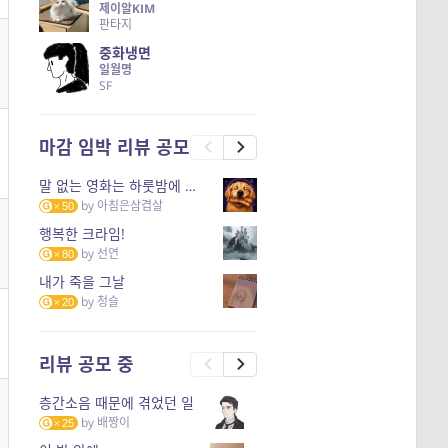
제이알KIM
판타지
중화냉면
일월명
SF
마감 임박 리뷰 공모
말 없는 영화는 하룻밤에 몇 리를 갈 수 있을까
by
아침은삼겹살
50
행복한 크라임!
by
선연
80
내가 죽을 그날
by
청슬
20
리뷰 공모 중
층간소음 때문에 겪었던 일
by
배짱이
25