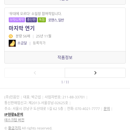
'무대에 오르다' 소일장 참여작입니다.
브릿G계약
중단편
독점
로맨스, 일반
마지막 연기
분량 56매
|
25년 11월
소금달
|
등록작가
작품정보
1 / 11
(주)민음인
대표: 박근섭
사업자번호:
211-88-33701
통신판매업신고: 제2013-서울강남-02625호
주소: 서울시 강남구 도산대로 1길 62 5층
전화: 070-4021-7777
문의
IP현황&문의
데스크탑 버전
©
황금가지
All rights reserved.