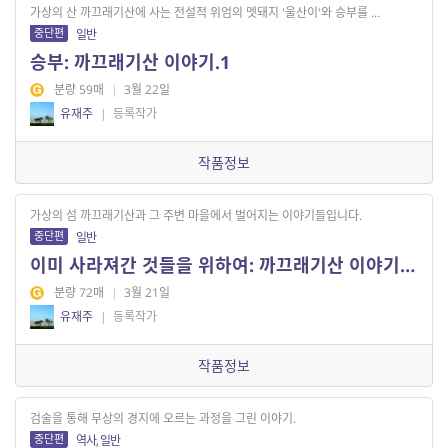
가상의 산 까끄래기산에 사는 전설적 위엄의 멧돼지 '울산이'와 승부를 ...
중단편
일반
승부: 까끄래기산 이야기.1
분량 59매
|
3월 22일
유재주
|
등록작가
작품정보
가상의 섬 까끄래기산과 그 주변 마을에서 벌어지는 이야기들입니다.
중단편
일반
이미 사라져간 것들을 위하여: 까끄래기산 이야기.序
분량 72매
|
3월 21일
유재주
|
등록작가
작품정보
검술을 통해 무상의 경지에 오르는 과정을 그린 이야기.
중단편
역사, 일반