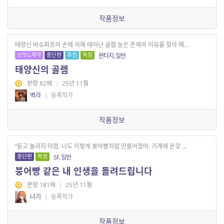
작품정보
태양신 바슈파흐의 손에 의해 태어난 골렘 눔은 존재의 이유를 찾아 헤...
브릿G계약
중단편
추천
독점
판타지, 일반
태양신의 골렘
분량 82매
|
25년 11월
벽라
|
등록작가
작품정보
“듣고 놀라지 마렴. 너도 이렇게 붕어빵처럼 만들어졌어. 기계에 온갖 ...
중단편
독점
SF, 일반
붕어빵 같은 내 인생을 돌려드립니다
분량 181매
|
25년 11월
나기
|
등록작가
작품정보