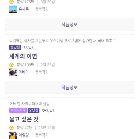
분량 175매
|
3월 20일
유재주
|
등록작가
작품정보
박지해는 회사를 그만두고 우주여행 프로그램에 참가한다. 국내 최초로 ...
중단편
SF, 일반
세계의 이면
분량 109매
|
2월 23일
라비아
|
등록작가
작품정보
어느 한 사이코패스의 실험
브릿G계약
중단편
호러, 일반
묻고 싶은 것
분량 47매
|
25년 12월
이일경
|
등록작가