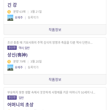
긴 강
분량 63매
|
3월 21일
유재주
|
등록작가
작품정보
조선 중종 때 기묘사화의 주역 김식의 망명과 죽음을 다룬 역사 단편소...
중단편
역사, 일반
상신(喪神)
분량 79매
|
3월 20일
유재주
|
등록작가
작품정보
부유하지 못한 생활 속에서 꿋꿋하게 사형제를 키운 어머니가 50세의 나...
중단편
일반
어머니의 초상