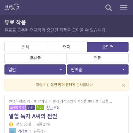
유료 작품
유료로 등록된 연재작과 중단편 작품을 모아볼 수 있습니다.
전체
연재
중단편
중단편
엽편
일반
판매순
×
일정 기간 동안
많이 판매된
순서입니다.
안녕하세요. 리리브 작가님. 이렇게 갑작스럽게 서신을 보내 놀라셨을 ...
브릿G계약
엽편
독점
일반, 호러
열혈 독자 A씨의 전언
분량 30매
|
6월 21일
리리브
|
등록작가