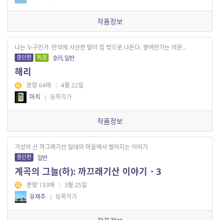
작품정보
나는 누구인가. 만삭에 사산한 딸이 집 밖으로 나돈다. 쌓여만가는 의문...
중단편
독점
호러, 일반
해리
분량 64매
|
4월 22일
마치
|
등록작가
작품정보
가상의 산 까그래기산 일대의 마을에서 벌어지는 이야기
중단편
일반
계곡의 그늘(하): 까끄래기산 이야기・3
분량 133매
|
3월 25일
유재주
|
등록작가