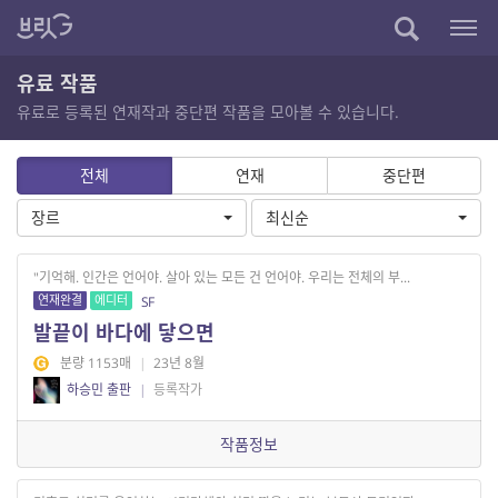
유료 작품
유료로 등록된 연재작과 중단편 작품을 모아볼 수 있습니다.
전체
연재
중단편
장르
최신순
"기억해. 인간은 언어야. 살아 있는 모든 건 언어야. 우리는 전체의 부...
연재완결
에디터
SF
발끝이 바다에 닿으면
분량 1153매
|
23년 8월
하승민 출판
|
등록작가
작품정보