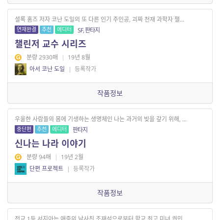
셜록 홈즈 저자 코난 도일의 또 다른 인기 주인공, 괴짜 천재 과학자 챌...
연재완결
추천
에디터
SF, 판타지
챌린저 교수 시리즈
분량 2930매
|
19년 8월
아서 코난 도일
|
등록작가
작품정보
우울한 사람들의 몸에 기생하는 생명체인 나는 과거의 빚을 갚기 위해, ...
중단편
추천
에디터
판타지
신나는 나라 이야기
분량 94매
|
19년 2월
단편 프로젝트
|
등록작가
작품정보
전교 1등 서지아는 애증의 남사친 조재석으로부터 학교 최고 미녀 권민...