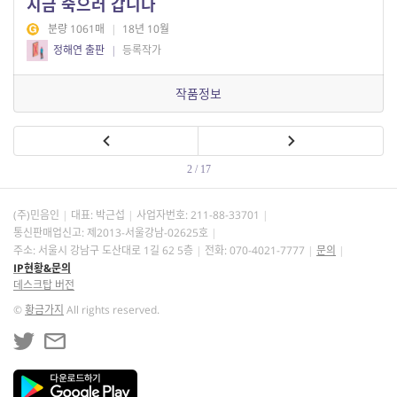
지금 죽으러 갑니다
분량 1061매
|
18년 10월
정해연 출판
|
등록작가
작품정보
2 / 17
(주)민음인
대표: 박근섭
사업자번호:
211-88-33701
통신판매업신고: 제2013-서울강남-02625호
주소: 서울시 강남구 도산대로 1길 62 5층
전화: 070-4021-7777
문의
IP현황&문의
데스크탑 버전
©
황금가지
All rights reserved.