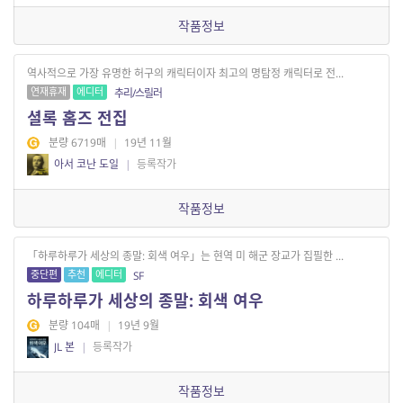
작품정보
역사적으로 가장 유명한 허구의 캐릭터이자 최고의 명탐정 캐릭터로 전...
연재휴재
에디터
추리/스릴러
셜록 홈즈 전집
분량 6719매
|
19년 11월
아서 코난 도일
|
등록작가
작품정보
「하루하루가 세상의 종말: 회색 여우」는 현역 미 해군 장교가 집필한 ...
중단편
추천
에디터
SF
하루하루가 세상의 종말: 회색 여우
분량 104매
|
19년 9월
JL 본
|
등록작가
작품정보