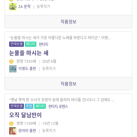
ZA 문학
|
등록작가
작품정보
"눈물을 마시는 새가 가장 아름다운 노래를 부른다고 하더군." 이영...
연재완결
에디터
판타지
눈물을 마시는 새
분량 7355매
|
20년 6월
이영도 출판
|
등록작가
작품정보
"옛날 옛적 한 소녀가 호랑이 등에 올라타 바다를 건너오니 그 섬에도 ...
연재완결
추천
에디터
판타지, 로맨스
오직 달님만이
분량 1109매
|
19년 12월
장아미 출판
|
등록작가