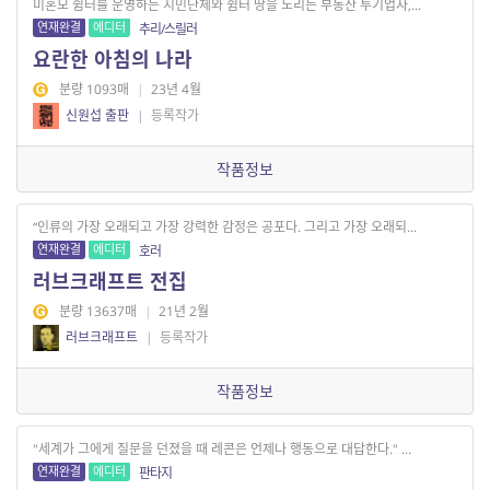
미혼모 쉼터를 운영하는 시민단체와 쉼터 땅을 노리는 부동산 투기업자,...
연재완결
에디터
추리/스릴러
요란한 아침의 나라
분량 1093매
|
23년 4월
신원섭 출판
|
등록작가
작품정보
“인류의 가장 오래되고 가장 강력한 감정은 공포다. 그리고 가장 오래되...
연재완결
에디터
호러
러브크래프트 전집
분량 13637매
|
21년 2월
러브크래프트
|
등록작가
작품정보
"세계가 그에게 질문을 던졌을 때 레콘은 언제나 행동으로 대답한다." ...
연재완결
에디터
판타지