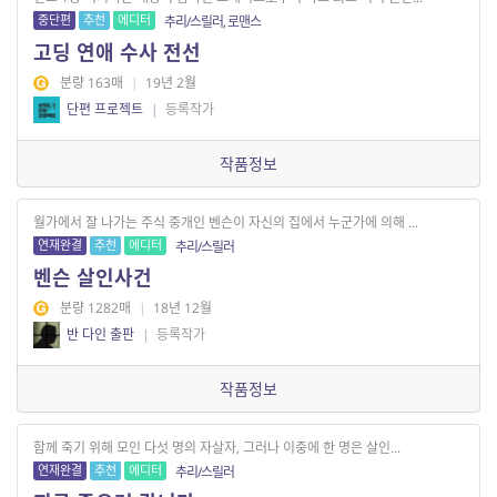
중단편
추천
에디터
추리/스릴러, 로맨스
고딩 연애 수사 전선
분량 163매
|
19년 2월
단편 프로젝트
|
등록작가
작품정보
월가에서 잘 나가는 주식 중개인 벤슨이 자신의 집에서 누군가에 의해 ...
연재완결
추천
에디터
추리/스릴러
벤슨 살인사건
분량 1282매
|
18년 12월
반 다인 출판
|
등록작가
작품정보
함께 죽기 위해 모인 다섯 명의 자살자, 그러나 이중에 한 명은 살인...
연재완결
추천
에디터
추리/스릴러