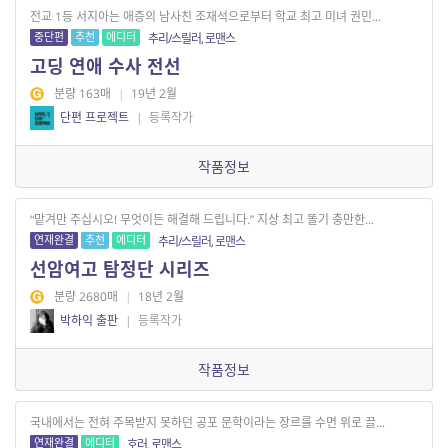
전교 1등 서지아는 애증의 남사친 조재석으로부터 학교 최고 미녀 권민...
중단편
추천
에디터
추리/스릴러, 로맨스
고딩 연애 수사 전선
분량 163매
|
19년 2월
단편 프로젝트
|
등록작가
작품정보
“맡겨만 주십시오! 무엇이든 해결해 드립니다.” 지상 최고 똘기 충만한...
연재완결
추천
에디터
추리/스릴러, 로맨스
선암여고 탐정단 시리즈
분량 2680매
|
18년 2월
박하익 출판
|
등록작가
작품정보
국내에서는 전혀 주목받지 못하던 공포 문학이라는 장르를 수면 위로 끌...
연재완결
에디터
호러, 로맨스