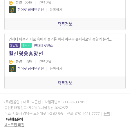
분량 122매
|
17년 2월
히어로 창작단편선
|
등록작가
작품정보
언제나 아픔과 피로 속에서 정의를 위해 싸우는 슈퍼히로인 홍양의 본격...
중단편
에디터
판타지, 로맨스
월간영웅홍양전
분량 113매
|
17년 2월
히어로 창작단편선
|
등록작가
작품정보
(주)민음인
대표: 박근섭
사업자번호:
211-88-33701
통신판매업신고: 제2013-서울강남-02625호
주소: 서울시 강남구 도산대로 1길 62 5층
전화: 070-4021-7777
문의
IP현황&문의
데스크탑 버전