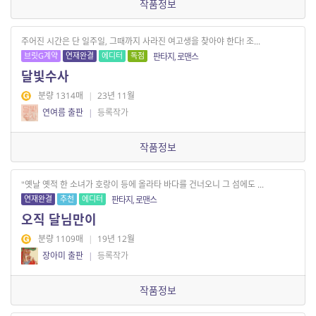
작품정보
주어진 시간은 단 일주일, 그때까지 사라진 여고생을 찾아야 한다! 조...
브릿G계약
연재완결
에디터
독점
판타지, 로맨스
달빛수사
분량 1314매
|
23년 11월
연여름 출판
|
등록작가
작품정보
"옛날 옛적 한 소녀가 호랑이 등에 올라타 바다를 건너오니 그 섬에도 ...
연재완결
추천
에디터
판타지, 로맨스
오직 달님만이
분량 1109매
|
19년 12월
장아미 출판
|
등록작가
작품정보