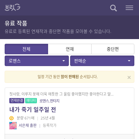
유료 작품
유료로 등록된 연재작과 중단편 작품을 모아볼 수 있습니다.
전체
연재
중단편
로맨스
판매순
×
일정 기간 동안
많이 판매된
순서입니다.
첫사랑, 이루지 못해 더욱 애틋한 그 울림 좋아했지만 좋아한다고 말...
연재완결
에디터
로맨스, 판타지
내가 죽기 일주일 전
분량 671매
|
25년 4월
서은채 출판
|
등록작가