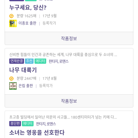
누구세요, 당신?
분량 1625매
|
17년 9월
이종호 출판
|
등록작가
작품정보
신비한 힘들이 인간과 공존하는 세계, 나무 대륙을 중심으로 두 소녀의 ...
연재완결
추천
에디터
판타지, 로맨스
나무 대륙기
분량 2447매
|
17년 8월
은림 출판
|
등록작가
작품정보
초고층 빌딩에서 일어난 의문의 사고들... 180센티미터가 넘는 키에 다...
중단편
에디터
판타지, 로맨스
소녀는 영웅을 선호한다