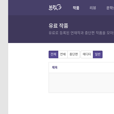
작품
리뷰
문학
유료 작품
유료로 등록된 연재작과 중단편 작품을 모아
전체
연재
중단편
에디터
일반
제목