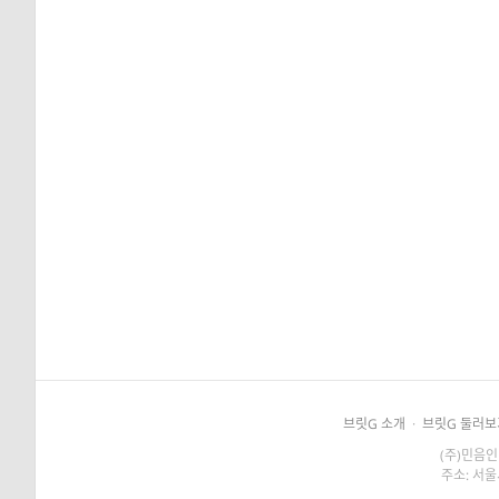
브릿G 소개
·
브릿G 둘러보
(주)민음인
주소: 서울