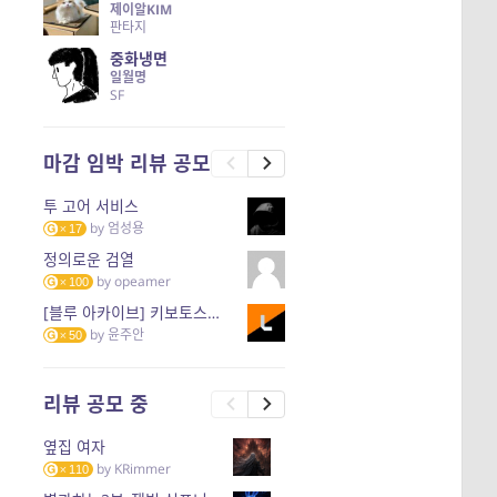
제이알KIM
판타지
중화냉면
일월명
SF
마감 임박 리뷰 공모
투 고어 서비스
by
엄성용
17
정의로운 검열
by
opeamer
100
[블루 아카이브] 키보토스의 한미관계
by
윤주안
50
리뷰 공모 중
옆집 여자
by
KRimmer
110