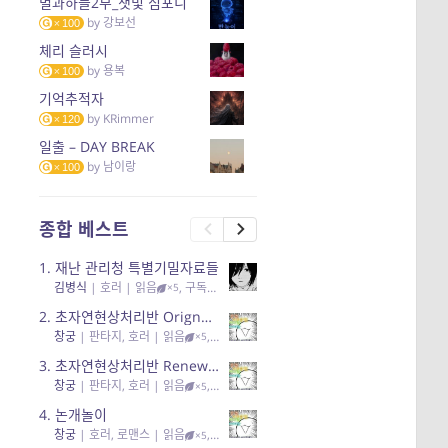
별과하늘2부_잿빛 심포니
by
강보선
100
체리 슬러시
by
용복
100
기억추적자
by
KRimmer
120
일출 – DAY BREAK
by
남이랑
100
종합 베스트
1.
재난 관리청 특별기밀자료들
김병식
|
호러
| 읽음
, 구독
, 응원96, 리뷰3
×5
2.
초자연현상처리반 Orignal + True Ending
창궁
|
판타지, 호러
| 읽음
, 구독
, 응원6
×5
3.
초자연현상처리반 Renewal
창궁
|
판타지, 호러
| 읽음
, 구독
, 응원82, 리뷰4
×5
4.
논개놀이
창궁
|
호러, 로맨스
| 읽음
, 공감11, 응원25
×5