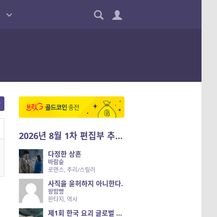
2026년 8월 1차 편집부 추천작
다정한 상흔
바람숲
로맨스, 추리/스릴러
사직을 윤허하지 아니한다.
왕밤빵
판타지, 역사
제1회 한국 요괴 글로벌 진출 공개 오디션 시즌 2 — 나는 요괴다