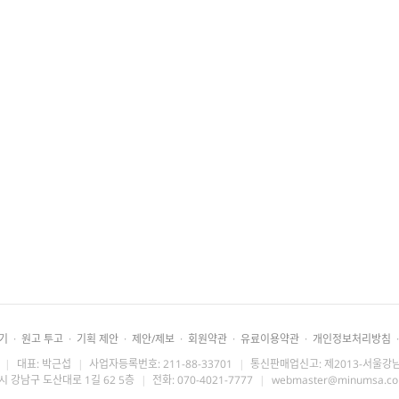
기
·
원고 투고
·
기획 제안
·
제안/제보
·
회원약관
·
유료이용약관
·
개인정보처리방침
·
|
대표: 박근섭
|
사업자등록번호: 211-88-33701
|
통신판매업신고: 제2013-서울강남
시 강남구 도산대로 1길 62 5층
|
전화: 070-4021-7777
|
webmaster@minumsa.c