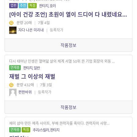
엽편
추천
독점
판타지, 호러
[아이 건강 조언] 초원이 열이 드디어 다 내렸네요ㅜㅜ
분량 20매
|
7월 4일
자다 나온 미리내
|
등록작가
작품정보
다시 태어난 인생은 열여덟 살의 제계 서열 50위 권 기업 회장의 외동 ...
연재중
판타지, 일반
재벌 그 이상의 재벌
분량 432매
|
7월 3일
편한바위
|
등록작가
작품정보
재미 삼아 만든 예측 사이트, 부패 권력자를 죽이다. 권력자의 사망...
연재중
독점
추리/스릴러, 판타지