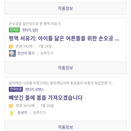
작품정보
손오공을 일인칭으로 한 평역 서유기.
연재중
판타지, 일반
평역 서유기: 아이를 닮은 어른들을 위한 손오공 이야기[전10권]
분량 783매
|
7월 28일
천년의 향기
|
등록작가
작품정보
잃어버린 나라를 되찾으려는 왕위계승자와 동료들의 모험과 독립전쟁 이...
연재완결
판타지, 로맨스
빼앗긴 들에 봄을 가져오겠습니다
분량 3416매
|
7월 28일
돈냥이
|
등록작가
작품정보