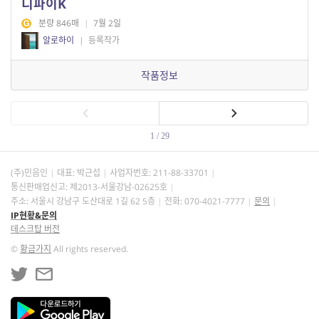
디파이K
분량 846매
|
7월 2일
알로하이
|
등록작가
작품정보
1 / 29
(주)민음인
대표: 박근섭
사업자번호:
211-88-33701
통신판매업신고: 제2013-서울강남-02625호
주소: 서울시 강남구 도산대로 1길 62 5층
전화: 070-4021-7777
문의
IP현황&문의
데스크탑 버전
©
황금가지
All rights reserved.