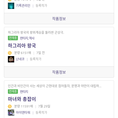
기록관리인
|
등록작가
작품정보
하그리아 왕국의 왕위계승을 둘러싼 군상극.
연재중
판타지, 역사
하그리아 왕국
분량 6151매
|
7일 전
난네코
|
등록작가
작품정보
인간과 비인간이 사는 세상이 근현대로 접어들자, 문명과 야만이 대립하...
연재중
판타지
마녀와 총잡이
분량 11591매
|
7월 29일
아이덴타워
|
등록작가