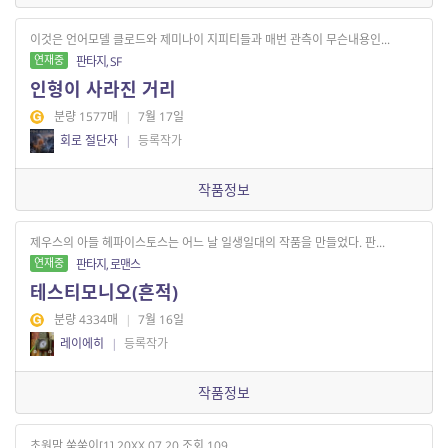
이것은 언어모델 클로드와 제미나이 지피티들과 매번 관측이 무슨내용인...
연재중
판타지, SF
인형이 사라진 거리
분량 1577매
|
7월 17일
회로 절단자
|
등록작가
작품정보
제우스의 아들 헤파이스토스는 어느 날 일생일대의 작품을 만들었다. 판...
연재중
판타지, 로맨스
테스티모니오(흔적)
분량 4334매
|
7월 16일
레이에히
|
등록작가
작품정보
초원맘 쑥쑥이[1] 20XX.07.20 조회 109