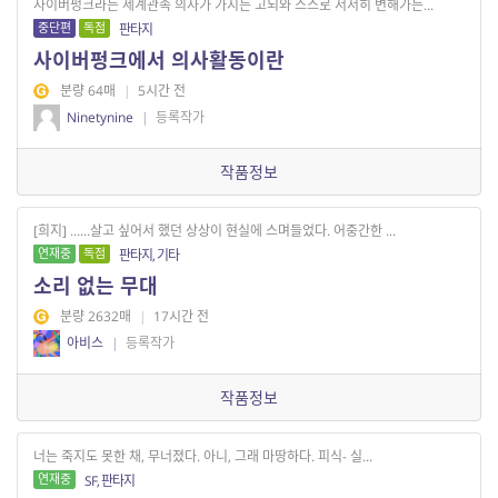
사이버펑크라는 세계관속 의사가 가지는 고뇌와 스스로 서서히 변해가는...
중단편
독점
판타지
사이버펑크에서 의사활동이란
분량 64매
|
5시간 전
Ninetynine
|
등록작가
작품정보
[희지] ......살고 싶어서 했던 상상이 현실에 스며들었다. 어중간한 ...
연재중
독점
판타지, 기타
소리 없는 무대
분량 2632매
|
17시간 전
아비스
|
등록작가
작품정보
너는 죽지도 못한 채, 무너졌다. 아니, 그래 마땅하다. 피식- 실...
연재중
SF, 판타지