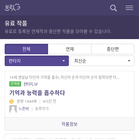
유료 작품
유료로 등록된 연재작과 중단편 작품을 모아볼 수 있습니다.
전체
연재
중단편
판타지
최신순
14세 생일날 타인의 기억을 흡수( 자신의 손과 타인의 손이 밀착되면 타...
연재중
판타지, SF
기억과 능력을 흡수하다
분량 1444매
|
4시간 전
느즌비
|
등록작가
작품정보