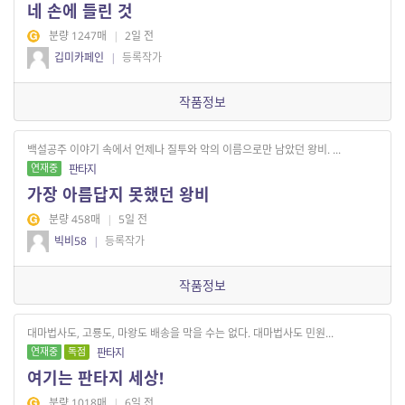
네 손에 들린 것
분량 1247매
|
2일 전
깁미카페인
|
등록작가
작품정보
백설공주 이야기 속에서 언제나 질투와 악의 이름으로만 남았던 왕비. ...
연재중
판타지
가장 아름답지 못했던 왕비
분량 458매
|
5일 전
빅비58
|
등록작가
작품정보
대마법사도, 고룡도, 마왕도 배송을 막을 수는 없다. 대마법사도 민원...
연재중
독점
판타지
여기는 판타지 세상!
분량 1018매
|
6일 전