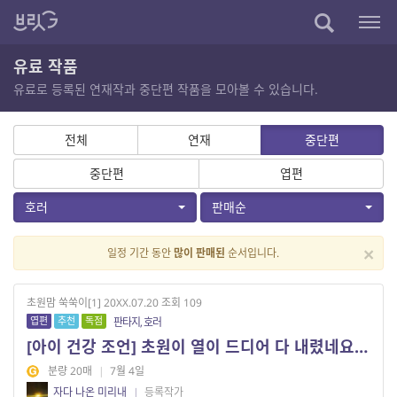
유료 작품
유료로 등록된 연재작과 중단편 작품을 모아볼 수 있습니다.
전체
연재
중단편
중단편
엽편
호러
판매순
×
일정 기간 동안
많이 판매된
순서입니다.
초원맘 쑥쑥이[1] 20XX.07.20 조회 109
엽편
추천
독점
판타지, 호러
[아이 건강 조언] 초원이 열이 드디어 다 내렸네요ㅜㅜ
분량 20매
|
7월 4일
자다 나온 미리내
|
등록작가