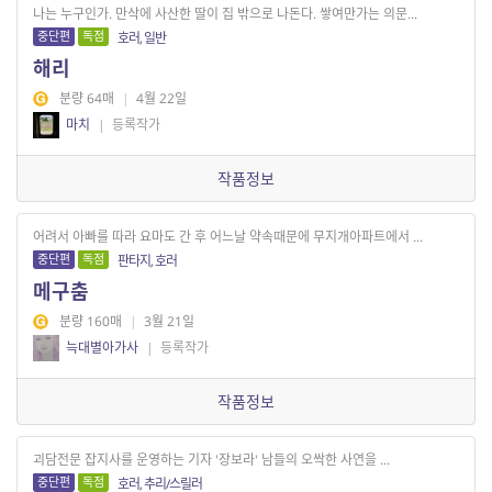
나는 누구인가. 만삭에 사산한 딸이 집 밖으로 나돈다. 쌓여만가는 의문...
중단편
독점
호러, 일반
해리
분량 64매
|
4월 22일
마치
|
등록작가
작품정보
어려서 아빠를 따라 요마도 간 후 어느날 약속때문에 무지개아파트에서 ...
중단편
독점
판타지, 호러
메구춤
분량 160매
|
3월 21일
늑대별아가사
|
등록작가
작품정보
괴담전문 잡지사를 운영하는 기자 '장보라' 남들의 오싹한 사연을 ...
중단편
독점
호러, 추리/스릴러