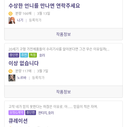
수상한 언니를 만나면 연락주세요
분량 166매
|
3월 13일
나기
|
등록작가
작품정보
20세기 구형 가전제품들이 수리기사를 알아본다면 그건 무슨 이유일까(...
중단편
추천
독점
호러
이상 없습니다
분량 117매
|
3월 7일
노르바
|
등록작가
작품정보
고작 네가 믿지 못한다는 하찮은 이유로. 아…… 믿음이 적은 자여.
브릿G계약
중단편
판타지, 호러
큐레이션