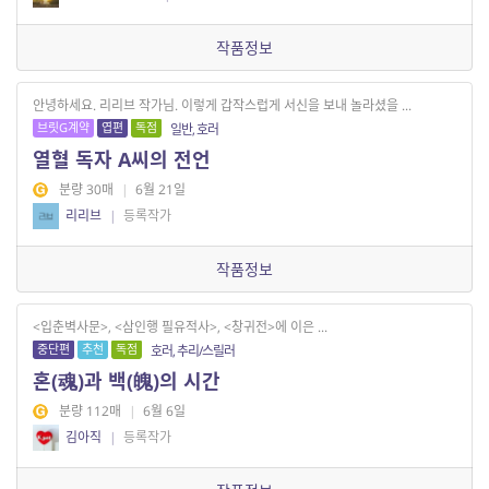
작품정보
안녕하세요. 리리브 작가님. 이렇게 갑작스럽게 서신을 보내 놀라셨을 ...
브릿G계약
엽편
독점
일반, 호러
열혈 독자 A씨의 전언
분량 30매
|
6월 21일
리리브
|
등록작가
작품정보
<입춘벽사문>, <삼인행 필유적사>, <창귀전>에 이은 ...
중단편
추천
독점
호러, 추리/스릴러
혼(魂)과 백(魄)의 시간
분량 112매
|
6월 6일
김아직
|
등록작가