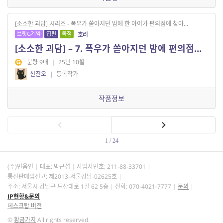
[소소한 괴담] 시리즈 - 폭우가 쏟아지던 밤에 한 아이가 편의점에 찾아...
브릿G계약
엽편
독점
호러
[소소한 괴담] – 7. 폭우가 쏟아지던 밤에 편의점을 찾아온 손님
분량 9매
|
25년 10월
신진오
|
등록작가
작품정보
1 / 24
(주)민음인
대표: 박근섭
사업자번호:
211-88-33701
통신판매업신고: 제2013-서울강남-02625호
주소: 서울시 강남구 도산대로 1길 62 5층
전화: 070-4021-7777
문의
IP현황&문의
데스크탑 버전
©
황금가지
All rights reserved.