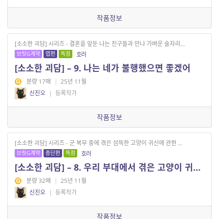
작품정보
[소소한 괴담] 시리즈 - 결혼을 앞둔 나는 친구들과 만나 가벼운 술자리...
브릿G계약
엽편
독점
호러
[소소한 괴담] – 9. 나는 네가 불행했으면 좋겠어
분량 17매
|
25년 11월
신진오
|
등록작가
작품정보
[소소한 괴담] 시리즈 - 군 복무 중에 겪은 섬뜩한 고양이 귀신에 관한 ...
브릿G계약
중단편
독점
호러
[소소한 괴담] – 8. 우리 부대에서 겪은 고양이 귀신 썰
분량 32매
|
25년 11월
신진오
|
등록작가
작품정보