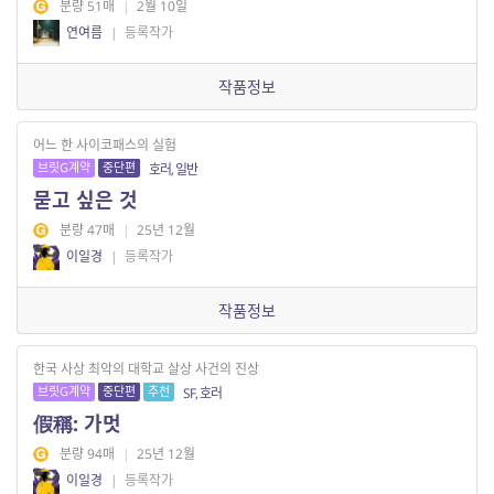
분량 51매
|
2월 10일
연여름
|
등록작가
작품정보
어느 한 사이코패스의 실험
브릿G계약
중단편
호러, 일반
묻고 싶은 것
분량 47매
|
25년 12월
이일경
|
등록작가
작품정보
한국 사상 최악의 대학교 살상 사건의 진상
브릿G계약
중단편
추천
SF, 호러
假稱: 가멋
분량 94매
|
25년 12월
이일경
|
등록작가