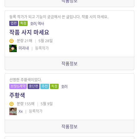
작품정보
등록 작가가 되고 기능이 궁금해서 쓴 글입니다. 작품 사지 마세요.
엽편
독점
호러, 역사
작품 사지 마세요
분량 21매
|
5월 28일
미리내
|
등록작가
작품정보
선명한 주황색이었다.
브릿G계약
중단편
추천
독점
호러
주황색
분량 155매
|
5월 9일
Xx
|
등록작가
작품정보