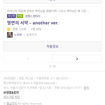
리아닌이 처음에 곧바로 백작님을 깨웠다면? 그리고 백작님은 왜 그런 ...
중단편
독점
로맨스, 판타지
영면의 서약 – another ver.
분량 125매
|
1월 28일
노르바
|
등록작가
작품정보
1 / 21
(주)민음인
대표: 박근섭
사업자번호:
211-88-33701
통신판매업신고: 제2013-서울강남-02625호
주소: 서울시 강남구 도산대로 1길 62 5층
전화: 070-4021-7777
문의
IP현황&문의
데스크탑 버전
©
황금가지
All rights reserved.