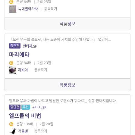
분량 64매
|
2월 25일
늑대별아가사
|
등록작가
작품정보
『오랜 연구를 끝으로, 나는 모종의 가치를 주입해 내었다.』 멸망에...
중단편
판타지, SF
마리에타
분량 84매
|
2월 23일
라비아
|
등록작가
작품정보
엘프와 용과 마법이 나오고 달달한 로맨스가 뒤따르는 정통 판타지입니다.
중단편
추천
판타지, SF
엘프들의 비법
분량 139매
|
2월 20일
겨울볕
|
등록작가