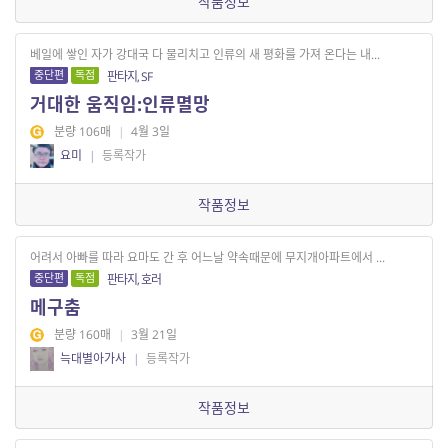
작품정보
베일에 쌓인 자가 강대국 다 물리치고 인류의 새 평화를 가져 온다는 내...
중단편
독점
판타지, SF
거대한 움직임:인류멸망
분량 106매
|
4월 3일
요미
|
등록작가
작품정보
어려서 아빠를 따라 요마도 간 후 어느날 약속때문에 무지개아파트에서 ...
중단편
독점
판타지, 호러
메구춤
분량 160매
|
3월 21일
늑대별아가사
|
등록작가
작품정보