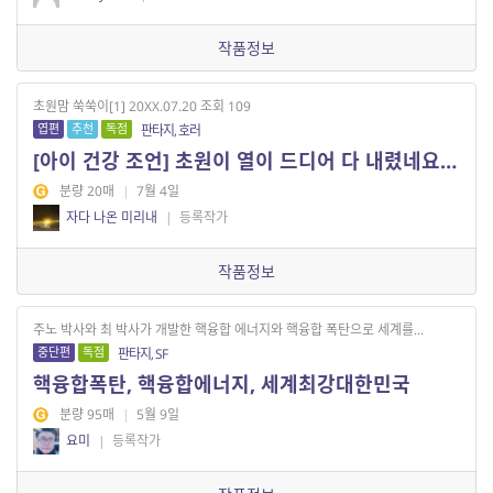
작품정보
초원맘 쑥쑥이[1] 20XX.07.20 조회 109
엽편
추천
독점
판타지, 호러
[아이 건강 조언] 초원이 열이 드디어 다 내렸네요ㅜㅜ
분량 20매
|
7월 4일
자다 나온 미리내
|
등록작가
작품정보
주노 박사와 최 박사가 개발한 핵융합 에너지와 핵융합 폭탄으로 세계를...
중단편
독점
판타지, SF
핵융합폭탄, 핵융합에너지, 세계최강대한민국
분량 95매
|
5월 9일
요미
|
등록작가