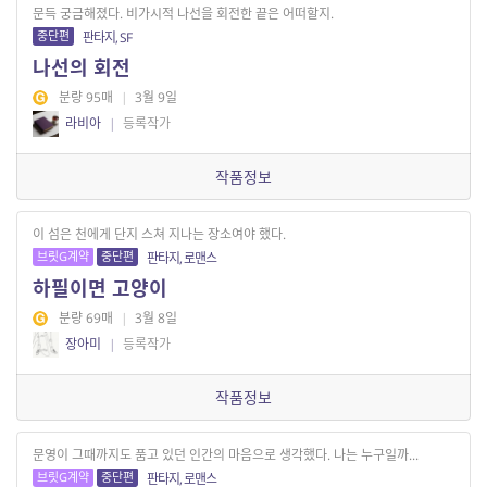
문득 궁금해졌다. 비가시적 나선을 회전한 끝은 어떠할지.
중단편
판타지, SF
나선의 회전
분량 95매
|
3월 9일
라비아
|
등록작가
작품정보
이 섬은 천에게 단지 스쳐 지나는 장소여야 했다.
브릿G계약
중단편
판타지, 로맨스
하필이면 고양이
분량 69매
|
3월 8일
장아미
|
등록작가
작품정보
문영이 그때까지도 품고 있던 인간의 마음으로 생각했다. 나는 누구일까...
브릿G계약
중단편
판타지, 로맨스