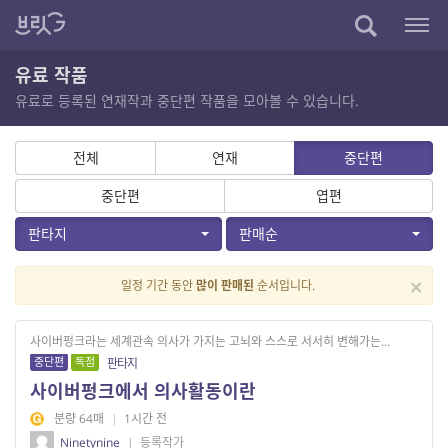
유료 작품
유료로 등록된 연재작과 중단편 작품을 모아볼 수 있습니다.
전체
연재
중단편
중단편
엽편
판타지
판매순
×
일정 기간 동안
많이 판매된
순서입니다.
사이버펑크라는 세계관속 의사가 가지는 고뇌와 스스로 서서히 변해가는...
중단편
독점
판타지
사이버펑크에서 의사활동이란
분량 64매
|
1시간 전
Ninetynine
|
등록작가