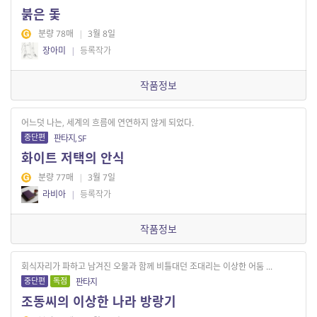
붉은 돛
분량 78매
|
3월 8일
장아미
|
등록작가
작품정보
어느덧 나는, 세계의 흐름에 연연하지 않게 되었다.
중단편
판타지, SF
화이트 저택의 안식
분량 77매
|
3월 7일
라비아
|
등록작가
작품정보
회식자리가 파하고 남겨진 오물과 함께 비틀대던 조대리는 이상한 어둠 ...
중단편
독점
판타지
조동씨의 이상한 나라 방랑기