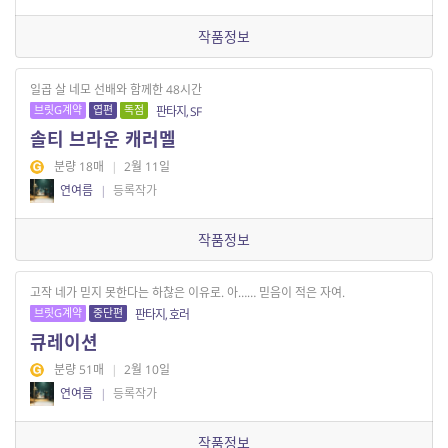
작품정보
일곱 살 네모 선배와 함께한 48시간
브릿G계약
엽편
독점
판타지, SF
솔티 브라운 캐러멜
분량 18매
|
2월 11일
연여름
|
등록작가
작품정보
고작 네가 믿지 못한다는 하찮은 이유로. 아…… 믿음이 적은 자여.
브릿G계약
중단편
판타지, 호러
큐레이션
분량 51매
|
2월 10일
연여름
|
등록작가
작품정보