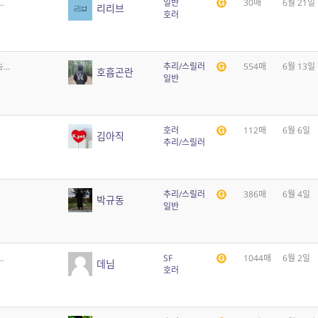
.
일반
30매
6월 21일
리리브
호러
..
추리/스릴러
554매
6월 13일
호흡곤란
일반
호러
112매
6월 6일
김아직
추리/스릴러
추리/스릴러
386매
6월 4일
박규동
일반
.
SF
1044매
6월 2일
데님
호러