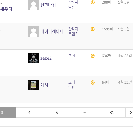
.
판타지
288매
5월 5일
편한바위
일반
 세우다
.
판타지
1599매
5월 3일
페이퍼레이디
로맨스
호러
636매
4월 25일
zeze2
호러
64매
4월 22일
마치
일반
3
4
5
81