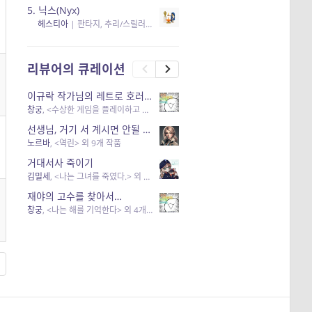
5.
닉스(Nyx)
헤스티아
|
판타지, 추리/스릴러
| 읽음
, 구독
, 응원434
×5
리뷰어의 큐레이션
이규락 작가님의 레트로 호러 리뷰
창궁
, <수상한 게임을 플레이하고 있어> 외 3개 작품
선생님, 거기 서 계시면 안될 것 같은데요-역할 클리셰를 비튼 작품들
노르바
, <역린> 외 9개 작품
거대서사 죽이기
김밀세
, <나는 그녀를 죽였다.> 외 1개 작품
재야의 고수를 찾아서…
창궁
, <나는 해를 기억한다> 외 4개 작품