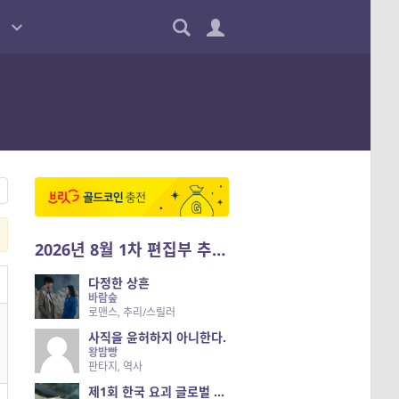
2026년 8월 1차 편집부 추천작
다정한 상흔
바람숲
로맨스, 추리/스릴러
사직을 윤허하지 아니한다.
왕밤빵
판타지, 역사
제1회 한국 요괴 글로벌 진출 공개 오디션 시즌 2 — 나는 요괴다