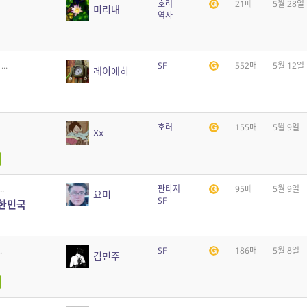
호러
21매
5월 28일
미리내
역사
..
SF
552매
5월 12일
레이에히
호러
155매
5월 9일
Xx
.
판타지
95매
5월 9일
요미
SF
대한민국
.
SF
186매
5월 8일
김민주