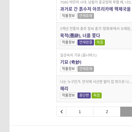
7080 야만의 시대. 남들이 중공업에 목맬 때, 나는..
과거로 간 흙수저 아프리카에 핵제국을
작품정보
연재휴재
5백년 전통의 충주 장씨 종가 ‘창화재’에서 오래된..
묵적(墨跡), 너를 쫓다
작품정보
연재완결
독점
일상속의 기묘 (옴니버스)
기묘 (奇妙)
작품정보
연재휴재
나는 누구인가. 만삭에 사산한 딸이 집 밖으로 나...
해리
작품정보
중단편
독점
1
2