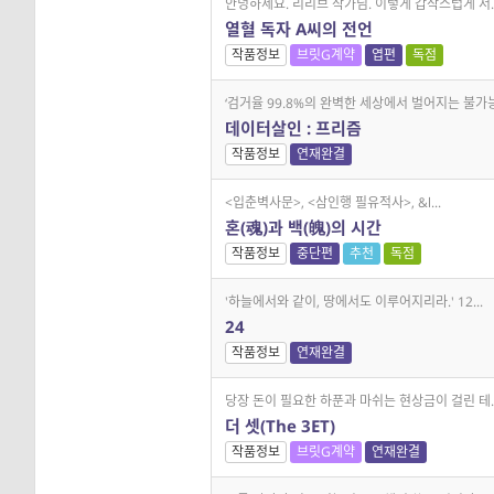
안녕하세요. 리리브 작가님. 이렇게 갑작스럽게 서..
열혈 독자 A씨의 전언
작품정보
브릿G계약
엽편
독점
‘검거율 99.8%의 완벽한 세상에서 벌어지는 불가능.
데이터살인 : 프리즘
작품정보
연재완결
<입춘벽사문>, <삼인행 필유적사>, &l...
혼(魂)과 백(魄)의 시간
작품정보
중단편
추천
독점
'하늘에서와 같이, 땅에서도 이루어지리라.' 12...
24
작품정보
연재완결
당장 돈이 필요한 하푼과 마쉬는 현상금이 걸린 테..
더 셋(The 3ET)
작품정보
브릿G계약
연재완결