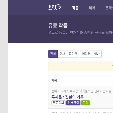
작품
리뷰
문학
유료 작품
유료로 등록된 연재작과 중단편 작품을 모아
전체
연재
중단편
에디터
일반
제목
좀비 바이러스 루세온. 기록물로만 전개되는 다큐..
루세온 : 진실의 기록
작품정보
연재완결
독점