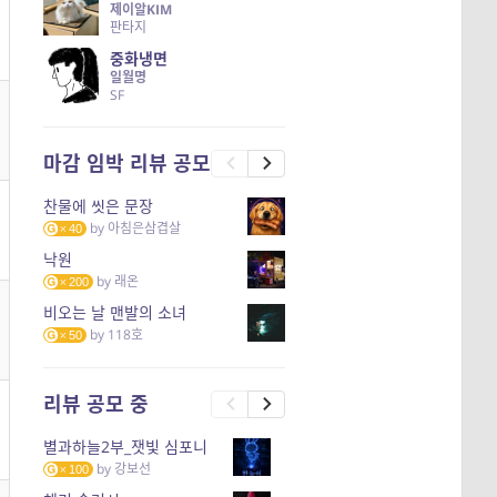
제이알KIM
판타지
중화냉면
일월명
SF
마감 임박 리뷰 공모
찬물에 씻은 문장
by
아침은삼겹살
40
낙원
by
래온
200
비오는 날 맨발의 소녀
by
118호
50
리뷰 공모 중
별과하늘2부_잿빛 심포니
by
강보선
100