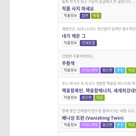
등록 작가가 되고 기능이 궁금해서 쓴 글입니다. ...
작품 사지 마세요
작품정보
엽편
독점
매들린은 30대 CEO다. 정신없이 일에만 몰두하던 .
내가 깨운 그
작품정보
연재완결
선명한 주황색이었다.
주황색
작품정보
브릿G계약
중단편
추천
독점
주노 박사와 최 박사가 개발한 핵융합 에너지와 핵..
핵융합폭탄, 핵융합에너지, 세계최강
작품정보
중단편
독점
항해 중인 선박들이 반으로 잘려나가는 대형 사고..
배니싱 트윈 (Vanishing Twin)
작품정보
브릿G계약
중단편
추천
독점