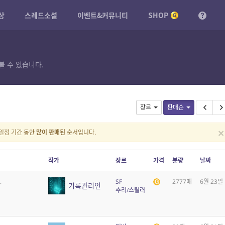
상
스레드소설
이벤트&커뮤니티
SHOP
볼 수 있습니다.
장르
판매순
×
일정 기간 동안
많이 판매된
순서입니다.
작가
장르
가격
분량
날짜
.
SF
2777매
6월 23일
기록관리인
추리/스릴러