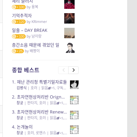
체리 슬러시
by
용복
100
기억추적자
by
KRimmer
120
일출 – DAY BREAK
by
남이랑
100
층간소음 때문에 겪었던 일
by
배짱이
25
종합 베스트
1.
재난 관리청 특별기밀자료들
김병식
|
호러
| 읽음
, 구독
, 응원95, 리뷰3
×5
2.
초자연현상처리반 Orignal + True Ending
창궁
|
판타지, 호러
| 읽음
, 구독
, 응원6
×5
3.
초자연현상처리반 Renewal
창궁
|
판타지, 호러
| 읽음
, 구독
, 응원82, 리뷰4
×5
4.
논개놀이
창궁
|
호러, 로맨스
| 읽음
, 공감11, 응원25
×5