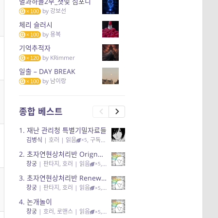
별과하늘2부_잿빛 심포니
by
강보선
100
체리 슬러시
by
용복
100
기억추적자
by
KRimmer
120
일출 – DAY BREAK
by
남이랑
100
종합 베스트
1.
재난 관리청 특별기밀자료들
김병식
|
호러
| 읽음
, 구독
, 응원96, 리뷰3
×5
2.
초자연현상처리반 Orignal + True Ending
창궁
|
판타지, 호러
| 읽음
, 구독
, 응원6
×5
3.
초자연현상처리반 Renewal
창궁
|
판타지, 호러
| 읽음
, 구독
, 응원82, 리뷰4
×5
4.
논개놀이
창궁
|
호러, 로맨스
| 읽음
, 공감11, 응원25
×5