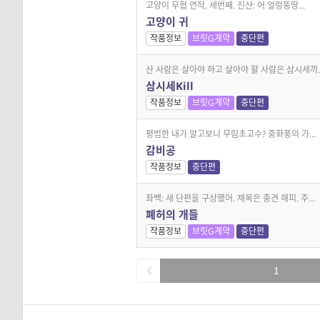
고양이 무협 연작, 세번째. 진산: 어 얼렁뚱땅...
고양이 귀
작품정보
브릿G계약
중단편
산 사람은 살아야 하고 살아야 할 사람은 삼시세끼..
삼시세Kill
작품정보
브릿G계약
중단편
평범한 내가 알고보니 무림초고수? 중화풍의 가...
감비공
작품정보
중단편
좌백: 새 단편을 구상했어. 제목은 충견 해피. 주...
폐허의 개들
작품정보
브릿G계약
중단편
1