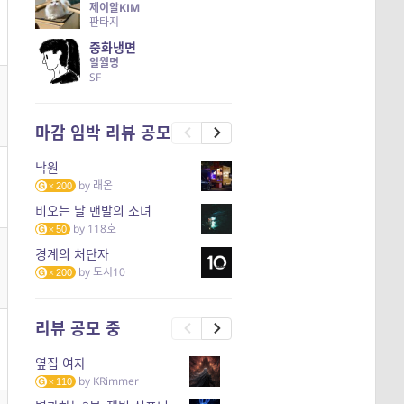
제이알KIM
판타지
중화냉면
일월명
SF
마감 임박 리뷰 공모
낙원
by
래온
200
비오는 날 맨발의 소녀
by
118호
50
경계의 처단자
by
도시10
200
리뷰 공모 중
옆집 여자
by
KRimmer
110