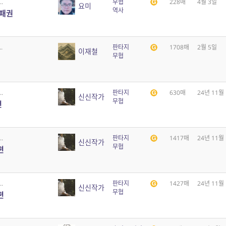
.
무협
228매
4월 3일
요미
역사
 패권
.
판타지
1708매
2월 5일
이재철
무협
.
판타지
630매
24년 11월
신신작가
무협
편
.
판타지
1417매
24년 11월
신신작가
무협
편
.
판타지
1427매
24년 11월
신신작가
무협
편