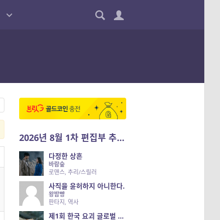
2026년 8월 1차 편집부 추천작
다정한 상흔
바람숲
로맨스, 추리/스릴러
사직을 윤허하지 아니한다.
왕밤빵
판타지, 역사
제1회 한국 요괴 글로벌 진출 공개 오디션 시즌 2 — 나는 요괴다