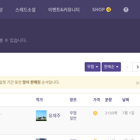
상
스레드소설
이벤트&커뮤니티
SHOP
볼 수 있습니다.
무협
판매순
×
일정 기간 동안
많이 판매된
순서입니다.
작가
장르
가격
분량
날짜
.
무협
2150매
7월 1일
유재주
일반