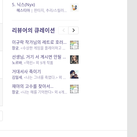
5.
닉스(Nyx)
헤스티아
|
판타지, 추리/스릴러
| 읽음
, 구독
, 응원434
×5
리뷰어의 큐레이션
이규락 작가님의 레트로 호러 리뷰
창궁
, <수상한 게임을 플레이하고 있어> 외 3개 작품
선생님, 거기 서 계시면 안될 것 같은데요-역할 클리셰를 비튼 작품들
노르바
, <역린> 외 9개 작품
거대서사 죽이기
김밀세
, <나는 그녀를 죽였다.> 외 1개 작품
재야의 고수를 찾아서…
창궁
, <나는 해를 기억한다> 외 4개 작품