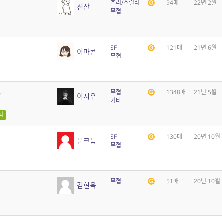
추리/스릴러
94매
22년 2월
진산
무협
.
SF
121매
21년 6월
이마콘
무협
.
무협
1348매
21년 5월
이시우
기타
점
SF
130매
20년 10월
푼크툼
무협
무협
51매
20년 10월
김현욱