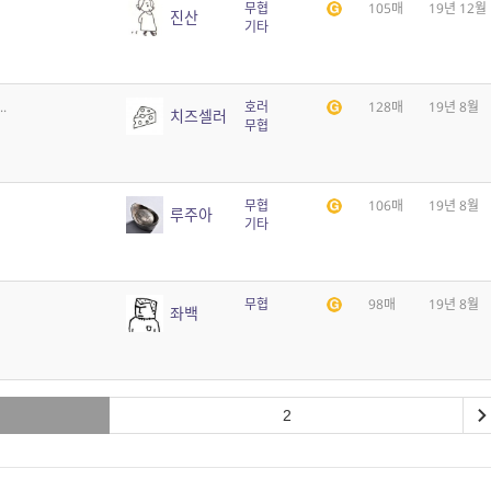
무협
105매
19년 12월
진산
기타
.
호러
128매
19년 8월
치즈셀러
무협
무협
106매
19년 8월
루주아
기타
무협
98매
19년 8월
좌백
2