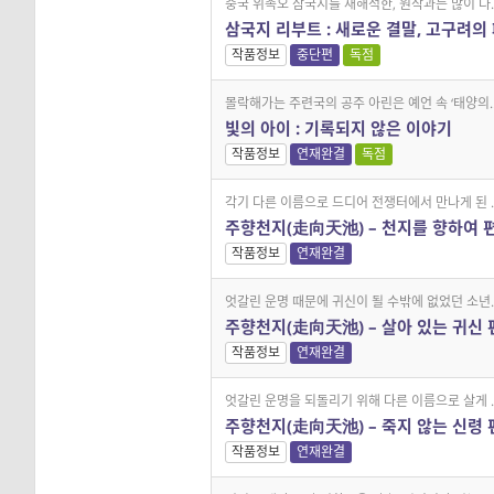
중국 위촉오 삼국지를 재해석한, 원작과는 많이 다..
삼국지 리부트 : 새로운 결말, 고구려의
작품정보
중단편
독점
몰락해가는 주련국의 공주 아린은 예언 속 ‘태양의..
빛의 아이 : 기록되지 않은 이야기
작품정보
연재완결
독점
각기 다른 이름으로 드디어 전쟁터에서 만나게 된 ..
주향천지(走向天池) – 천지를 향하여 
작품정보
연재완결
엇갈린 운명 때문에 귀신이 될 수밖에 없었던 소년..
주향천지(走向天池) – 살아 있는 귀신 
작품정보
연재완결
엇갈린 운명을 되돌리기 위해 다른 이름으로 살게 ..
주향천지(走向天池) – 죽지 않는 신령 
작품정보
연재완결