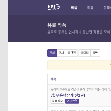
작품
리뷰
문학
유료 작품
유료로 등록된 연재작과 중단편 작품을 모아
전체
연재
중단편
에디터
일반
제목
승려의 신분으로 검술을 통해 부처가 되는 검객 이..
검: 무운행장기[전2권]
작품정보
연재완결