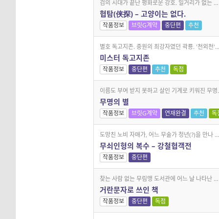
검의 시대가 끝난 평화로운 강호. 일거리가 없는 ...
협탐(侠探) – 고양이는 없다.
작품정보
브릿G계약
중단편
추천
별호 독고지존. 중원의 최강자였던 곽룡. '천외천'..
미스터 독고지존
작품정보
중단편
추천
독점
이름도 부여 받지 못하고 살인 기계로 키워진 무명..
무명의 별
작품정보
브릿G계약
연재완결
추천
독
도망친 노비 자매가, 어느 무술가 청년(?)을 만나 ...
무쇠인형의 복수 – 강철협객전
작품정보
중단편
찾는 사람 없는 무림맹 도서관에 어느 날 나타난 ...
거란문자로 쓰인 책
작품정보
중단편
독점