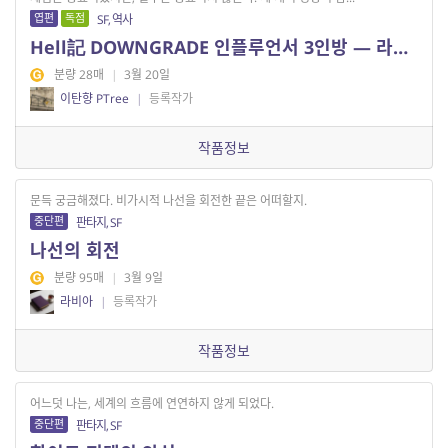
엽편
독점
SF, 역사
Hell記 DOWNGRADE 인플루언서 3인방 — 라이브 / 해설 / 숏츠 + 댓글 +
분량 28매
|
3월 20일
이탄향 PTree
|
등록작가
작품정보
문득 궁금해졌다. 비가시적 나선을 회전한 끝은 어떠할지.
중단편
판타지, SF
나선의 회전
분량 95매
|
3월 9일
라비아
|
등록작가
작품정보
어느덧 나는, 세계의 흐름에 연연하지 않게 되었다.
중단편
판타지, SF