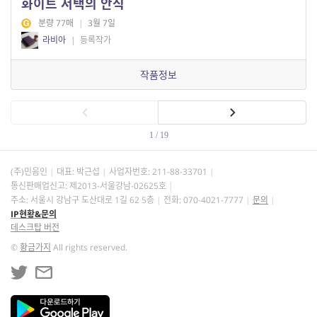
화이트 저택의 안식
분량 77매
|
3월 7일
라비아
|
등록작가
작품정보
1 / 19
(주)민음인
대표: 박근섭
사업자번호:
211-88-33701
통신판매업신고: 제2013-서울강남-02625호
주소: 서울시 강남구 도산대로 1길 62 5층
전화: 070-4021-7777
문의
IP현황&문의
데스크탑 버전
©
황금가지
All rights reserved.