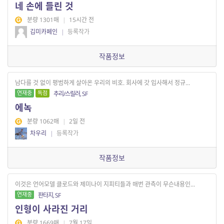
네 손에 들린 것
분량 1301매
|
15시간 전
깁미카페인
|
등록작가
작품정보
남다를 것 없이 평범하게 살아온 우리의 비호. 회사에 갓 입사해서 정규...
연재중
독점
추리/스릴러, SF
에녹
분량 1062매
|
2일 전
차우리
|
등록작가
작품정보
이것은 언어모델 클로드와 제미나이 지피티들과 매번 관측이 무슨내용인...
연재중
판타지, SF
인형이 사라진 거리
분량 1669매
|
7월 17일