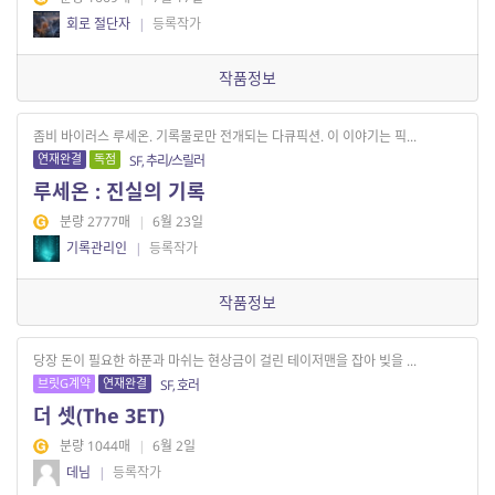
회로 절단자
|
등록작가
작품정보
좀비 바이러스 루세온. 기록물로만 전개되는 다큐픽션. 이 이야기는 픽...
연재완결
독점
SF, 추리/스릴러
루세온 : 진실의 기록
분량 2777매
|
6월 23일
기록관리인
|
등록작가
작품정보
당장 돈이 필요한 하푼과 마쉬는 현상금이 걸린 테이저맨을 잡아 빚을 ...
브릿G계약
연재완결
SF, 호러
더 셋(The 3ET)
분량 1044매
|
6월 2일
데님
|
등록작가