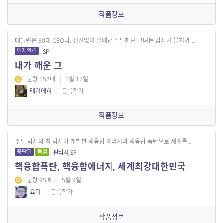
작품정보
매들린은 30대 CEO다. 정신없이 일에만 몰두하던 그녀는 갑자기 불치병 ...
연재완결
SF
내가 깨운 그
분량 552매
|
5월 12일
레이에히
|
등록작가
작품정보
주노 박사와 최 박사가 개발한 핵융합 에너지와 핵융합 폭탄으로 세계를...
중단편
독점
판타지, SF
핵융합폭탄, 핵융합에너지, 세계최강대한민국
분량 95매
|
5월 9일
요미
|
등록작가
작품정보