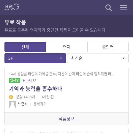
유료 작품
유료로 등록된 연재작과 중단편 작품을 모아볼 수 있습니다.
전체
연재
중단편
SF
최신순
14세 생일날 타인의 기억을 흡수( 자신의 손과 타인의 손이 밀착되면 타...
연재중
판타지, SF
기억과 능력을 흡수하다
분량 1498매
|
3시간 전
느즌비
|
등록작가
작품정보