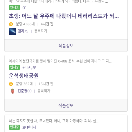
어느 날 우주에 나왔더니 테러리스트가 되어버렸다. 나는 그 무엇도 ...
연재중
SF
초랭: 어느 날 우주에 나왔더니 테러리스트가 되어버렸다.
분량 4386매
|
4시간 전
핼리75
|
등록작가
작품정보
아시아의 분단국가를 향해 떨어진 X-408 운석. 수십 년이 지나고 그 자...
연재중
판타지, SF
운석생태공원
분량 362매
|
15시간 전
김준영00
|
등록작가
작품정보
너는 죽지도 못한 채, 무너졌다. 아니, 그래 마땅하다. 피식- 실...
연재중
SF, 판타지