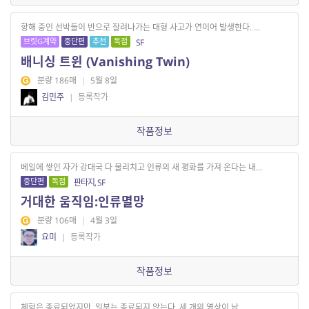
항해 중인 선박들이 반으로 잘려나가는 대형 사고가 연이어 발생한다. ...
브릿G계약
중단편
추천
독점
SF
배니싱 트윈 (Vanishing Twin)
분량 186매
|
5월 8일
김민주
|
등록작가
작품정보
베일에 쌓인 자가 강대국 다 물리치고 인류의 새 평화를 가져 온다는 내...
중단편
독점
판타지, SF
거대한 움직임:인류멸망
분량 106매
|
4월 3일
요미
|
등록작가
작품정보
체험은 종료되었지만, 일부는 종료되지 않는다. 세 개의 영상이 남...