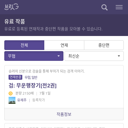
유료 작품
유료로 등록된 연재작과 중단편 작품을 모아볼 수 있습니다.
전체
연재
중단편
무협
최신순
승려의 신분으로 검술을 통해 부처가 되는 검객 이야기.
연재완결
무협, 일반
검: 무운행장기[전2권]
분량 2150매
|
7월 1일
유재주
|
등록작가
작품정보