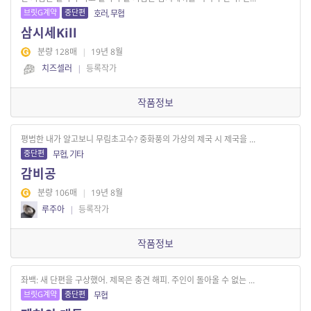
브릿G계약
중단편
호러, 무협
삼시세Kill
분량 128매
|
19년 8월
치즈셀러
|
등록작가
작품정보
평범한 내가 알고보니 무림초고수? 중화풍의 가상의 제국 시 제국을 ...
중단편
무협, 기타
감비공
분량 106매
|
19년 8월
루주아
|
등록작가
작품정보
좌백: 새 단편을 구상했어. 제목은 충견 해피. 주인이 돌아올 수 없는 ...
브릿G계약
중단편
무협