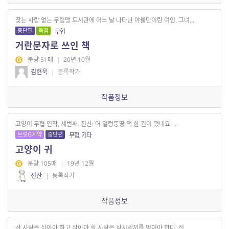
찾는 사람 없는 무림맹 도서관에 어느 날 나타난 야율단이란 여인. 그녀...
중단편
독점
무협
거란문자로 쓰인 책
분량 51매
|
20년 10월
김현욱
|
등록작가
작품정보
고양이 무협 연작, 세번째. 진산: 어 얼렁뚱땅 책 한 권이 됐네요. ...
브릿G계약
중단편
무협, 기타
고양이 귀
분량 105매
|
19년 12월
진산
|
등록작가
작품정보
산 사람은 살아야 하고 살아야 할 사람은 삼시세끼를 먹어야 한다. 전...