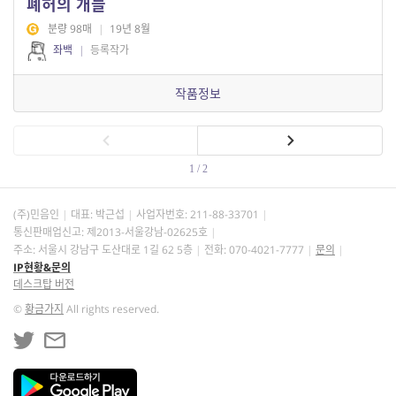
폐허의 개들
분량 98매
|
19년 8월
좌백
|
등록작가
작품정보
1 / 2
(주)민음인
대표: 박근섭
사업자번호:
211-88-33701
통신판매업신고: 제2013-서울강남-02625호
주소: 서울시 강남구 도산대로 1길 62 5층
전화: 070-4021-7777
문의
IP현황&문의
데스크탑 버전
©
황금가지
All rights reserved.