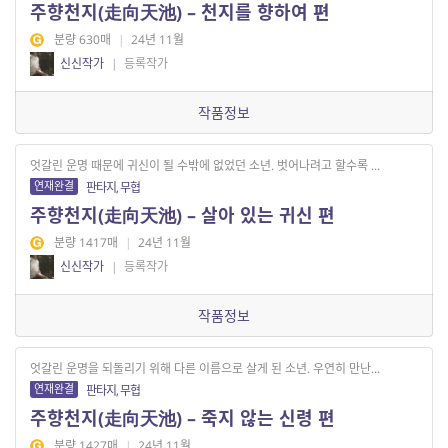
주향천지(走向天池) – 천지를 향하여 편
분량 630매
|
24년 11월
신신작가
|
등록작가
작품정보
엇갈린 운명 때문에 귀신이 될 수밖에 없었던 소년. 벗어나려고 할수록 ...
연재완결
판타지, 무협
주향천지(走向天池) – 살아 있는 귀신 편
분량 1417매
|
24년 11월
신신작가
|
등록작가
작품정보
엇갈린 운명을 되돌리기 위해 다른 이름으로 살게 된 소년. 우연히 만난...
연재완결
판타지, 무협
주향천지(走向天池) – 죽지 않는 신령 편
분량 1427매
|
24년 11월