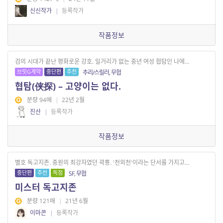
신신작가
|
등록작가
작품정보
검의 시대가 끝난 평화로운 강호. 일거리가 없는 중년 여성 협탐인 나에...
브릿G계약
중단편
추천
추리/스릴러, 무협
협탐(侠探) – 고양이는 없다.
분량 94매
|
22년 2월
진산
|
등록작가
작품정보
별호 독고지존. 중원의 최강자였던 곽룡. '천외천'이라는 단서를 가지고...
중단편
추천
독점
SF, 무협
미스터 독고지존
분량 121매
|
21년 6월
이마콘
|
등록작가