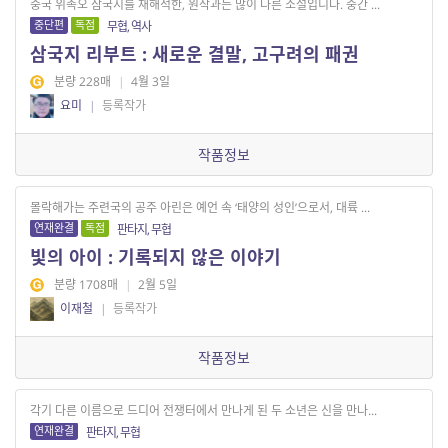
중국 위촉오 삼국지를 재해석한, 원작과는 많이 다른 소설입니다. 중간 ...
중단편
독점
무협, 역사
삼국지 리부트 : 새로운 결말, 고구려의 패권
분량 228매
|
4월 3일
요미
|
등록작가
작품정보
몰락해가는 주련국의 공주 아린은 예언 속 ‘태양의 성인’으로서, 대륙 ...
연재완결
독점
판타지, 무협
빛의 아이 : 기록되지 않은 이야기
분량 1708매
|
2월 5일
이재철
|
등록작가
작품정보
각기 다른 이름으로 드디어 전쟁터에서 만나게 된 두 소년은 신을 만나...
연재완결
판타지, 무협