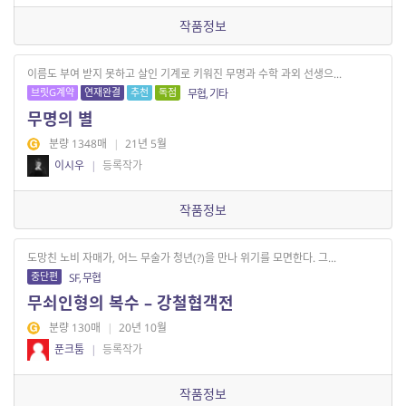
작품정보
이름도 부여 받지 못하고 살인 기계로 키워진 무명과 수학 과외 선생으...
브릿G계약
연재완결
추천
독점
무협, 기타
무명의 별
분량 1348매
|
21년 5월
이시우
|
등록작가
작품정보
도망친 노비 자매가, 어느 무술가 청년(?)을 만나 위기를 모면한다. 그...
중단편
SF, 무협
무쇠인형의 복수 – 강철협객전
분량 130매
|
20년 10월
푼크툼
|
등록작가
작품정보