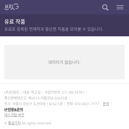
유료 작품
유료로 등록된 연재작과 중단편 작품을 모아볼 수 있습니다.
데이터가 없습니다.
(주)민음인
대표: 박근섭
사업자번호:
211-88-33701
통신판매업신고: 제2013-서울강남-02625호
주소: 서울시 강남구 도산대로 1길 62 5층
전화: 070-4021-7777
문의
IP현황&문의
데스크탑 버전
©
황금가지
All rights reserved.